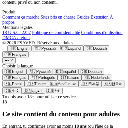
contenu privé ou non consenti.
Produit
Comment ça marche
Sites pris en charge
Guides
Extension
À
propos
Mentions légales
18 U.S.C. 2257
Politique de confidentialité
Conditions d'utilisation
DMCA / retrait
© 2026 FSAVED. Réservé aux adultes.
🇬🇧
English
🇷🇺
Русский
🇪🇸
Español
🇩🇪
Deutsch
🇫🇷
Français
•••
Choisir la langue
🇬🇧
English
🇷🇺
Русский
🇪🇸
Español
🇩🇪
Deutsch
🇫🇷
Français
🇵🇹
Português
🇮🇹
Italiano
🇳🇱
Nederlands
🇵🇱
Polski
🇹🇷
Türkçe
🇺🇦
Українська
🇯🇵
日本語
🇰🇷
한국어
🇨🇳
中文
🇸🇦
العربية
🇮🇳
हिन्दी
Tu dois avoir 18+ pour utiliser ce service.
18+
Ce site contient du contenu pour adultes
En entrant, tu confirmes avoir au moins
18 ans
(ou l'âge de la