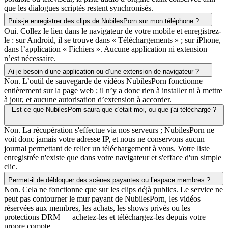
que les dialogues scriptés restent synchronisés.
Puis-je enregistrer des clips de NubilesPorn sur mon téléphone ?
Oui. Collez le lien dans le navigateur de votre mobile et enregistrez-
le : sur Android, il se trouve dans « Téléchargements » ; sur iPhone,
dans l’application « Fichiers ». Aucune application ni extension
n’est nécessaire.
Ai-je besoin d’une application ou d’une extension de navigateur ?
Non. L’outil de sauvegarde de vidéos NubilesPorn fonctionne
entièrement sur la page web ; il n’y a donc rien à installer ni à mettre
à jour, et aucune autorisation d’extension à accorder.
Est-ce que NubilesPorn saura que c'était moi, ou que j'ai téléchargé ?
Non. La récupération s'effectue via nos serveurs ; NubilesPorn ne
voit donc jamais votre adresse IP, et nous ne conservons aucun
journal permettant de relier un téléchargement à vous. Votre liste
enregistrée n'existe que dans votre navigateur et s'efface d'un simple
clic.
Permet-il de débloquer des scènes payantes ou l’espace membres ?
Non. Cela ne fonctionne que sur les clips déjà publics. Le service ne
peut pas contourner le mur payant de NubilesPorn, les vidéos
réservées aux membres, les achats, les shows privés ou les
protections DRM — achetez-les et téléchargez-les depuis votre
propre compte.