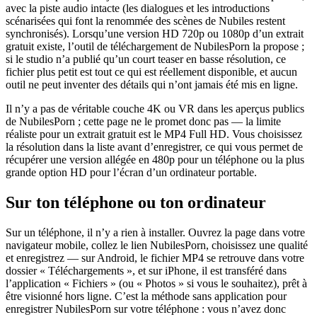
avec la piste audio intacte (les dialogues et les introductions
scénarisées qui font la renommée des scènes de Nubiles restent
synchronisés). Lorsqu’une version HD 720p ou 1080p d’un extrait
gratuit existe, l’outil de téléchargement de NubilesPorn la propose ;
si le studio n’a publié qu’un court teaser en basse résolution, ce
fichier plus petit est tout ce qui est réellement disponible, et aucun
outil ne peut inventer des détails qui n’ont jamais été mis en ligne.
Il n’y a pas de véritable couche 4K ou VR dans les aperçus publics
de NubilesPorn ; cette page ne le promet donc pas — la limite
réaliste pour un extrait gratuit est le MP4 Full HD. Vous choisissez
la résolution dans la liste avant d’enregistrer, ce qui vous permet de
récupérer une version allégée en 480p pour un téléphone ou la plus
grande option HD pour l’écran d’un ordinateur portable.
Sur ton téléphone ou ton ordinateur
Sur un téléphone, il n’y a rien à installer. Ouvrez la page dans votre
navigateur mobile, collez le lien NubilesPorn, choisissez une qualité
et enregistrez — sur Android, le fichier MP4 se retrouve dans votre
dossier « Téléchargements », et sur iPhone, il est transféré dans
l’application « Fichiers » (ou « Photos » si vous le souhaitez), prêt à
être visionné hors ligne. C’est la méthode sans application pour
enregistrer NubilesPorn sur votre téléphone : vous n’avez donc