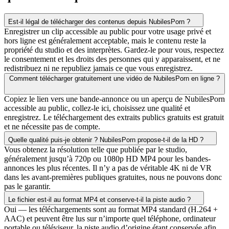
Est-il légal de télécharger des contenus depuis NubilesPorn ?
Enregistrer un clip accessible au public pour votre usage privé et
hors ligne est généralement acceptable, mais le contenu reste la
propriété du studio et des interprètes. Gardez-le pour vous, respectez
le consentement et les droits des personnes qui y apparaissent, et ne
redistribuez ni ne republiez jamais ce que vous enregistrez.
Comment télécharger gratuitement une vidéo de NubilesPorn en ligne ?
Copiez le lien vers une bande-annonce ou un aperçu de NubilesPorn
accessible au public, collez-le ici, choisissez une qualité et
enregistrez. Le téléchargement des extraits publics gratuits est gratuit
et ne nécessite pas de compte.
Quelle qualité puis-je obtenir ? NubilesPorn propose-t-il de la HD ?
Vous obtenez la résolution telle que publiée par le studio,
généralement jusqu’à 720p ou 1080p HD MP4 pour les bandes-
annonces les plus récentes. Il n’y a pas de véritable 4K ni de VR
dans les avant-premières publiques gratuites, nous ne pouvons donc
pas le garantir.
Le fichier est-il au format MP4 et conserve-t-il la piste audio ?
Oui — les téléchargements sont au format MP4 standard (H.264 +
AAC) et peuvent être lus sur n’importe quel téléphone, ordinateur
portable ou téléviseur, la piste audio d’origine étant conservée afin