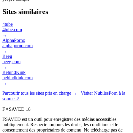
Sites similaires
4tube
4tube.com
→
AlphaPorno
alphaporno.com
→
Beeg
beeg.com
→
BehindKink
behindkink.com
→
Parcourir tous les sites pris en charge →
Visiter NubilesPorn à la
source ↗
F
✳
SAVED
18+
FSAVED est un outil pour enregistrer des médias accessibles
publiquement. Respecte toujours les droits, les conditions et le
consentement des propriétaires de contenu. Ne télécharge pas de