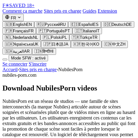
F
✳
SAVED
18+
Comment ça marche
Sites pris en charge
Guides
Extension
FR
🇬🇧
English
EN
🇷🇺
Русский
RU
🇪🇸
Español
ES
🇩🇪
Deutsch
DE
🇫🇷
Français
FR
🇵🇹
Português
PT
🇮🇹
Italiano
IT
🇳🇱
Nederlands
NL
🇵🇱
Polski
PL
🇹🇷
Türkçe
TR
🇺🇦
Українська
UK
🇯🇵
日本語
JA
🇰🇷
한국어
KO
🇨🇳
中文
ZH
🇸🇦
العربية
AR
🇮🇳
हिन्दी
HI
Mode SFW : activé
Se connecter
S'inscrire
Accueil
›
Sites pris en charge
›
NubilesPorn
nubiles-porn.com
Download NubilesPorn videos
NubilesPorn est un réseau de studios — une famille de sites
interconnectés (la marque Nubiles) articulée autour de scènes
soignées et scénarisées plutôt que de vidéos mises en ligne au hasard
par les utilisateurs. Les utilisateurs enregistrent ces contenus car les
extraits gratuits et les bandes-annonces accessibles au public qui font
la promotion de chaque scène sont faciles à perdre lorsque le
catalogue est renouvelé. Un logiciel de téléchargement vous permet