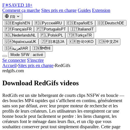
F
✳
SAVED
18+
Comment ça marche
Sites pris en charge
Guides
Extension
FR
🇬🇧
English
EN
🇷🇺
Русский
RU
🇪🇸
Español
ES
🇩🇪
Deutsch
DE
🇫🇷
Français
FR
🇵🇹
Português
PT
🇮🇹
Italiano
IT
🇳🇱
Nederlands
NL
🇵🇱
Polski
PL
🇹🇷
Türkçe
TR
🇺🇦
Українська
UK
🇯🇵
日本語
JA
🇰🇷
한국어
KO
🇨🇳
中文
ZH
🇸🇦
العربية
AR
🇮🇳
हिन्दी
HI
Mode SFW : activé
Se connecter
S'inscrire
Accueil
›
Sites pris en charge
›
RedGifs
redgifs.com
Download RedGifs videos
RedGifs est un site hébergeant de courts clips NSFW en boucle —
des boucles MP4 rapides qui s’affichent en continu, généralement
sans son par défaut, avec leur propre moteur de recherche et les
profils de leurs créateurs. Les utilisateurs les enregistrent car une
bonne boucle peut facilement se perdre : les liens changent, les
créateurs font le ménage dans leurs flux, et un clip que vous
souhaitiez conserver peut tout simplement disparaître. Cette page