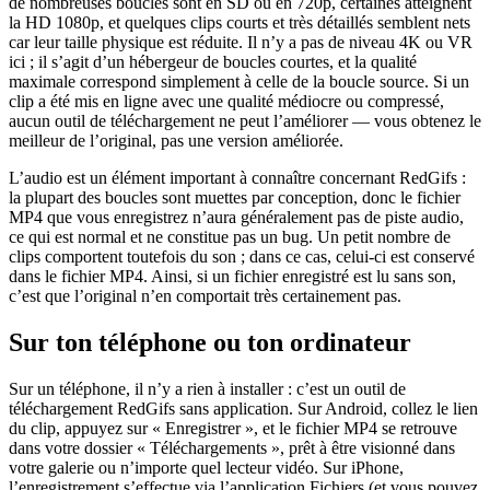
de nombreuses boucles sont en SD ou en 720p, certaines atteignent
la HD 1080p, et quelques clips courts et très détaillés semblent nets
car leur taille physique est réduite. Il n’y a pas de niveau 4K ou VR
ici ; il s’agit d’un hébergeur de boucles courtes, et la qualité
maximale correspond simplement à celle de la boucle source. Si un
clip a été mis en ligne avec une qualité médiocre ou compressé,
aucun outil de téléchargement ne peut l’améliorer — vous obtenez le
meilleur de l’original, pas une version améliorée.
L’audio est un élément important à connaître concernant RedGifs :
la plupart des boucles sont muettes par conception, donc le fichier
MP4 que vous enregistrez n’aura généralement pas de piste audio,
ce qui est normal et ne constitue pas un bug. Un petit nombre de
clips comportent toutefois du son ; dans ce cas, celui-ci est conservé
dans le fichier MP4. Ainsi, si un fichier enregistré est lu sans son,
c’est que l’original n’en comportait très certainement pas.
Sur ton téléphone ou ton ordinateur
Sur un téléphone, il n’y a rien à installer : c’est un outil de
téléchargement RedGifs sans application. Sur Android, collez le lien
du clip, appuyez sur « Enregistrer », et le fichier MP4 se retrouve
dans votre dossier « Téléchargements », prêt à être visionné dans
votre galerie ou n’importe quel lecteur vidéo. Sur iPhone,
l’enregistrement s’effectue via l’application Fichiers (et vous pouvez