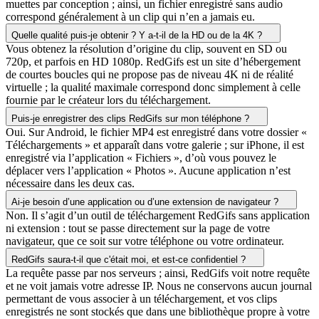
muettes par conception ; ainsi, un fichier enregistré sans audio
correspond généralement à un clip qui n’en a jamais eu.
Quelle qualité puis-je obtenir ? Y a-t-il de la HD ou de la 4K ?
Vous obtenez la résolution d’origine du clip, souvent en SD ou
720p, et parfois en HD 1080p. RedGifs est un site d’hébergement
de courtes boucles qui ne propose pas de niveau 4K ni de réalité
virtuelle ; la qualité maximale correspond donc simplement à celle
fournie par le créateur lors du téléchargement.
Puis-je enregistrer des clips RedGifs sur mon téléphone ?
Oui. Sur Android, le fichier MP4 est enregistré dans votre dossier «
Téléchargements » et apparaît dans votre galerie ; sur iPhone, il est
enregistré via l’application « Fichiers », d’où vous pouvez le
déplacer vers l’application « Photos ». Aucune application n’est
nécessaire dans les deux cas.
Ai-je besoin d’une application ou d’une extension de navigateur ?
Non. Il s’agit d’un outil de téléchargement RedGifs sans application
ni extension : tout se passe directement sur la page de votre
navigateur, que ce soit sur votre téléphone ou votre ordinateur.
RedGifs saura-t-il que c'était moi, et est-ce confidentiel ?
La requête passe par nos serveurs ; ainsi, RedGifs voit notre requête
et ne voit jamais votre adresse IP. Nous ne conservons aucun journal
permettant de vous associer à un téléchargement, et vos clips
enregistrés ne sont stockés que dans une bibliothèque propre à votre