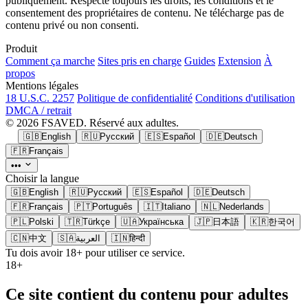
publiquement. Respecte toujours les droits, les conditions et le
consentement des propriétaires de contenu. Ne télécharge pas de
contenu privé ou non consenti.
Produit
Comment ça marche
Sites pris en charge
Guides
Extension
À
propos
Mentions légales
18 U.S.C. 2257
Politique de confidentialité
Conditions d'utilisation
DMCA / retrait
© 2026 FSAVED. Réservé aux adultes.
🇬🇧
English
🇷🇺
Русский
🇪🇸
Español
🇩🇪
Deutsch
🇫🇷
Français
•••
Choisir la langue
🇬🇧
English
🇷🇺
Русский
🇪🇸
Español
🇩🇪
Deutsch
🇫🇷
Français
🇵🇹
Português
🇮🇹
Italiano
🇳🇱
Nederlands
🇵🇱
Polski
🇹🇷
Türkçe
🇺🇦
Українська
🇯🇵
日本語
🇰🇷
한국어
🇨🇳
中文
🇸🇦
العربية
🇮🇳
हिन्दी
Tu dois avoir 18+ pour utiliser ce service.
18+
Ce site contient du contenu pour adultes