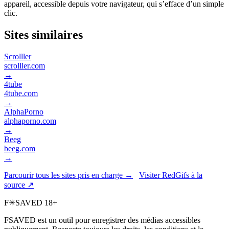
appareil, accessible depuis votre navigateur, qui s’efface d’un simple
clic.
Sites similaires
Scrolller
scrolller.com
→
4tube
4tube.com
→
AlphaPorno
alphaporno.com
→
Beeg
beeg.com
→
Parcourir tous les sites pris en charge →
Visiter RedGifs à la
source ↗
F
✳
SAVED
18+
FSAVED est un outil pour enregistrer des médias accessibles