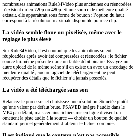
nombreuses animations Rule34Video plus anciennes ou réencodées
n’existent qu’en 720p ou 480p. Si une source de meilleure qualité
existait, elle apparaîtrait sous forme de bouton ; l’option du haut
correspond à la résolution maximale disponible pour ce clip.
La vidéo semble floue ou pixélisée, même avec le
réglage le plus élevé
Sur Rule34Video, il est courant que les animations soient
réuploadées après avoir été compressées et réencodées ; le fichier
source lui-même présente donc un faible débit binaire. Essayez un
autre upload de la même scène s’il en existe un avec un encodage de
meilleure qualité ; aucun logiciel de téléchargement ne peut
récupérer des détails que le fichier n’a jamais possédés.
La vidéo a été téléchargée sans son
Relancez le processus et choisissez une résolution étiquetée plutôt
qu’une valeur par défaut brute. FSAVED intègre l’audio dans le
MP4 par défaut, mais certains fichiers mis en ligne divisent ou
omettent la piste audio à la source — choisir un bouton de qualité
standard permet généralement d’obtenir le fichier combiné.
Il est indiqué que le contenu n'est pas accessible