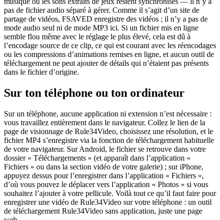
musique ou les sons extraits de jeux restent synchronisés — il n’y a
pas de fichier audio séparé à gérer. Comme il s’agit d’un site de
partage de vidéos, FSAVED enregistre des vidéos ; il n’y a pas de
mode audio seul ni de mode MP3 ici. Si un fichier mis en ligne
semble flou même avec le réglage le plus élevé, cela est dû à
l’encodage source de ce clip, ce qui est courant avec les réencodages
ou les compressions d’animations remises en ligne, et aucun outil de
téléchargement ne peut ajouter de détails qui n’étaient pas présents
dans le fichier d’origine.
Sur ton téléphone ou ton ordinateur
Sur un téléphone, aucune application ni extension n’est nécessaire :
vous travaillez entièrement dans le navigateur. Collez le lien de la
page de visionnage de Rule34Video, choisissez une résolution, et le
fichier MP4 s’enregistre via la fonction de téléchargement habituelle
de votre navigateur. Sur Android, le fichier se retrouve dans votre
dossier « Téléchargements » (et apparaît dans l’application «
Fichiers » ou dans la section vidéo de votre galerie) ; sur iPhone,
appuyez dessus pour l’enregistrer dans l’application « Fichiers »,
d’où vous pouvez le déplacer vers l’application « Photos » si vous
souhaitez l’ajouter à votre pellicule. Voilà tout ce qu’il faut faire pour
enregistrer une vidéo de Rule34Video sur votre téléphone : un outil
de téléchargement Rule34Video sans application, juste une page
web.