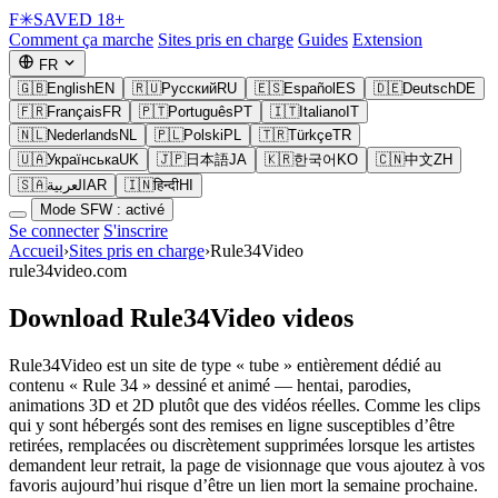
F
✳
SAVED
18+
Comment ça marche
Sites pris en charge
Guides
Extension
FR
🇬🇧
English
EN
🇷🇺
Русский
RU
🇪🇸
Español
ES
🇩🇪
Deutsch
DE
🇫🇷
Français
FR
🇵🇹
Português
PT
🇮🇹
Italiano
IT
🇳🇱
Nederlands
NL
🇵🇱
Polski
PL
🇹🇷
Türkçe
TR
🇺🇦
Українська
UK
🇯🇵
日本語
JA
🇰🇷
한국어
KO
🇨🇳
中文
ZH
🇸🇦
العربية
AR
🇮🇳
हिन्दी
HI
Mode SFW : activé
Se connecter
S'inscrire
Accueil
›
Sites pris en charge
›
Rule34Video
rule34video.com
Download Rule34Video videos
Rule34Video est un site de type « tube » entièrement dédié au
contenu « Rule 34 » dessiné et animé — hentai, parodies,
animations 3D et 2D plutôt que des vidéos réelles. Comme les clips
qui y sont hébergés sont des remises en ligne susceptibles d’être
retirées, remplacées ou discrètement supprimées lorsque les artistes
demandent leur retrait, la page de visionnage que vous ajoutez à vos
favoris aujourd’hui risque d’être un lien mort la semaine prochaine.