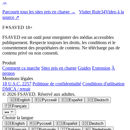
→
Parcourir tous les sites pris en charge →
Visiter Rule34Video à la
source ↗
F
✳
SAVED
18+
FSAVED est un outil pour enregistrer des médias accessibles
publiquement. Respecte toujours les droits, les conditions et le
consentement des propriétaires de contenu. Ne télécharge pas de
contenu privé ou non consenti.
Produit
Comment ça marche
Sites pris en charge
Guides
Extension
À
propos
Mentions légales
18 U.S.C. 2257
Politique de confidentialité
Conditions d'utilisation
DMCA / retrait
© 2026 FSAVED. Réservé aux adultes.
🇬🇧
English
🇷🇺
Русский
🇪🇸
Español
🇩🇪
Deutsch
🇫🇷
Français
•••
Choisir la langue
🇬🇧
English
🇷🇺
Русский
🇪🇸
Español
🇩🇪
Deutsch
🇫🇷
Français
🇵🇹
Português
🇮🇹
Italiano
🇳🇱
Nederlands