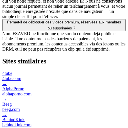
qui voit notre requête, et non votre adresse IP. Nous ne conservons
aucun journal permettant de relier un téléchargement à vous, et votre
bibliothèque enregistrée n’existe que dans ce navigateur — un
simple clic suffit pour l’effacer.
Permet-il de débloquer des vidéos premium, réservées aux membres
ou supprimées ?
Non. FSAVED ne fonctionne que sur du contenu déjà public et
lisible. Il ne contourne pas les barrières de paiement, les
abonnements premium, les contenus accessibles via des jetons ou les
DRM, et il ne peut pas récupérer un clip qui a été supprimé.
Sites similaires
4tube
4tube.com
→
AlphaPorno
alphaporno.com
→
Beeg
beeg.com
→
BehindKink
behindkink.com