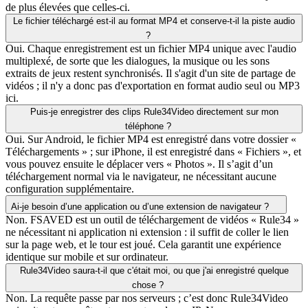
de plus élevées que celles-ci.
Le fichier téléchargé est-il au format MP4 et conserve-t-il la piste audio
?
Oui. Chaque enregistrement est un fichier MP4 unique avec l'audio
multiplexé, de sorte que les dialogues, la musique ou les sons
extraits de jeux restent synchronisés. Il s'agit d'un site de partage de
vidéos ; il n'y a donc pas d'exportation en format audio seul ou MP3
ici.
Puis-je enregistrer des clips Rule34Video directement sur mon
téléphone ?
Oui. Sur Android, le fichier MP4 est enregistré dans votre dossier «
Téléchargements » ; sur iPhone, il est enregistré dans « Fichiers », et
vous pouvez ensuite le déplacer vers « Photos ». Il s’agit d’un
téléchargement normal via le navigateur, ne nécessitant aucune
configuration supplémentaire.
Ai-je besoin d’une application ou d’une extension de navigateur ?
Non. FSAVED est un outil de téléchargement de vidéos « Rule34 »
ne nécessitant ni application ni extension : il suffit de coller le lien
sur la page web, et le tour est joué. Cela garantit une expérience
identique sur mobile et sur ordinateur.
Rule34Video saura-t-il que c'était moi, ou que j'ai enregistré quelque
chose ?
Non. La requête passe par nos serveurs ; c’est donc Rule34Video