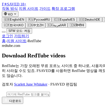
F
✳
SAVED
18+
작동 방식
지원 사이트
가이드
확장 프로그램
KO
🇬🇧
English
EN
🇷🇺
Русский
RU
🇪🇸
Español
ES
🇩🇪
Deutsch
DE
🇰🇷
한국어
KO
🇨🇳
中文
ZH
🇸🇦
العربية
AR
🇮🇳
हिन्दी
HI
SFW 모드: 켜짐
로그인
가입하기
홈
›
지원 사이트
›
RedTube
redtube.com
Download RedTube videos
RedTube는 가장 오래된 무료 포르노 사이트 중 하나로, 
히 사라질 수도 있죠. FSAVED를 사용하면 RedTube 영상
도 않습니다.
검토자
Scarlett June Whitaker
· FSAVED 편집팀
다운로드