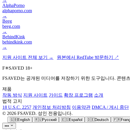
→
AlphaPorno
alphaporno.com
→
Beeg
beeg.com
→
BehindKink
behindkink.com
→
지원 사이트 전체 보기 →
원본에서 RedTube 방문하기 ↗
F
✳
SAVED
18+
FSAVED는 공개된 미디어를 저장하기 위한 도구입니다. 콘텐츠
제품
작동 방식
지원 사이트
가이드
확장 프로그램
소개
법적 고지
18 U.S.C. 2257
개인정보 처리방침
이용약관
DMCA / 게시 중단
© 2026 FSAVED. 성인 전용입니다.
🇬🇧
English
🇷🇺
Русский
🇪🇸
Español
🇩🇪
Deutsch
🇫🇷
Franç
•••