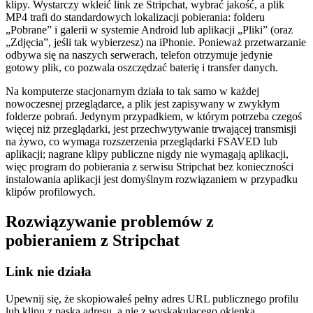
klipy. Wystarczy wkleić link ze Stripchat, wybrać jakość, a plik
MP4 trafi do standardowych lokalizacji pobierania: folderu
„Pobrane” i galerii w systemie Android lub aplikacji „Pliki” (oraz
„Zdjęcia”, jeśli tak wybierzesz) na iPhonie. Ponieważ przetwarzanie
odbywa się na naszych serwerach, telefon otrzymuje jedynie
gotowy plik, co pozwala oszczędzać baterię i transfer danych.
Na komputerze stacjonarnym działa to tak samo w każdej
nowoczesnej przeglądarce, a plik jest zapisywany w zwykłym
folderze pobrań. Jedynym przypadkiem, w którym potrzeba czegoś
więcej niż przeglądarki, jest przechwytywanie trwającej transmisji
na żywo, co wymaga rozszerzenia przeglądarki FSAVED lub
aplikacji; nagrane klipy publiczne nigdy nie wymagają aplikacji,
więc program do pobierania z serwisu Stripchat bez konieczności
instalowania aplikacji jest domyślnym rozwiązaniem w przypadku
klipów profilowych.
Rozwiązywanie problemów z
pobieraniem z Stripchat
Link nie działa
Upewnij się, że skopiowałeś pełny adres URL publicznego profilu
lub klipu z paska adresu, a nie z wyskakującego okienka