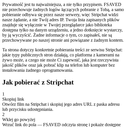
Prywatność jest tu najważniejsza, a nie tylko przypisem. FSAVED
nie przechowuje żadnych logów łączących pobranie z Tobą, a samo
pobieranie odbywa się przez nasze serwery, więc Stripchat widzi
nasze żądanie, a nie Twój adres IP. Twoja lista zapisanych plików
znajduje się wyłącznie w Twojej przeglądarce jako biblioteka
dostępna tylko na danym urządzeniu, a jedno dotknięcie wystarczy,
by ją wyczyścić. Żadne informacje o tym, co zapisałeś, nie są
przechowywane po naszej stronie ani powiązane z żadnym kontem.
Ta strona dotyczy konkretnie pobierania treści ze serwisu Stripchat:
jakie typy publicznych stron działają, co platforma z kamerami na
żywo może, a czego nie może Ci zapewnić, jaka jest rzeczywista
jakość plików oraz jak pobrać klip na telefon lub komputer bez
instalowania żadnego oprogramowania.
Jak pobierać z Stripchat
1
Skopiuj link
Otwórz film na Stripchat i skopiuj jego adres URL z paska adresu
lub przycisku udostępniania.
2
Wklej go powyżej
Wrzuć link do pola — FSAVED odczyta stronę i pokaże dostępne