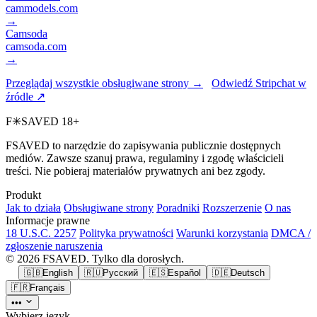
cammodels.com
→
Camsoda
camsoda.com
→
Przeglądaj wszystkie obsługiwane strony →
Odwiedź Stripchat w
źródle ↗
F
✳
SAVED
18+
FSAVED to narzędzie do zapisywania publicznie dostępnych
mediów. Zawsze szanuj prawa, regulaminy i zgodę właścicieli
treści. Nie pobieraj materiałów prywatnych ani bez zgody.
Produkt
Jak to działa
Obsługiwane strony
Poradniki
Rozszerzenie
O nas
Informacje prawne
18 U.S.C. 2257
Polityka prywatności
Warunki korzystania
DMCA /
zgłoszenie naruszenia
© 2026 FSAVED. Tylko dla dorosłych.
🇬🇧
English
🇷🇺
Русский
🇪🇸
Español
🇩🇪
Deutsch
🇫🇷
Français
•••
Wybierz język