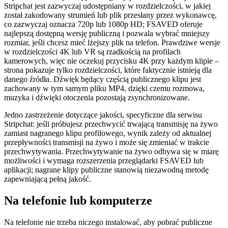
Stripchat jest zazwyczaj udostępniany w rozdzielczości, w jakiej
został zakodowany strumień lub plik przesłany przez wykonawcę,
co zazwyczaj oznacza 720p lub 1080p HD; FSAVED oferuje
najlepszą dostępną wersję publiczną i pozwala wybrać mniejszy
rozmiar, jeśli chcesz mieć lżejszy plik na telefon. Prawdziwe wersje
w rozdzielczości 4K lub VR są rzadkością na profilach
kamerowych, więc nie oczekuj przycisku 4K przy każdym klipie –
strona pokazuje tylko rozdzielczości, które faktycznie istnieją dla
danego źródła. Dźwięk będący częścią publicznego klipu jest
zachowany w tym samym pliku MP4, dzięki czemu rozmowa,
muzyka i dźwięki otoczenia pozostają zsynchronizowane.
Jedno zastrzeżenie dotyczące jakości, specyficzne dla serwisu
Stripchat: jeśli próbujesz przechwycić trwającą transmisję na żywo
zamiast nagranego klipu profilowego, wynik zależy od aktualnej
przepływności transmisji na żywo i może się zmieniać w trakcie
przechwytywania. Przechwytywanie na żywo odbywa się w miarę
możliwości i wymaga rozszerzenia przeglądarki FSAVED lub
aplikacji; nagrane klipy publiczne stanowią niezawodną metodę
zapewniającą pełną jakość.
Na telefonie lub komputerze
Na telefonie nie trzeba niczego instalować, aby pobrać publiczne