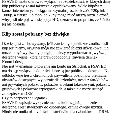
FSAVED może oferować wyłącznie rozdzielczości, w których dany
klip publiczny został faktycznie opublikowany. Wiele klipów z
kamer internetowych osiąga maksymalną rozdzielczość 720p lub
1080p, a starsze lub mobilne klipy mogą mieć niższą rozdzielczość,
więc jeśli nie pojawia się opcja HD, oznacza to po prostu, że źródło
jej nie posiada.
Klip został pobrany bez dźwięku
Dźwięk jest zachowywany, jeśli zawiera go publiczne źródło. Jeśli
klip jest niemy, oryginał mógł nie zawierać ścieżki dźwiękowej lub
może to być wyciszony podgląd; należy wypróbować najwyższą
dostępną wersję, która najprawdopodobniej zawiera dźwięk.
Konto i dostęp
Nie jest wymagane logowanie ani konto na Stripchat, a FSAVED
ma dostęp wyłącznie do treści, które są już publicznie dostępne. Nie
odblokowuje treści chronionych paywallem, poziomów premium,
obszarów dostępnych wyłącznie dla członków, treści z fan-klubów
ani prywatnych pokazów, pokazów z celami tokenowymi, pokazów
grupowych i pokazów szpiegowskich, a także nie może usunąć
zabezpieczeń DRM.
Czy to bezpieczne i legalne?
FSAVED zapisuje wyłącznie media, które są już publicznie
dostępne, i jest stworzony do osobistego, offline'owego użytku.
Nigdy nie omija płatnych ścian, stref tylko dla członków ani DRM.