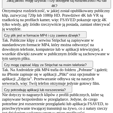
Jaką jakość mogę uzyskać i czy dostępne są rozdzielczości HD lub
4K?
Otrzymujesz rozdzielczość, w jakiej został opublikowany publiczny
klip, zazwyczaj 720p lub 1080p HD. Prawdziwe 4K lub VR są
rzadkością na profilach kamer, więc FSAVED pokazuje opcję 4K
tylko wtedy, gdy źródło rzeczywiście ją posiada, zamiast obiecywać
ją wszędzie.
Czy plik jest w formacie MP4 i czy zawiera dźwięk?
Tak. Publiczne klipy z serwisu Stripchat są zapisywane w
standardowym formacie MP4, który można odtworzyć na
dowolnym telefonie, komputerze lub w aplikacji telewizyjnej, a
wszelkie dźwięki zawarte w publicznym źródle są zachowywane w
tym samym pliku.
Czy mogę zapisać klipy ze Stripchat na moim telefonie?
Tak. Na Androidzie plik MP4 trafia do folderu „Pobrane” i galerii;
na iPhonie zapisuje się w aplikacji „Pliki” oraz opcjonalnie w
aplikacji „Zdjęcia”. Przetwarzanie odbywa się na naszych
serwerach, więc Twój telefon otrzymuje jedynie gotowy film.
Czy potrzebuję aplikacji lub rozszerzenia?
Nie dotyczy to nagranych klipów z profili publicznych, które są
zapisywane bezpośrednio w przeglądarce. Jedyne, do czego
potrzebne jest rozszerzenie przeglądarki lub aplikacja FSAVED, to
przechwytywanie trwającej transmisji na żywo, co z natury rzeczy
jest działaniem wykonywanym w miarę możliwości.