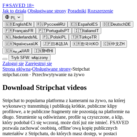
F
✳
SAVED
18+
Jak to działa
Obsługiwane strony
Poradniki
Rozszerzenie
PL
🇬🇧
English
EN
🇷🇺
Русский
RU
🇪🇸
Español
ES
🇩🇪
Deutsch
DE
🇫🇷
Français
FR
🇵🇹
Português
PT
🇮🇹
Italiano
IT
🇳🇱
Nederlands
NL
🇵🇱
Polski
PL
🇹🇷
Türkçe
TR
🇺🇦
Українська
UK
🇯🇵
日本語
JA
🇰🇷
한국어
KO
🇨🇳
中文
ZH
🇸🇦
العربية
AR
🇮🇳
हिन्दी
HI
Tryb SFW: włączony
Zaloguj się
Zarejestruj się
Strona główna
›
Obsługiwane strony
›
Stripchat
stripchat.com ·
Przechwytywanie na żywo
Download Stripchat videos
Stripchat to popularna platforma z kamerami na żywo, na której
wykonawcy transmitują i publikują krótkie, publiczne klipy
profilowe, a te publiczne fragmenty nie pozostają na platformie na
długo. Strumienie są odświeżane, profile są czyszczone, a klip,
który podobał Ci się wczoraj, może dziś już nie istnieć. FSAVED
pozwala zachować osobistą, offline’ową kopię publicznych
materiałów z Stripchatu, do których masz dostęp, w postaci