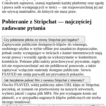
Cokolwiek zapiszesz, szanuj regulamin każdej platformy oraz zgodę
i prawa osób występujących w treści — nie rozpowszechniaj jej ani
nie używaj materiałów, do których nie masz praw.
Pobieranie z Stripchat — najczęściej
zadawane pytania
Czy pobieranie plików ze strony Stripchat jest legalne?
Zapisywanie publicznie dostępnych klipów do własnego,
osobistego użytku w trybie offline jest zasadniczo dopuszczalne,
jednak osoby występujące w treściach z kamer internetowych mają
swoje prawa i wyraziły zgodę na wykorzystanie w konkretnym
kontekście. Pobrane pliki należy przechowywać prywatnie, nigdy
ich nie rozpowszechniać ani nie publikować ponownie, a także
zapisywać wyłącznie materiały dostępne publicznie. Serwis
FSAVED nie omija paywalli ani prywatnych pokazów.
Jak bezpłatnie pobrać film z serwisu Stripchat z internetu?
Otwórz FSAVED, wklej publiczny adres URL klipu ze Stripchat,
poczekaj, aż zostanie on przetworzony na naszych serwerach,
wybierz jakość i zapisz plik MP4. Nie jest wymagane konto ani
płatność, a w przypadku nagranych klipów publicznych nie trzeba
niczego instalować.