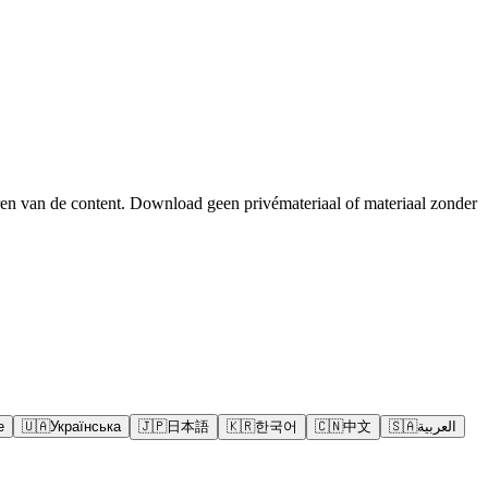
en van de content. Download geen privémateriaal of materiaal zonder
e
🇺🇦
Українська
🇯🇵
日本語
🇰🇷
한국어
🇨🇳
中文
🇸🇦
العربية