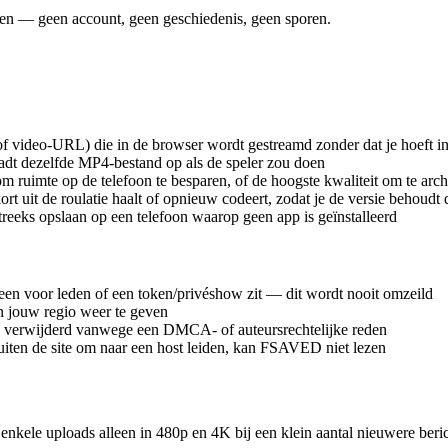
agen — geen account, geen geschiedenis, geen sporen.
f video-URL) die in de browser wordt gestreamd zonder dat je hoeft in
adt dezelfde MP4-bestand op als de speler zou doen
 om ruimte op de telefoon te besparen, of de hoogste kwaliteit om te arc
 uit de roulatie haalt of opnieuw codeert, zodat je de versie behoudt 
reeks opslaan op een telefoon waarop geen app is geïnstalleerd
een voor leden of een token/privéshow zit — dit wordt nooit omzeild
in jouw regio weer te geven
 is verwijderd vanwege een DMCA- of auteursrechtelijke reden
uiten de site om naar een host leiden, kan FSAVED niet lezen
kele uploads alleen in 480p en 4K bij een klein aantal nieuwere beri