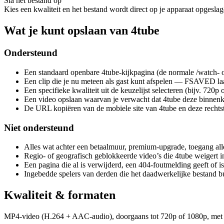
Sla het bestand op
Kies een kwaliteit en het bestand wordt direct op je apparaat opgesl
Wat je kunt opslaan van 4tube
Ondersteund
Een standaard openbare 4tube-kijkpagina (de normale /watch- o
Een clip die je nu meteen als gast kunt afspelen — FSAVED la
Een specifieke kwaliteit uit de keuzelijst selecteren (bijv. 720p
Een video opslaan waarvan je verwacht dat 4tube deze binnenkort
De URL kopiëren van de mobiele site van 4tube en deze rechtst
Niet ondersteund
Alles wat achter een betaalmuur, premium-upgrade, toegang all
Regio- of geografisch geblokkeerde video’s die 4tube weigert 
Een pagina die al is verwijderd, een 404-foutmelding geeft of
Ingebedde spelers van derden die het daadwerkelijke bestand b
Kwaliteit & formaten
MP4-video (H.264 + AAC-audio), doorgaans tot 720p of 1080p, met en