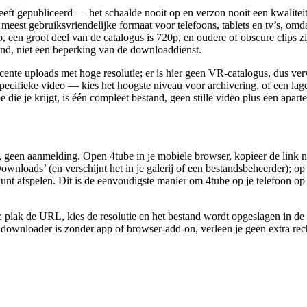
eeft gepubliceerd — het schaalde nooit op en verzon nooit een kwalitei
eest gebruiksvriendelijke formaat voor telefoons, tablets en tv’s, om
 een groot deel van de catalogus is 720p, en oudere of obscure clips 
stand, niet een beperking van de downloaddienst.
ecente uploads met hoge resolutie; er is hier geen VR-catalogus, dus v
specifieke video — kies het hoogste niveau voor archivering, of een lag
e je krijgt, is één compleet bestand, geen stille video plus een aparte
e, geen aanmelding. Open 4tube in je mobiele browser, kopieer de link 
loads’ (en verschijnt het in je galerij of een bestandsbeheerder); op 
kunt afspelen. Dit is de eenvoudigste manier om 4tube op je telefoon o
 plak de URL, kies de resolutie en het bestand wordt opgeslagen in d
downloader is zonder app of browser-add-on, verleen je geen extra rec