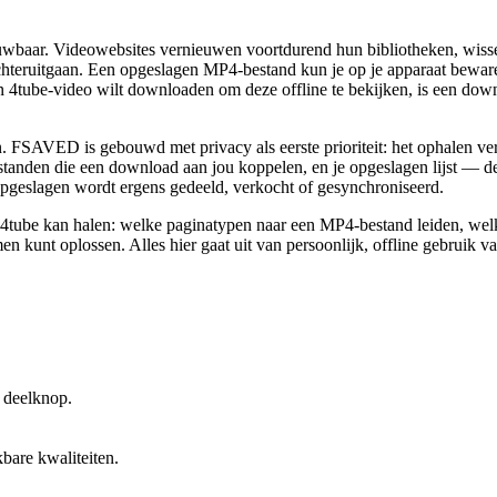
uwbaar. Videowebsites vernieuwen voortdurend hun bibliotheken, wissel
achteruitgaan. Een opgeslagen MP4-bestand kun je op je apparaat bewa
en 4tube-video wilt downloaden om deze offline te bekijken, is een do
SAVED is gebouwd met privacy als eerste prioriteit: het ophalen verloo
nden die een download aan jou koppelen, en je opgeslagen lijst — de ‘b
 opgeslagen wordt ergens gedeeld, verkocht of gesynchroniseerd.
tube kan halen: welke paginatypen naar een MP4-bestand leiden, welke
n kunt oplossen. Alles hier gaat uit van persoonlijk, offline gebruik 
 deelknop.
bare kwaliteiten.