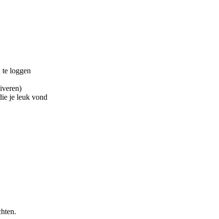
 te loggen
hiveren)
die je leuk vond
chten.