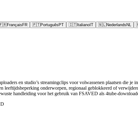
🇫🇷
Français
FR
🇵🇹
Português
PT
🇮🇹
Italiano
IT
🇳🇱
Nederlands
NL
uploaders en studio’s streamingclips voor volwassenen plaatsen die je 
n leeftijdsbeperking onderworpen, regionaal geblokkeerd of verwijderd
ewuste handleiding voor het gebruik van FSAVED als 4tube-downloader v
ED