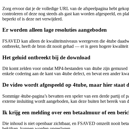
Zorg ervoor dat je de volledige URL van de afspeelpagina hebt gekopie
controleren of deze nog steeds als gast kan worden afgespeeld, en plak
beperkt of is deze net verwijderd.
Er worden alleen lage resoluties aangeboden
FSAVED kan alleen de kwaliteitsniveaus weergeven die 4tube daadwerk
ontbreekt, heeft de bron dit nooit gehad — er is geen hogere kwaliteit
Het geluid ontbreekt bij de download
Dit komt zelden voor omdat MP4-bestanden van 4tube zijn gemuxed met
enkele codering aan de kant van 4tube defect, en bevat een ander kwal
De video wordt afgespeeld op 4tube, maar hier staat 
Sommige 4tube-pagina’s bevatten een speler van een derde partij of pa
externe insluiting wordt aangeboden, kan deze buiten het bereik van d
Ik krijg een melding over een betaalmuur of een berich
Die inhoud is niet openbaar zichtbaar, en FSAVED omzeilt nooit betaa
bekijken, kunnen worden opgeslagen.