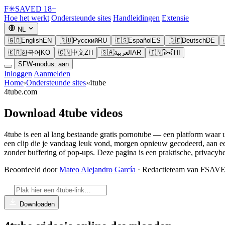
F
✳
SAVED
18+
Hoe het werkt
Ondersteunde sites
Handleidingen
Extensie
NL
🇬🇧
English
EN
🇷🇺
Русский
RU
🇪🇸
Español
ES
🇩🇪
Deutsch
DE
🇰🇷
한국어
KO
🇨🇳
中文
ZH
🇸🇦
العربية
AR
🇮🇳
हिन्दी
HI
SFW-modus: aan
Inloggen
Aanmelden
Home
›
Ondersteunde sites
›
4tube
4tube.com
Download 4tube videos
4tube is een al lang bestaande gratis pornotube — een platform waar 
een clip die je vandaag leuk vond, morgen opnieuw gecodeerd, aan ee
zonder buffering of pop-ups. Deze pagina is een praktische, privacyb
Beoordeeld door
Mateo Alejandro García
· Redactieteam van FSAV
Downloaden