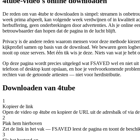
4tube-video's online downloaden
De reden om van 4tube te downloaden is simpel: streamen is onbetro
week prima afspeelt, kan volgende week verdwijnen of in kwaliteit 
herbuffering, geen onderbrekingen door advertenties. Als je online e
betrouwbaarder dan hopen dat de pagina in de lucht blijft.
Privacy is de andere reden waarom mensen voor deze methode kiezen. F
kijkprofiel samen op basis van de download. We bewaren geen logbesta
nooit op onze servers. Met één tik wis je deze. Niets van wat je hebt
Op deze pagina wordt precies uitgelegd wat FSAVED wel en niet uit 4
telefoon of desktop kunt opslaan, en hoe je veelvoorkomende probleme
rechten van de getoonde artiesten — niet voor herdistributie.
Downloaden van 4tube
1
Kopieer de link
Open de video op 4tube en kopieer de URL uit de adresbalk of via de
2
Plak hem hierboven
Zet de link in het vak — FSAVED leest de pagina en toont de beschik
3