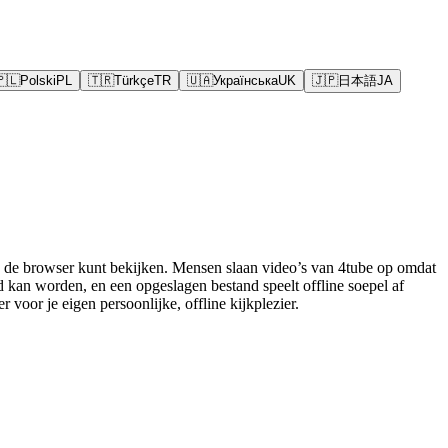
🇵🇱
Polski
PL
🇹🇷
Türkçe
TR
🇺🇦
Українська
UK
🇯🇵
日本語
JA
in de browser kunt bekijken. Mensen slaan video’s van 4tube op omdat
 kan worden, en een opgeslagen bestand speelt offline soepel af
oor je eigen persoonlijke, offline kijkplezier.