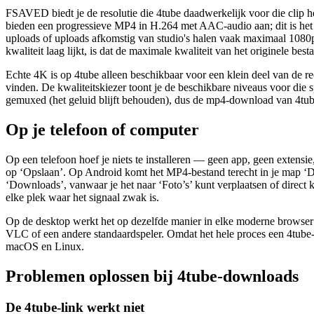
FSAVED biedt je de resolutie die 4tube daadwerkelijk voor die clip h
bieden een progressieve MP4 in H.264 met AAC-audio aan; dit is het m
uploads of uploads afkomstig van studio's halen vaak maximaal 1080p,
kwaliteit laag lijkt, is dat de maximale kwaliteit van het originele be
Echte 4K is op 4tube alleen beschikbaar voor een klein deel van de r
vinden. De kwaliteitskiezer toont je de beschikbare niveaus voor die 
gemuxed (het geluid blijft behouden), dus de mp4-download van 4tube di
Op je telefoon of computer
Op een telefoon hoef je niets te installeren — geen app, geen extensi
op ‘Opslaan’. Op Android komt het MP4-bestand terecht in je map ‘Down
‘Downloads’, vanwaar je het naar ‘Foto’s’ kunt verplaatsen of direct 
elke plek waar het signaal zwak is.
Op de desktop werkt het op dezelfde manier in elke moderne browser:
VLC of een andere standaardspeler. Omdat het hele proces een 4tube-
macOS en Linux.
Problemen oplossen bij 4tube-downloads
De 4tube-link werkt niet