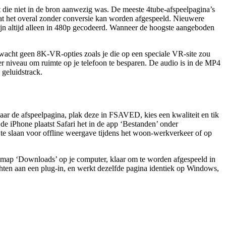
t die niet in de bron aanwezig was. De meeste 4tube-afspeelpagina’s
dat het overal zonder conversie kan worden afgespeeld. Nieuwere
zijn altijd alleen in 480p gecodeerd. Wanneer de hoogste aangeboden
erwacht geen 8K-VR-opties zoals je die op een speciale VR-site zou
er niveau om ruimte op je telefoon te besparen. De audio is in de MP4
 geluidstrack.
naar de afspeelpagina, plak deze in FSAVED, kies een kwaliteit en tik
de iPhone plaatst Safari het in de app ‘Bestanden’ onder
p te slaan voor offline weergave tijdens het woon-werkverkeer of op
e map ‘Downloads’ op je computer, klaar om te worden afgespeeld in
hten aan een plug-in, en werkt dezelfde pagina identiek op Windows,