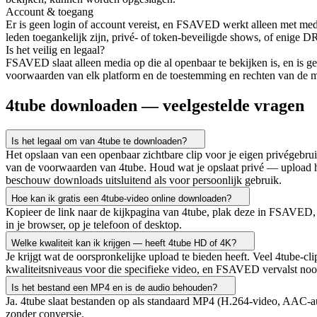
Account & toegang
Er is geen login of account vereist, en FSAVED werkt alleen met medi
leden toegankelijk zijn, privé- of token-beveiligde shows, of enige D
Is het veilig en legaal?
FSAVED slaat alleen media op die al openbaar te bekijken is, en is ge
voorwaarden van elk platform en de toestemming en rechten van de me
4tube downloaden — veelgestelde vragen
Is het legaal om van 4tube te downloaden?
Het opslaan van een openbaar zichtbare clip voor je eigen privégebrui
van de voorwaarden van 4tube. Houd wat je opslaat privé — upload het 
beschouw downloads uitsluitend als voor persoonlijk gebruik.
Hoe kan ik gratis een 4tube-video online downloaden?
Kopieer de link naar de kijkpagina van 4tube, plak deze in FSAVED, kie
in je browser, op je telefoon of desktop.
Welke kwaliteit kan ik krijgen — heeft 4tube HD of 4K?
Je krijgt wat de oorspronkelijke upload te bieden heeft. Veel 4tube-cl
kwaliteitsniveaus voor die specifieke video, en FSAVED vervalst noo
Is het bestand een MP4 en is de audio behouden?
Ja. 4tube slaat bestanden op als standaard MP4 (H.264-video, AAC-aud
zonder conversie.