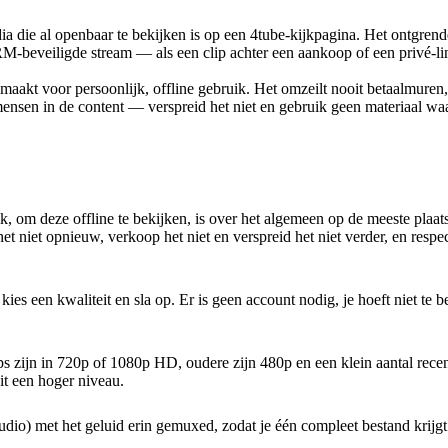
a die al openbaar te bekijken is op een 4tube-kijkpagina. Het ontgrend
RM-beveiligde stream — als een clip achter een aankoop of een privé-link
maakt voor persoonlijk, offline gebruik. Het omzeilt nooit betaalmuren
nsen in de content — verspreid het niet en gebruik geen materiaal waa
k, om deze offline te bekijken, is over het algemeen op de meeste plaat
niet opnieuw, verkoop het niet en verspreid het niet verder, en respect
s een kwaliteit en sla op. Er is geen account nodig, je hoeft niet te b
ips zijn in 720p of 1080p HD, oudere zijn 480p en een klein aantal rece
it een hoger niveau.
io) met het geluid erin gemuxed, zodat je één compleet bestand krijgt