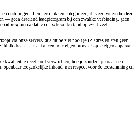
en coderingen af en herschikken categorieën, dus een video die deze
ren — geen draaiend laadpictogram bij een zwakke verbinding, geen
wnloadprogramma dat je een schoon bestand oplevert veel
pt via onze servers, dus 4tube ziet nooit je IP-adres en stelt geen
ibliotheek’ — staat alleen in je eigen browser op je eigen apparaat,
 kwaliteit je reëel kunt verwachten, hoe je zonder app naar een
van openbaar toegankelijke inhoud, met respect voor de toestemming en