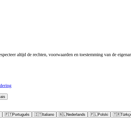
pecteer altijd de rechten, voorwaarden en toestemming van de eigenar
dering
ais
🇵🇹
Português
🇮🇹
Italiano
🇳🇱
Nederlands
🇵🇱
Polski
🇹🇷
Türkç