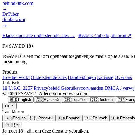
behindkink.com
→
DrTuber
drtuber.com
→
Blader door alle ondersteunde sites →
Bezoek 4tube bij de bron ↗
F
✳
SAVED
18+
FSAVED is een tool om openbaar toegankelijke media op te slaan. Res
toestemming.
Product
Hoe het werkt
Ondersteunde sites
Handleidingen
Extensie
Over ons
Juridisch
18 U.S.C. 2257
Privacybeleid
Gebruiksvoorwaarden
DMCA / verwij
© 2026 FSAVED. Alleen voor volwassenen.
🇬🇧
English
🇷🇺
Русский
🇪🇸
Español
🇩🇪
Deutsch
🇫🇷
Franç
•••
Taal kiezen
🇬🇧
English
🇷🇺
Русский
🇪🇸
Español
🇩🇪
Deutsch
🇫🇷
Français
🇮🇳
हिन्दी
Je moet 18+ zijn om deze dienst te gebruiken.