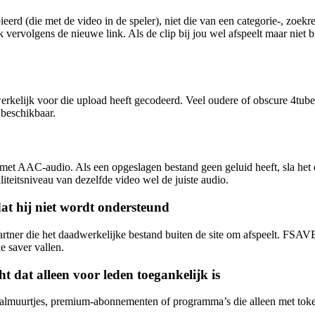
erd (die met de video in de speler), niet die van een categorie-, zoekr
 vervolgens de nieuwe link. Als de clip bij jou wel afspeelt maar niet b
elijk voor die upload heeft gecodeerd. Veel oudere of obscure 4tube-c
 beschikbaar.
 AAC-audio. Als een opgeslagen bestand geen geluid heeft, sla het da
iteitsniveau van dezelfde video wel de juiste audio.
dat hij niet wordt ondersteund
rtner die het daadwerkelijke bestand buiten de site om afspeelt. FSAVE
e saver vallen.
t dat alleen voor leden toegankelijk is
lmuurtjes, premium-abonnementen of programma’s die alleen met tokens t