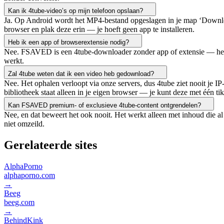
Kan ik 4tube-video’s op mijn telefoon opslaan?
Ja. Op Android wordt het MP4-bestand opgeslagen in je map ‘Download
browser en plak deze erin — je hoeft geen app te installeren.
Heb ik een app of browserextensie nodig?
Nee. FSAVED is een 4tube-downloader zonder app of extensie — het is
werkt.
Zal 4tube weten dat ik een video heb gedownload?
Nee. Het ophalen verloopt via onze servers, dus 4tube ziet nooit je
bibliotheek staat alleen in je eigen browser — je kunt deze met één ti
Kan FSAVED premium- of exclusieve 4tube-content ontgrendelen?
Nee, en dat beweert het ook nooit. Het werkt alleen met inhoud die
niet omzeild.
Gerelateerde sites
AlphaPorno
alphaporno.com
→
Beeg
beeg.com
→
BehindKink