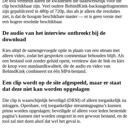
De tool vermeldt alleen de kwaliteiten die daadwerkelijk voor die
clip beschikbaar zijn. Veel oudere BehindKink-backstagefragmenten
zijn gepubliceerd in 480p of 720p, dus als je alleen die resoluties
ziet, is dat de hoogste beschikbare master — er is geen versie met
een hogere resolutie beschikbaar.
De audio van het interview ontbreekt bij de
download
Kies altijd de samengevoegde optie in plaats van een stream met
alleen video, zodat het gesproken commentaar behouden blijft. Als
een bestand ooit zonder geluid opent, vernieuw dan de link en kies
de knop voor standaardkwaliteit, die de audio en video van
BehindKink combineert tot één MP4-bestand.
Een clip wordt op de site afgespeeld, maar er staat
dat deze niet kan worden opgeslagen
Die clip is waarschijnlijk beveiligd (DRM) of alleen toegankelijk na
inloggen. Openbare, vrij toegankelijke streamingpagina’s kunnen
prima worden opgeslagen; beveiligde of alleen voor leden bestemde
pagina’s kunnen niet worden omgezet in een gewoon bestand, en de
tool zal niet doen alsof dat wel het geval is.