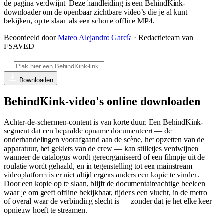
de pagina verdwijnt. Deze handleiding is een BehindKink-
downloader om de openbaar zichtbare video’s die je al kunt
bekijken, op te slaan als een schone offline MP4.
Beoordeeld door
Mateo Alejandro García
· Redactieteam van
FSAVED
Downloaden
BehindKink-video's online downloaden
Achter-de-schermen-content is van korte duur. Een BehindKink-
segment dat een bepaalde opname documenteert — de
onderhandelingen voorafgaand aan de scène, het opzetten van de
apparatuur, het geklets van de crew — kan stilletjes verdwijnen
wanneer de catalogus wordt gereorganiseerd of een filmpje uit de
roulatie wordt gehaald, en in tegenstelling tot een mainstream
videoplatform is er niet altijd ergens anders een kopie te vinden.
Door een kopie op te slaan, blijft de documentaireachtige beelden
waar je om geeft offline bekijkbaar, tijdens een vlucht, in de metro
of overal waar de verbinding slecht is — zonder dat je het elke keer
opnieuw hoeft te streamen.