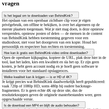
vragen
Is het legaal om te downloaden van BehindKink?
Het opslaan van een openbaar zichtbare clip voor je eigen
privégebruik, om offline te bekijken, is over het algemeen op de
meeste plaatsen toegestaan. Wat je niet mag doen, is deze opnieuw
verspreiden, opnieuw posten of delen — de mensen in de content
van BehindKink hebben toestemming gegeven voor een
studioshoot, niet voor het doorgeven van een kopie. Houd het
persoonlijk en respecteer hun rechten en toestemming.
Hoe kan ik gratis een BehindKink-video online downloaden?
Open de openbare kijkpagina, kopieer de URL, plak deze hier in de
tool, laat het laden, kies een kwaliteit en sla het op. Er zijn geen
kosten, je hebt geen account nodig en je hoeft geen software te
installeren voor het standaard opslagproces.
Welke kwaliteit kan ik krijgen — is er HD of 4K?
Je krijgt precies wat BehindKink daadwerkelijk heeft gepubliceerd:
vaak 720p of 1080p HD, soms 480p bij oudere backstage-
fragmenten. Er is geen echte 4K op deze site, dus de
resolutieknoppen geven de originele masterbestanden weer, geen
opgeschaalde versie.
Is de download een MP4 en blijft de audio behouden?