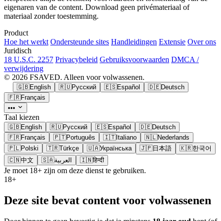
eigenaren van de content. Download geen privémateriaal of
materiaal zonder toestemming.
Product
Hoe het werkt
Ondersteunde sites
Handleidingen
Extensie
Over ons
Juridisch
18 U.S.C. 2257
Privacybeleid
Gebruiksvoorwaarden
DMCA /
verwijdering
© 2026 FSAVED. Alleen voor volwassenen.
🇬🇧
English
🇷🇺
Русский
🇪🇸
Español
🇩🇪
Deutsch
🇫🇷
Français
•••
Taal kiezen
🇬🇧
English
🇷🇺
Русский
🇪🇸
Español
🇩🇪
Deutsch
🇫🇷
Français
🇵🇹
Português
🇮🇹
Italiano
🇳🇱
Nederlands
🇵🇱
Polski
🇹🇷
Türkçe
🇺🇦
Українська
🇯🇵
日本語
🇰🇷
한국어
🇨🇳
中文
🇸🇦
العربية
🇮🇳
हिन्दी
Je moet 18+ zijn om deze dienst te gebruiken.
18+
Deze site bevat content voor volwassenen