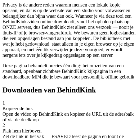
Privacy is de andere reden waarom mensen een lokale kopie
opslaan, en dat is op de website van een studio voor volwassenen
belangrijker dan bijna waar dan ook. Wanneer je via deze tool een
BehindKink-video online downloadt, vindt het ophalen plaats op
ONZE servers, dus BehindKink ziet alleen ons verzoek — nooit je
thuis-IP of je browser-vingerafdruk. We bewaren geen logbestanden
die een opgeslagen bestand aan jou koppelen. De bibliotheek met
wat je hebt gedownload, staat alleen in je eigen browser op je eigen
apparaat, en met één tik verwijder je deze voorgoed; er wordt
nergens iets over je kijkgedrag opgeslagen op een server.
Deze pagina behandelt precies één ding: het omzetten van een
standaard, openbaar zichtbare BehindKink-kijkpagina in een
downloadbare MP4 die je bewaart voor persoonlijk, offline gebruik.
Downloaden van BehindKink
1
Kopieer de link
Open de video op BehindKink en kopieer de URL uit de adresbalk
of via de deelknop.
2
Plak hem hierboven
Zet de link in het vak — FSAVED leest de pagina en toont de