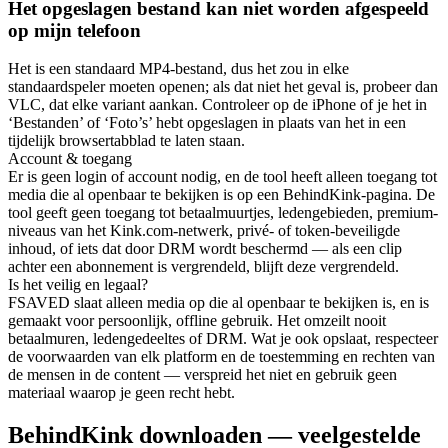
Het opgeslagen bestand kan niet worden afgespeeld
op mijn telefoon
Het is een standaard MP4-bestand, dus het zou in elke
standaardspeler moeten openen; als dat niet het geval is, probeer dan
VLC, dat elke variant aankan. Controleer op de iPhone of je het in
‘Bestanden’ of ‘Foto’s’ hebt opgeslagen in plaats van het in een
tijdelijk browsertabblad te laten staan.
Account & toegang
Er is geen login of account nodig, en de tool heeft alleen toegang tot
media die al openbaar te bekijken is op een BehindKink-pagina. De
tool geeft geen toegang tot betaalmuurtjes, ledengebieden, premium-
niveaus van het Kink.com-netwerk, privé- of token-beveiligde
inhoud, of iets dat door DRM wordt beschermd — als een clip
achter een abonnement is vergrendeld, blijft deze vergrendeld.
Is het veilig en legaal?
FSAVED slaat alleen media op die al openbaar te bekijken is, en is
gemaakt voor persoonlijk, offline gebruik. Het omzeilt nooit
betaalmuren, ledengedeeltes of DRM. Wat je ook opslaat, respecteer
de voorwaarden van elk platform en de toestemming en rechten van
de mensen in de content — verspreid het niet en gebruik geen
materiaal waarop je geen recht hebt.
BehindKink downloaden — veelgestelde