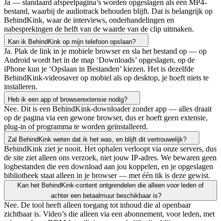
Ja — standaard afspeelpagina’s worden opgeslagen als één MP4-
bestand, waarbij de audiotrack behouden blijft. Dat is belangrijk op
BehindKink, waar de interviews, onderhandelingen en
nabesprekingen de helft van de waarde van de clip uitmaken.
Kan ik BehindKink op mijn telefoon opslaan?
Ja. Plak de link in je mobiele browser en sla het bestand op — op
Android wordt het in de map ‘Downloads’ opgeslagen, op de
iPhone kun je ‘Opslaan in Bestanden’ kiezen. Het is dezelfde
BehindKink-videosaver op mobiel als op desktop, je hoeft niets te
installeren.
Heb ik een app of browserextensie nodig?
Nee. Dit is een BehindKink-downloader zonder app — alles draait
op de pagina via een gewone browser, dus er hoeft geen extensie,
plug-in of programma te worden geïnstalleerd.
Zal BehindKink weten dat ik het was, en blijft dit vertrouwelijk?
BehindKink ziet je nooit. Het ophalen verloopt via onze servers, dus
de site ziet alleen ons verzoek, niet jouw IP-adres. We bewaren geen
logbestanden die een download aan jou koppelen, en je opgeslagen
bibliotheek staat alleen in je browser — met één tik is deze gewist.
Kan het BehindKink-content ontgrendelen die alleen voor leden of
achter een betaalmuur beschikbaar is?
Nee. De tool heeft alleen toegang tot inhoud die al openbaar
zichtbaar is. Video’s die alleen via een abonnement, voor leden, met