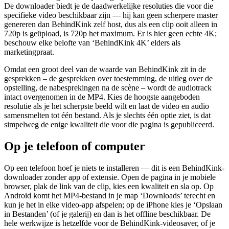
De downloader biedt je de daadwerkelijke resoluties die voor die
specifieke video beschikbaar zijn — hij kan geen scherpere master
genereren dan BehindKink zelf host, dus als een clip ooit alleen in
720p is geüpload, is 720p het maximum. Er is hier geen echte 4K;
beschouw elke belofte van ‘BehindKink 4K’ elders als
marketingpraat.
Omdat een groot deel van de waarde van BehindKink zit in de
gesprekken – de gesprekken over toestemming, de uitleg over de
opstelling, de nabesprekingen na de scène – wordt de audiotrack
intact overgenomen in de MP4. Kies de hoogste aangeboden
resolutie als je het scherpste beeld wilt en laat de video en audio
samensmelten tot één bestand. Als je slechts één optie ziet, is dat
simpelweg de enige kwaliteit die voor die pagina is gepubliceerd.
Op je telefoon of computer
Op een telefoon hoef je niets te installeren — dit is een BehindKink-
downloader zonder app of extensie. Open de pagina in je mobiele
browser, plak de link van de clip, kies een kwaliteit en sla op. Op
Android komt het MP4-bestand in je map ‘Downloads’ terecht en
kun je het in elke video-app afspelen; op de iPhone kies je ‘Opslaan
in Bestanden’ (of je galerij) en dan is het offline beschikbaar. De
hele werkwijze is hetzelfde voor de BehindKink-videosaver, of je