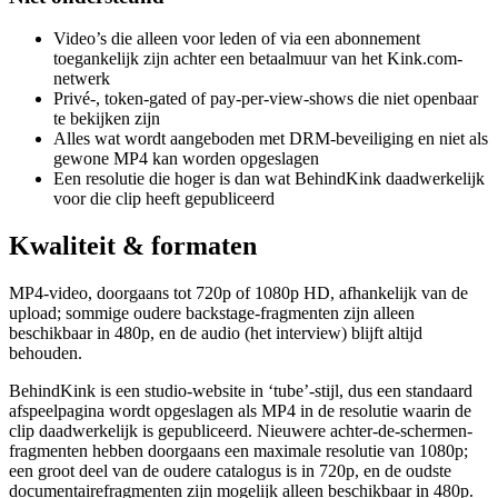
Video’s die alleen voor leden of via een abonnement
toegankelijk zijn achter een betaalmuur van het Kink.com-
netwerk
Privé-, token-gated of pay-per-view-shows die niet openbaar
te bekijken zijn
Alles wat wordt aangeboden met DRM-beveiliging en niet als
gewone MP4 kan worden opgeslagen
Een resolutie die hoger is dan wat BehindKink daadwerkelijk
voor die clip heeft gepubliceerd
Kwaliteit & formaten
MP4-video, doorgaans tot 720p of 1080p HD, afhankelijk van de
upload; sommige oudere backstage-fragmenten zijn alleen
beschikbaar in 480p, en de audio (het interview) blijft altijd
behouden.
BehindKink is een studio-website in ‘tube’-stijl, dus een standaard
afspeelpagina wordt opgeslagen als MP4 in de resolutie waarin de
clip daadwerkelijk is gepubliceerd. Nieuwere achter-de-schermen-
fragmenten hebben doorgaans een maximale resolutie van 1080p;
een groot deel van de oudere catalogus is in 720p, en de oudste
documentairefragmenten zijn mogelijk alleen beschikbaar in 480p.