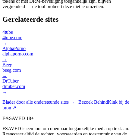
tokens of met DRM-beveiliging toegankelijk zijn, blijven
vergrendeld — de tool probeert deze niet te omzeilen.
Gerelateerde sites
4tube
4tube.com
→
AlphaPorno
alphaporno.com
→
Beeg
beeg.com
→
DrTuber
drtuber.com
→
Blader door alle ondersteunde sites →
Bezoek BehindKink bij de
bron ↗
F
✳
SAVED
18+
FSAVED is een tool om openbaar toegankelijke media op te slaan.
Respecteer altijd de rechten, voorwaarden en toestemming van de