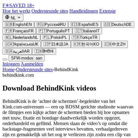
F
✳
SAVED
18+
Hoe het werkt
Ondersteunde sites
Handleidingen
Extensie
NL
🇬🇧
English
EN
🇷🇺
Русский
RU
🇪🇸
Español
ES
🇩🇪
Deutsch
DE
🇫🇷
Français
FR
🇵🇹
Português
PT
🇮🇹
Italiano
IT
🇳🇱
Nederlands
NL
🇵🇱
Polski
PL
🇹🇷
Türkçe
TR
🇺🇦
Українська
UK
🇯🇵
日本語
JA
🇰🇷
한국어
KO
🇨🇳
中文
ZH
🇸🇦
العربية
AR
🇮🇳
हिन्दी
HI
SFW-modus: aan
Inloggen
Aanmelden
Home
›
Ondersteunde sites
›
BehindKink
behindkink.com
Download BehindKink videos
BehindKink is de ‘achter de schermen’-begeleider van het
Kink.com-universum — een op BDSM gerichte studiosite waarvan
de filmpjes een kijkje achter de schermen bieden bij hoe opnames
met touw, fixatie en bondage daadwerkelijk worden opgezet,
onderhandeld en gefilmd. Mensen slaan de video’s op omdat die
backstage-fragmenten veel interviews bevatten, verhaalgedreven
zijn en gemakkelijk uit het oog te verliezen zijn zodra een clip van