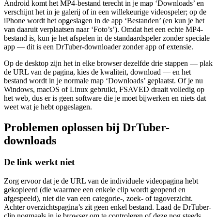
Android komt het MP4-bestand terecht in je map ‘Downloads’ en
verschijnt het in je galerij of in een willekeurige videospeler; op de
iPhone wordt het opgeslagen in de app ‘Bestanden’ (en kun je het
van daaruit verplaatsen naar ‘Foto’s’). Omdat het een echte MP4-
bestand is, kun je het afspelen in de standaardspeler zonder speciale
app — dit is een DrTuber-downloader zonder app of extensie.
Op de desktop zijn het in elke browser dezelfde drie stappen — plak
de URL van de pagina, kies de kwaliteit, download — en het
bestand wordt in je normale map ‘Downloads’ geplaatst. Of je nu
Windows, macOS of Linux gebruikt, FSAVED draait volledig op
het web, dus er is geen software die je moet bijwerken en niets dat
weet wat je hebt opgeslagen.
Problemen oplossen bij DrTuber-
downloads
De link werkt niet
Zorg ervoor dat je de URL van de individuele videopagina hebt
gekopieerd (die waarmee een enkele clip wordt geopend en
afgespeeld), niet die van een categorie-, zoek- of tagoverzicht.
Achter overzichtspagina’s zit geen enkel bestand. Laad de DrTuber-
clip nogmaals in je browser om te controleren of deze nog steeds