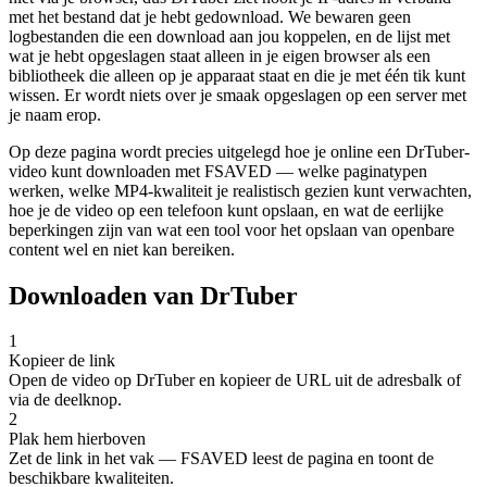
met het bestand dat je hebt gedownload. We bewaren geen
logbestanden die een download aan jou koppelen, en de lijst met
wat je hebt opgeslagen staat alleen in je eigen browser als een
bibliotheek die alleen op je apparaat staat en die je met één tik kunt
wissen. Er wordt niets over je smaak opgeslagen op een server met
je naam erop.
Op deze pagina wordt precies uitgelegd hoe je online een DrTuber-
video kunt downloaden met FSAVED — welke paginatypen
werken, welke MP4-kwaliteit je realistisch gezien kunt verwachten,
hoe je de video op een telefoon kunt opslaan, en wat de eerlijke
beperkingen zijn van wat een tool voor het opslaan van openbare
content wel en niet kan bereiken.
Downloaden van DrTuber
1
Kopieer de link
Open de video op DrTuber en kopieer de URL uit de adresbalk of
via de deelknop.
2
Plak hem hierboven
Zet de link in het vak — FSAVED leest de pagina en toont de
beschikbare kwaliteiten.