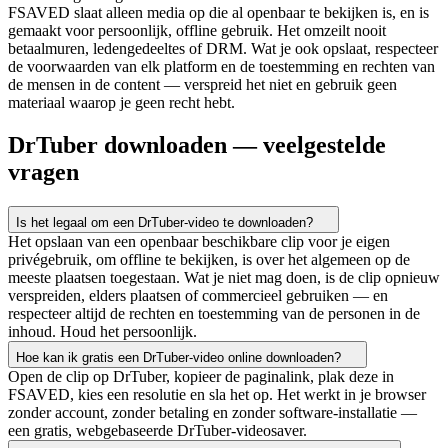
FSAVED slaat alleen media op die al openbaar te bekijken is, en is
gemaakt voor persoonlijk, offline gebruik. Het omzeilt nooit
betaalmuren, ledengedeeltes of DRM. Wat je ook opslaat, respecteer
de voorwaarden van elk platform en de toestemming en rechten van
de mensen in de content — verspreid het niet en gebruik geen
materiaal waarop je geen recht hebt.
DrTuber downloaden — veelgestelde
vragen
Is het legaal om een DrTuber-video te downloaden?
Het opslaan van een openbaar beschikbare clip voor je eigen
privégebruik, om offline te bekijken, is over het algemeen op de
meeste plaatsen toegestaan. Wat je niet mag doen, is de clip opnieuw
verspreiden, elders plaatsen of commercieel gebruiken — en
respecteer altijd de rechten en toestemming van de personen in de
inhoud. Houd het persoonlijk.
Hoe kan ik gratis een DrTuber-video online downloaden?
Open de clip op DrTuber, kopieer de paginalink, plak deze in
FSAVED, kies een resolutie en sla het op. Het werkt in je browser
zonder account, zonder betaling en zonder software-installatie —
een gratis, webgebaseerde DrTuber-videosaver.