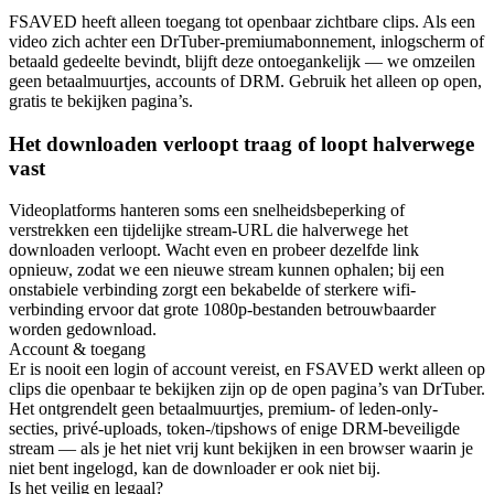
FSAVED heeft alleen toegang tot openbaar zichtbare clips. Als een
video zich achter een DrTuber-premiumabonnement, inlogscherm of
betaald gedeelte bevindt, blijft deze ontoegankelijk — we omzeilen
geen betaalmuurtjes, accounts of DRM. Gebruik het alleen op open,
gratis te bekijken pagina’s.
Het downloaden verloopt traag of loopt halverwege
vast
Videoplatforms hanteren soms een snelheidsbeperking of
verstrekken een tijdelijke stream-URL die halverwege het
downloaden verloopt. Wacht even en probeer dezelfde link
opnieuw, zodat we een nieuwe stream kunnen ophalen; bij een
onstabiele verbinding zorgt een bekabelde of sterkere wifi-
verbinding ervoor dat grote 1080p-bestanden betrouwbaarder
worden gedownload.
Account & toegang
Er is nooit een login of account vereist, en FSAVED werkt alleen op
clips die openbaar te bekijken zijn op de open pagina’s van DrTuber.
Het ontgrendelt geen betaalmuurtjes, premium- of leden-only-
secties, privé-uploads, token-/tipshows of enige DRM-beveiligde
stream — als je het niet vrij kunt bekijken in een browser waarin je
niet bent ingelogd, kan de downloader er ook niet bij.
Is het veilig en legaal?