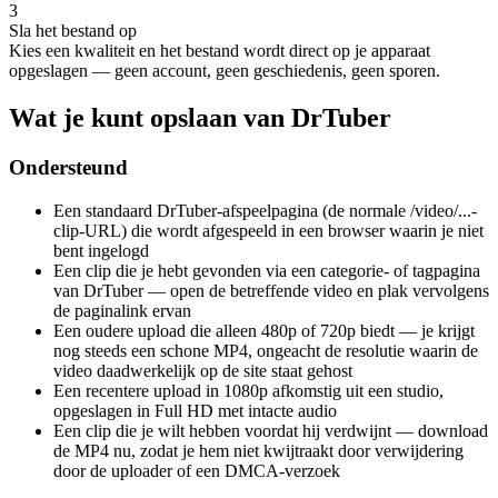
3
Sla het bestand op
Kies een kwaliteit en het bestand wordt direct op je apparaat
opgeslagen — geen account, geen geschiedenis, geen sporen.
Wat je kunt opslaan van DrTuber
Ondersteund
Een standaard DrTuber-afspeelpagina (de normale /video/...-
clip-URL) die wordt afgespeeld in een browser waarin je niet
bent ingelogd
Een clip die je hebt gevonden via een categorie- of tagpagina
van DrTuber — open de betreffende video en plak vervolgens
de paginalink ervan
Een oudere upload die alleen 480p of 720p biedt — je krijgt
nog steeds een schone MP4, ongeacht de resolutie waarin de
video daadwerkelijk op de site staat gehost
Een recentere upload in 1080p afkomstig uit een studio,
opgeslagen in Full HD met intacte audio
Een clip die je wilt hebben voordat hij verdwijnt — download
de MP4 nu, zodat je hem niet kwijtraakt door verwijdering
door de uploader of een DMCA-verzoek