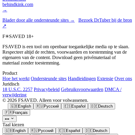
behindkink.com
→
Blader door alle ondersteunde sites →
Bezoek DrTuber bij de bron
↗
F
✳
SAVED
18+
FSAVED is een tool om openbaar toegankelijke media op te slaan.
Respecteer altijd de rechten, voorwaarden en toestemming van de
eigenaren van de content. Download geen privémateriaal of
materiaal zonder toestemming.
Product
Hoe het werkt
Ondersteunde sites
Handleidingen
Extensie
Over ons
Juridisch
18 U.S.C. 2257
Privacybeleid
Gebruiksvoorwaarden
DMCA /
verwijdering
© 2026 FSAVED. Alleen voor volwassenen.
🇬🇧
English
🇷🇺
Русский
🇪🇸
Español
🇩🇪
Deutsch
🇫🇷
Français
•••
Taal kiezen
🇬🇧
English
🇷🇺
Русский
🇪🇸
Español
🇩🇪
Deutsch