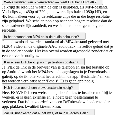
Welke kwaliteit kan ik verwachten — biedt DrTuber HD of 4K?
Je krijgt de resolutie waarin de clip is geüpload, als MP4-bestand.
Veel clips zijn 480p of 720p, nieuwere clips halen 1080p HD, en
4K komt alleen voor bij de zeldzame clips die in die hoge resolutie
zijn geüpload. We schalen nooit op naar een hogere resolutie dan de
site daadwerkelijk aanbiedt, en we simuleren ook geen hogere
resolutie.
Is het bestand een MP4 en is de audio behouden?
Ja — downloads worden standaard als MP4-bestand geleverd met
H.264-video en de originele AAC-audiotrack, hetzelfde geluid dat je
in de speler hoorde. Het kan overal worden afgespeeld zonder dat er
een conversie nodig is.
Kan ik een DrTuber-clip op mijn telefoon opslaan?
Ja. Plak de link in de browser van je telefoon en sla het bestand op:
op Android wordt het MP4-bestand opgeslagen in je Downloads en
galerij, op de iPhone komt het terecht in de app ‘Bestanden’ en kan
het worden verplaatst naar ‘Foto’s’. Er is geen app nodig.
Heb ik een app of een browserextensie nodig?
Nee. FSAVED is een website — je hoeft niets te installeren of bij te
werken, er is geen extensie en je hoeft geen toestemming te
verlenen. Dat is het voordeel van een DrTuber-downloader zonder
app: plakken, kwaliteit kiezen, klaar.
Zal DrTuber weten dat ik het was, of mijn IP-adres zien?