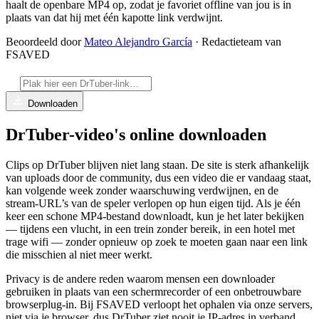
haalt de openbare MP4 op, zodat je favoriet offline van jou is in
plaats van dat hij met één kapotte link verdwijnt.
Beoordeeld door
Mateo Alejandro García
· Redactieteam van
FSAVED
Downloaden
DrTuber-video's online downloaden
Clips op DrTuber blijven niet lang staan. De site is sterk afhankelijk
van uploads door de community, dus een video die er vandaag staat,
kan volgende week zonder waarschuwing verdwijnen, en de
stream-URL’s van de speler verlopen op hun eigen tijd. Als je één
keer een schone MP4-bestand downloadt, kun je het later bekijken
— tijdens een vlucht, in een trein zonder bereik, in een hotel met
trage wifi — zonder opnieuw op zoek te moeten gaan naar een link
die misschien al niet meer werkt.
Privacy is de andere reden waarom mensen een downloader
gebruiken in plaats van een schermrecorder of een onbetrouwbare
browserplug-in. Bij FSAVED verloopt het ophalen via onze servers,
niet via je browser, dus DrTuber ziet nooit je IP-adres in verband