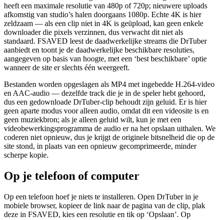
heeft een maximale resolutie van 480p of 720p; nieuwere uploads
afkomstig van studio’s halen doorgaans 1080p. Echte 4K is hier
zeldzaam — als een clip niet in 4K is geüpload, kan geen enkele
downloader die pixels verzinnen, dus verwacht dit niet als
standaard. FSAVED leest de daadwerkelijke streams die DrTuber
aanbiedt en toont je de daadwerkelijke beschikbare resoluties,
aangegeven op basis van hoogte, met een ‘best beschikbare’ optie
wanneer de site er slechts één weergeeft.
Bestanden worden opgeslagen als MP4 met ingebedde H.264-video
en AAC-audio — dezelfde track die je in de speler hebt gehoord,
dus een gedownloade DrTuber-clip behoudt zijn geluid. Er is hier
geen aparte modus voor alleen audio, omdat dit een videosite is en
geen muziekbron; als je alleen geluid wilt, kun je met een
videobewerkingsprogramma de audio er na het opslaan uithalen. We
coderen niet opnieuw, dus je krijgt de originele bitsnelheid die op de
site stond, in plaats van een opnieuw gecomprimeerde, minder
scherpe kopie.
Op je telefoon of computer
Op een telefoon hoef je niets te installeren. Open DrTuber in je
mobiele browser, kopieer de link naar de pagina van de clip, plak
deze in FSAVED, kies een resolutie en tik op ‘Opslaan’. Op