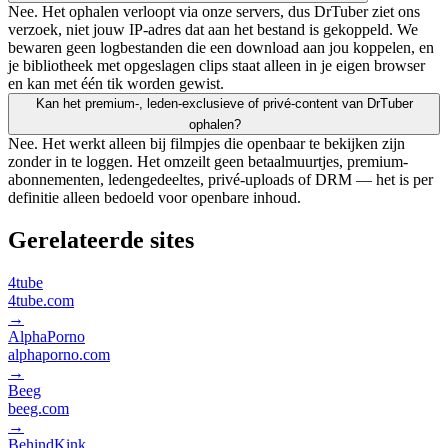
Nee. Het ophalen verloopt via onze servers, dus DrTuber ziet ons
verzoek, niet jouw IP-adres dat aan het bestand is gekoppeld. We
bewaren geen logbestanden die een download aan jou koppelen, en
je bibliotheek met opgeslagen clips staat alleen in je eigen browser
en kan met één tik worden gewist.
Kan het premium-, leden-exclusieve of privé-content van DrTuber
ophalen?
Nee. Het werkt alleen bij filmpjes die openbaar te bekijken zijn
zonder in te loggen. Het omzeilt geen betaalmuurtjes, premium-
abonnementen, ledengedeeltes, privé-uploads of DRM — het is per
definitie alleen bedoeld voor openbare inhoud.
Gerelateerde sites
4tube
4tube.com
→
AlphaPorno
alphaporno.com
→
Beeg
beeg.com
→
BehindKink