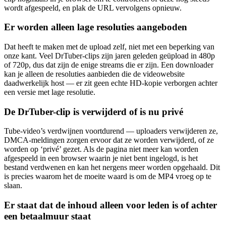
wordt afgespeeld, en plak de URL vervolgens opnieuw.
Er worden alleen lage resoluties aangeboden
Dat heeft te maken met de upload zelf, niet met een beperking van
onze kant. Veel DrTuber-clips zijn jaren geleden geüpload in 480p
of 720p, dus dat zijn de enige streams die er zijn. Een downloader
kan je alleen de resoluties aanbieden die de videowebsite
daadwerkelijk host — er zit geen echte HD-kopie verborgen achter
een versie met lage resolutie.
De DrTuber-clip is verwijderd of is nu privé
Tube-video’s verdwijnen voortdurend — uploaders verwijderen ze,
DMCA-meldingen zorgen ervoor dat ze worden verwijderd, of ze
worden op ‘privé’ gezet. Als de pagina niet meer kan worden
afgespeeld in een browser waarin je niet bent ingelogd, is het
bestand verdwenen en kan het nergens meer worden opgehaald. Dit
is precies waarom het de moeite waard is om de MP4 vroeg op te
slaan.
Er staat dat de inhoud alleen voor leden is of achter
een betaalmuur staat