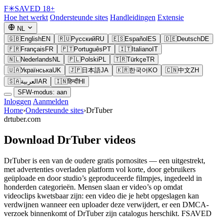
F
✳
SAVED
18+
Hoe het werkt
Ondersteunde sites
Handleidingen
Extensie
NL
🇬🇧
English
EN
🇷🇺
Русский
RU
🇪🇸
Español
ES
🇩🇪
Deutsch
DE
🇫🇷
Français
FR
🇵🇹
Português
PT
🇮🇹
Italiano
IT
🇳🇱
Nederlands
NL
🇵🇱
Polski
PL
🇹🇷
Türkçe
TR
🇺🇦
Українська
UK
🇯🇵
日本語
JA
🇰🇷
한국어
KO
🇨🇳
中文
ZH
🇸🇦
العربية
AR
🇮🇳
हिन्दी
HI
SFW-modus: aan
Inloggen
Aanmelden
Home
›
Ondersteunde sites
›
DrTuber
drtuber.com
Download DrTuber videos
DrTuber is een van de oudere gratis pornosites — een uitgestrekt,
met advertenties overladen platform vol korte, door gebruikers
geüploade en door studio’s geproduceerde filmpjes, ingedeeld in
honderden categorieën. Mensen slaan er video’s op omdat
videoclips kwetsbaar zijn: een video die je hebt opgeslagen kan
verdwijnen wanneer een uploader deze verwijdert, er een DMCA-
verzoek binnenkomt of DrTuber zijn catalogus herschikt. FSAVED