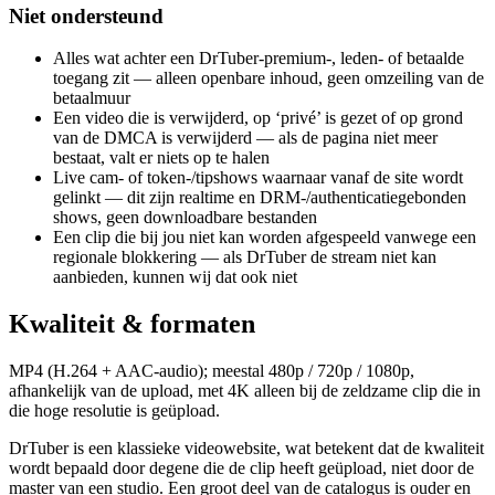
Niet ondersteund
Alles wat achter een DrTuber-premium-, leden- of betaalde
toegang zit — alleen openbare inhoud, geen omzeiling van de
betaalmuur
Een video die is verwijderd, op ‘privé’ is gezet of op grond
van de DMCA is verwijderd — als de pagina niet meer
bestaat, valt er niets op te halen
Live cam- of token-/tipshows waarnaar vanaf de site wordt
gelinkt — dit zijn realtime en DRM-/authenticatiegebonden
shows, geen downloadbare bestanden
Een clip die bij jou niet kan worden afgespeeld vanwege een
regionale blokkering — als DrTuber de stream niet kan
aanbieden, kunnen wij dat ook niet
Kwaliteit & formaten
MP4 (H.264 + AAC-audio); meestal 480p / 720p / 1080p,
afhankelijk van de upload, met 4K alleen bij de zeldzame clip die in
die hoge resolutie is geüpload.
DrTuber is een klassieke videowebsite, wat betekent dat de kwaliteit
wordt bepaald door degene die de clip heeft geüpload, niet door de
master van een studio. Een groot deel van de catalogus is ouder en