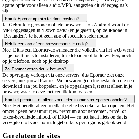
aparte optie voor alleen audio/MP3, aangezien dit videopagina’s
zijn.
Kan ik Eporner op mijn telefoon opslaan?
Ja. Gebruik je gewone mobiele browser — op Android wordt de
MP4 opgeslagen in ‘Downloads’ (en je galerij), op de iPhone in
‘Bestanden’. Je hebt geen app of speciale speler nodig.
Heb ik een app of een browserextensie nodig?
Nee. Dit is een Eporner-downloader die volledig via het web werkt
— je hoeft niets te installeren, te sideloaden of bij te werken, noch
op je telefoon, noch op je desktop.
Zal Eporner weten dat ik het was?
De opvraging verloopt via onze servers, dus Eporner ziet onze
servers, niet jouw IP-adres. We bewaren geen logbestanden die een
download aan jou koppelen, en je opgeslagen lijst staat alleen in je
browser, waar je deze met één tik kunt wissen.
Kan het premium- of alleen-voor-leden-inhoud van Eporner ophalen?
Nee. Het bereikt alleen media die elke bezoeker al kan openen. Het
omzeilt geen betaalmuurtjes, premium-abonnementen, privé- of
token-beveiligde inhoud, of DRM — en het haalt niets op dat is
verwijderd of voor normale gebruikers per regio is geblokkeerd.
Gerelateerde sites