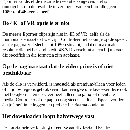
Eporner zal dezelfde maximale resolutie aangeven. Het is
onmogelijk om de resolutie te verhogen van een bron die geen
1080p- of 4K-versie heeft.
De 4K- of VR-optie is er niet
De meeste Eporner-clips zijn niet in 4K of VR, zelfs als de
thumbnails ernaast dat wel zijn. Controleer het icoontje op de speler;
als de pagina zelf slechts tot 1080p streamt, is dat de maximale
resolutie die het bestand biedt. 4K/VR verschijnt alleen bij uploads
die specifiek in die formaten zijn geplaatst.
Op de pagina staat dat de video privé is of niet
beschikbaar
Als de clip is verwijderd, is ingesteld als premium/alleen voor leden
of in jouw regio is geblokkeerd, kan een gewone bezoeker deze ook
niet bekijken — en de saver heeft alleen toegang tot openbare
media. Controleer of de pagina nog steeds laadt en afspeelt zonder
dat je hoeft in te loggen, en probeer het daarna opnieuw.
Het downloaden loopt halverwege vast
Een onstabiele verbinding of een zwaar 4K-bestand kan het