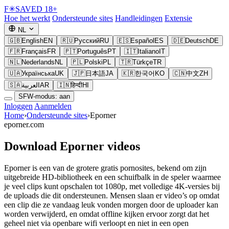
F
✳
SAVED
18+
Hoe het werkt
Ondersteunde sites
Handleidingen
Extensie
NL
🇬🇧
English
EN
🇷🇺
Русский
RU
🇪🇸
Español
ES
🇩🇪
Deutsch
DE
🇫🇷
Français
FR
🇵🇹
Português
PT
🇮🇹
Italiano
IT
🇳🇱
Nederlands
NL
🇵🇱
Polski
PL
🇹🇷
Türkçe
TR
🇺🇦
Українська
UK
🇯🇵
日本語
JA
🇰🇷
한국어
KO
🇨🇳
中文
ZH
🇸🇦
العربية
AR
🇮🇳
हिन्दी
HI
SFW-modus: aan
Inloggen
Aanmelden
Home
›
Ondersteunde sites
›
Eporner
eporner.com
Download Eporner videos
Eporner is een van de grotere gratis pornosites, bekend om zijn
uitgebreide HD-bibliotheek en een schuifbalk in de speler waarmee
je veel clips kunt opschalen tot 1080p, met volledige 4K-versies bij
de uploads die dit ondersteunen. Mensen slaan er video’s op omdat
een clip die ze vandaag leuk vonden morgen door de uploader kan
worden verwijderd, en omdat offline kijken ervoor zorgt dat het
geheel niet via openbare wifi verloopt en niet in een open