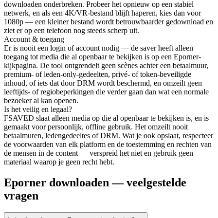
downloaden onderbreken. Probeer het opnieuw op een stabiel
netwerk, en als een 4K/VR-bestand blijft haperen, kies dan voor
1080p — een kleiner bestand wordt betrouwbaarder gedownload en
ziet er op een telefoon nog steeds scherp uit.
Account & toegang
Er is nooit een login of account nodig — de saver heeft alleen
toegang tot media die al openbaar te bekijken is op een Eporner-
kijkpagina. De tool ontgrendelt geen scènes achter een betaalmuur,
premium- of leden-only-gedeelten, privé- of token-beveiligde
inhoud, of iets dat door DRM wordt beschermd, en omzeilt geen
leeftijds- of regiobeperkingen die verder gaan dan wat een normale
bezoeker al kan openen.
Is het veilig en legaal?
FSAVED slaat alleen media op die al openbaar te bekijken is, en is
gemaakt voor persoonlijk, offline gebruik. Het omzeilt nooit
betaalmuren, ledengedeeltes of DRM. Wat je ook opslaat, respecteer
de voorwaarden van elk platform en de toestemming en rechten van
de mensen in de content — verspreid het niet en gebruik geen
materiaal waarop je geen recht hebt.
Eporner downloaden — veelgestelde
vragen