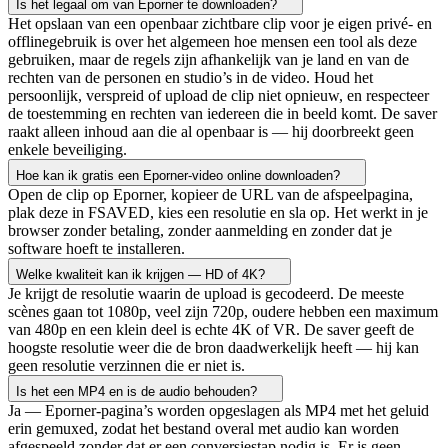
Is het legaal om van Eporner te downloaden?
Het opslaan van een openbaar zichtbare clip voor je eigen privé- en
offlinegebruik is over het algemeen hoe mensen een tool als deze
gebruiken, maar de regels zijn afhankelijk van je land en van de
rechten van de personen en studio’s in de video. Houd het
persoonlijk, verspreid of upload de clip niet opnieuw, en respecteer
de toestemming en rechten van iedereen die in beeld komt. De saver
raakt alleen inhoud aan die al openbaar is — hij doorbreekt geen
enkele beveiliging.
Hoe kan ik gratis een Eporner-video online downloaden?
Open de clip op Eporner, kopieer de URL van de afspeelpagina,
plak deze in FSAVED, kies een resolutie en sla op. Het werkt in je
browser zonder betaling, zonder aanmelding en zonder dat je
software hoeft te installeren.
Welke kwaliteit kan ik krijgen — HD of 4K?
Je krijgt de resolutie waarin de upload is gecodeerd. De meeste
scènes gaan tot 1080p, veel zijn 720p, oudere hebben een maximum
van 480p en een klein deel is echte 4K of VR. De saver geeft de
hoogste resolutie weer die de bron daadwerkelijk heeft — hij kan
geen resolutie verzinnen die er niet is.
Is het een MP4 en is de audio behouden?
Ja — Eporner-pagina’s worden opgeslagen als MP4 met het geluid
erin gemuxed, zodat het bestand overal met audio kan worden
afgespeeld zonder dat er een conversiestap nodig is. Er is geen