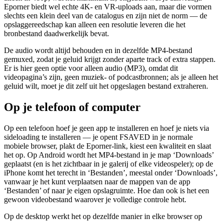
Eporner biedt wel echte 4K- en VR-uploads aan, maar die vormen
slechts een klein deel van de catalogus en zijn niet de norm — de
opslaggereedschap kan alleen een resolutie leveren die het
bronbestand daadwerkelijk bevat.
De audio wordt altijd behouden en in dezelfde MP4-bestand
gemuxed, zodat je geluid krijgt zonder aparte track of extra stappen.
Er is hier geen optie voor alleen audio (MP3), omdat dit
videopagina’s zijn, geen muziek- of podcastbronnen; als je alleen het
geluid wilt, moet je dit zelf uit het opgeslagen bestand extraheren.
Op je telefoon of computer
Op een telefoon hoef je geen app te installeren en hoef je niets via
sideloading te installeren — je opent FSAVED in je normale
mobiele browser, plakt de Eporner-link, kiest een kwaliteit en slaat
het op. Op Android wordt het MP4-bestand in je map ‘Downloads’
geplaatst (en is het zichtbaar in je galerij of elke videospeler); op de
iPhone komt het terecht in ‘Bestanden’, meestal onder ‘Downloads’,
vanwaar je het kunt verplaatsen naar de mappen van de app
‘Bestanden’ of naar je eigen opslagruimte. Hoe dan ook is het een
gewoon videobestand waarover je volledige controle hebt.
Op de desktop werkt het op dezelfde manier in elke browser op