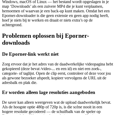
Windows, macOS of Linux — het bestand wordt opgeslagen in je
map ‘Downloads’ als een zuivere MP4 die je kunt verplaatsen,
hernoemen of waarvan je een back-up kunt maken. Omdat het een
Eporner-downloader is die geen extensie en geen app nodig heeft,
hoef je niets bij te werken en draait er niets extra’s op de
achtergrond.
Problemen oplossen bij Eporner-
downloads
De Eporner-link werkt niet
Zorg ervoor dat je het adres van de daadwerkelijke videopagina hebt
gekopieerd (deze bevat /video-... en een id) en niet een zoek-,
categorie- of taglijst. Open de clip eerst, controleer of deze voor jou
als gewone bezoeker afspeelt, kopieer vervolgens de URL uit de
adresbalk en plak die.
Er worden alleen lage resoluties aangeboden
De saver kan alleen weergeven wat de upload daadwerkelijk bevat.
Als de hoogste optie 480p of 720p is, is die scène nooit in een
hogere resolutie gecodeerd — de schuifbalk van de speler op