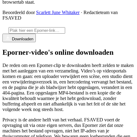
browsertab staat.
Beoordeeld door
Scarlett June Whitaker
· Redactieteam van
FSAVED
Downloaden
Eporner-video's online downloaden
De reden om een Eporner-clip te downloaden heeft zelden te maken
met het aanleggen van een verzameling. Video’s op videoportals
komen en gaan: een uploader verwijdert een scène, een studio dient
een verwijderingsverzoek in, een hercodering vervangt het bestand,
en de pagina die je als bladwijzer hebt opgeslagen, verandert in een
404-pagina. Een opgeslagen MP4-bestand is een kopie die de
kwaliteit behoudt waarmee je het hebt gedownload, zonder
buffering afspeelt en niet afhankelijk is van het feit of de site het
volgende week nog steeds host.
Privacy is de andere helft van het verhaal. FSAVED voert de
opvraging uit via onze eigen servers, dus Eporner ziet dat onze
machines het bestand opvragen, niet het IP-adres van je
thuiscomputer of telefoon. We bewaren geen logbestanden die een