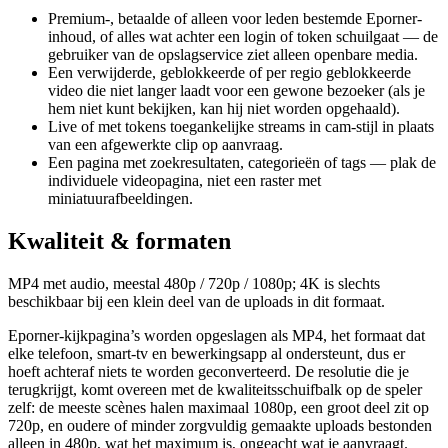
Premium-, betaalde of alleen voor leden bestemde Eporner-
inhoud, of alles wat achter een login of token schuilgaat — de
gebruiker van de opslagservice ziet alleen openbare media.
Een verwijderde, geblokkeerde of per regio geblokkeerde
video die niet langer laadt voor een gewone bezoeker (als je
hem niet kunt bekijken, kan hij niet worden opgehaald).
Live of met tokens toegankelijke streams in cam-stijl in plaats
van een afgewerkte clip op aanvraag.
Een pagina met zoekresultaten, categorieën of tags — plak de
individuele videopagina, niet een raster met
miniatuurafbeeldingen.
Kwaliteit & formaten
MP4 met audio, meestal 480p / 720p / 1080p; 4K is slechts
beschikbaar bij een klein deel van de uploads in dit formaat.
Eporner-kijkpagina’s worden opgeslagen als MP4, het formaat dat
elke telefoon, smart-tv en bewerkingsapp al ondersteunt, dus er
hoeft achteraf niets te worden geconverteerd. De resolutie die je
terugkrijgt, komt overeen met de kwaliteitsschuifbalk op de speler
zelf: de meeste scènes halen maximaal 1080p, een groot deel zit op
720p, en oudere of minder zorgvuldig gemaakte uploads bestonden
alleen in 480p, wat het maximum is, ongeacht wat je aanvraagt.