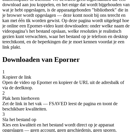
download aan jou koppelen, en het enige dat wordt bijgehouden van
wat je hebt opgeslagen, is de apparaatgebonden "bibliotheek" die in
je browser wordt opgeslagen — deze komt nooit bij ons terecht en
kan met één tik worden gewist. Op deze pagina wordt uitgelegd hoe
je online een Eporner-video kunt downloaden: onder welke naam de
videopagina’s het bestand opslaan, welke resoluties je realistisch
gezien kunt verwachten, waar het bestand op je telefoon en desktop
terechtkomt, en de beperkingen die je moet kennen voordat je een
link plakt.
Downloaden van Eporner
1
Kopieer de link
Open de video op Eporner en kopieer de URL uit de adresbalk of
via de deelknop.
2
Plak hem hierboven
Zet de link in het vak — FSAVED leest de pagina en toont de
beschikbare kwaliteiten.
3
Sla het bestand op
Kies een kwaliteit en het bestand wordt direct op je apparaat
opgeslagen — geen account, geen geschiedenis, geen sporen.