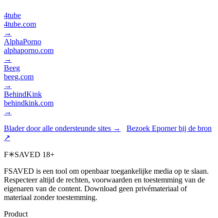
4tube
4tube.com
→
AlphaPorno
alphaporno.com
→
Beeg
beeg.com
→
BehindKink
behindkink.com
→
Blader door alle ondersteunde sites →
Bezoek Eporner bij de bron
↗
F
✳
SAVED
18+
FSAVED is een tool om openbaar toegankelijke media op te slaan.
Respecteer altijd de rechten, voorwaarden en toestemming van de
eigenaren van de content. Download geen privémateriaal of
materiaal zonder toestemming.
Product