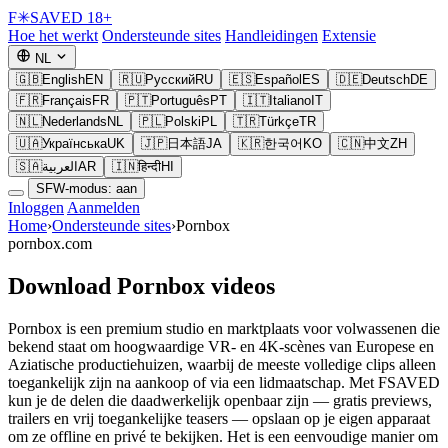
F
✳
SAVED
18+
Hoe het werkt
Ondersteunde sites
Handleidingen
Extensie
NL
🇬🇧
English
EN
🇷🇺
Русский
RU
🇪🇸
Español
ES
🇩🇪
Deutsch
DE
🇫🇷
Français
FR
🇵🇹
Português
PT
🇮🇹
Italiano
IT
🇳🇱
Nederlands
NL
🇵🇱
Polski
PL
🇹🇷
Türkçe
TR
🇺🇦
Українська
UK
🇯🇵
日本語
JA
🇰🇷
한국어
KO
🇨🇳
中文
ZH
🇸🇦
العربية
AR
🇮🇳
हिन्दी
HI
SFW-modus: aan
Inloggen
Aanmelden
Home
›
Ondersteunde sites
›
Pornbox
pornbox.com
Download Pornbox videos
Pornbox is een premium studio en marktplaats voor volwassenen die
bekend staat om hoogwaardige VR- en 4K-scènes van Europese en
Aziatische productiehuizen, waarbij de meeste volledige clips alleen
toegankelijk zijn na aankoop of via een lidmaatschap. Met FSAVED
kun je de delen die daadwerkelijk openbaar zijn — gratis previews,
trailers en vrij toegankelijke teasers — opslaan op je eigen apparaat
om ze offline en privé te bekijken. Het is een eenvoudige manier om