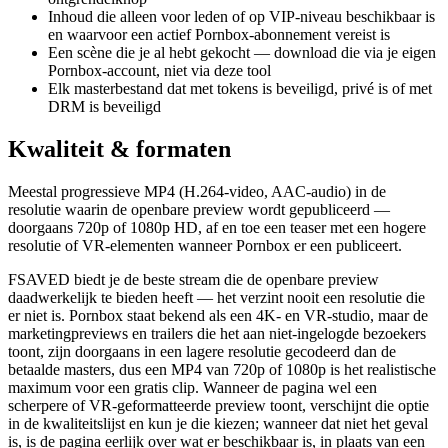
Inhoud die alleen voor leden of op VIP-niveau beschikbaar is
en waarvoor een actief Pornbox-abonnement vereist is
Een scène die je al hebt gekocht — download die via je eigen
Pornbox-account, niet via deze tool
Elk masterbestand dat met tokens is beveiligd, privé is of met
DRM is beveiligd
Kwaliteit & formaten
Meestal progressieve MP4 (H.264-video, AAC-audio) in de
resolutie waarin de openbare preview wordt gepubliceerd —
doorgaans 720p of 1080p HD, af en toe een teaser met een hogere
resolutie of VR-elementen wanneer Pornbox er een publiceert.
FSAVED biedt je de beste stream die de openbare preview
daadwerkelijk te bieden heeft — het verzint nooit een resolutie die
er niet is. Pornbox staat bekend als een 4K- en VR-studio, maar de
marketingpreviews en trailers die het aan niet-ingelogde bezoekers
toont, zijn doorgaans in een lagere resolutie gecodeerd dan de
betaalde masters, dus een MP4 van 720p of 1080p is het realistische
maximum voor een gratis clip. Wanneer de pagina wel een
scherpere of VR-geformatteerde preview toont, verschijnt die optie
in de kwaliteitslijst en kun je die kiezen; wanneer dat niet het geval
is, is de pagina eerlijk over wat er beschikbaar is, in plaats van een