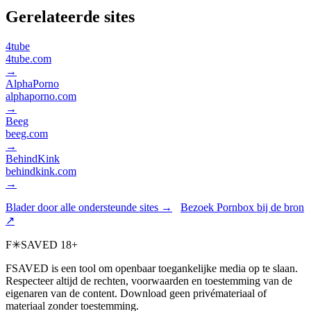
Gerelateerde sites
4tube
4tube.com
→
AlphaPorno
alphaporno.com
→
Beeg
beeg.com
→
BehindKink
behindkink.com
→
Blader door alle ondersteunde sites →
Bezoek Pornbox bij de bron
↗
F
✳
SAVED
18+
FSAVED is een tool om openbaar toegankelijke media op te slaan.
Respecteer altijd de rechten, voorwaarden en toestemming van de
eigenaren van de content. Download geen privémateriaal of
materiaal zonder toestemming.