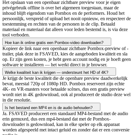
Het opslaan van een openbaar zichtbare preview voor je eigen
privégebruik offline is over het algemeen toegestaan, maar de
inhoud blijft eigendom van Pornbox en de performers. Houd het
persoonlijk, verspreid of upload het nooit opnieuw, en respecteer de
toestemming en rechten van de personen in de clip. Betaald
materiaal en materiaal dat alleen voor leden bestemd is, is via deze
tool verboden.
Hoe kan ik online gratis een Pornbox-video downloaden?
Kopieer de link naar een openbaar zichtbare Pornbox-preview of -
trailer, plak deze in FSAVED, kies de aangeboden kwaliteit en sla
op. Er zijn geen kosten, je hebt geen account nodig en je hoeft geen
software te installeren — het werkt direct in je browser.
Welke kwaliteit kan ik krijgen — ondersteunt het HD of 4K?
Je krijgt de beste kwaliteit die de openbare preview daadwerkelijk
bevat, meestal 720p of 1080p HD. Pornbox reserveert zijn echte
4K- en VR-masters voor betaalde scènes, dus een gratis preview
wordt niet in 4K gedownload, ook al produceert de studio deze wel
in die resolutie.
Is het bestand een MP4 en is de audio behouden?
Ja. FSAVED produceert een standaard MP4-bestand met de audio
erin gemuxed, dus een mp4-bestand dat met de Pornbox-
downloader is gedownload, kan in elke speler op elk apparaat
worden afgespeeld met intact geluid en zonder dat er een conversie