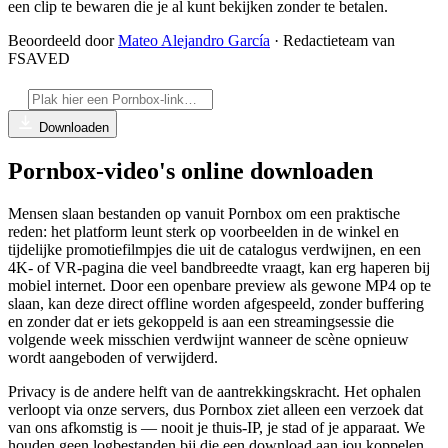
een clip te bewaren die je al kunt bekijken zonder te betalen.
Beoordeeld door
Mateo Alejandro García
· Redactieteam van
FSAVED
Downloaden
Pornbox-video's online downloaden
Mensen slaan bestanden op vanuit Pornbox om een praktische
reden: het platform leunt sterk op voorbeelden in de winkel en
tijdelijke promotiefilmpjes die uit de catalogus verdwijnen, en een
4K- of VR-pagina die veel bandbreedte vraagt, kan erg haperen bij
mobiel internet. Door een openbare preview als gewone MP4 op te
slaan, kan deze direct offline worden afgespeeld, zonder buffering
en zonder dat er iets gekoppeld is aan een streamingsessie die
volgende week misschien verdwijnt wanneer de scène opnieuw
wordt aangeboden of verwijderd.
Privacy is de andere helft van de aantrekkingskracht. Het ophalen
verloopt via onze servers, dus Pornbox ziet alleen een verzoek dat
van ons afkomstig is — nooit je thuis-IP, je stad of je apparaat. We
houden geen logbestanden bij die een download aan jou koppelen,