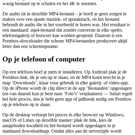
wazig bestand op te schalen en het 4K te noemen.
De audio zit in dezelfde MP4-bestand – je hoeft je geen zorgen te
maken over een aparte muziek- of spraaktrack, en het bestand
behoudt de audio die in het voorbeeld te horen was. Het resultaat is
een standaard .mp4-bestand dat zonder conversie in elke speler,
telefoongalerij of browser kan worden geopend. Daarom is een
Pornbox-downloader die schone MP4-bestanden produceert altijd
beter dan een schermopname.
Op je telefoon of computer
Op een telefoon hoef je niets te installeren. Op Android plak je de
Pornbox-link, tik je om op te slaan, en de MP4 komt terecht in je
map ‘Downloads’, klaar voor gebruik in elke galerij- of video-app.
Op de iPhone wordt de clip direct in de app ‘Bestanden’ opgeslagen
(en van daaruit kun je hem naar ‘Foto’s’ verplaatsen) — Safari regelt
het hele proces, dus je hebt geen app of jailbreak nodig om Pornbox
op je telefoon op te slaan.
Op de desktop verloopt het proces in elke browser op Windows,
macOS of Linux op dezelfde manier: plak de link, kies de
aangeboden kwaliteit en het bestand wordt opgeslagen in je
standaard downloadmap. Omdat alles aan de serverzijde wordt