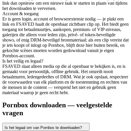
link dan opnieuw om een nieuwe taak te starten in plaats van tijdens
het downloaden te verversen.
Account & toegang
Er is geen login, account of browserextensie nodig — je plakt een
link en FSAVED haalt de openbaar zichtbare clip op. Het biedt geen
toegang tot betaalmuurtjes, aankopen, premium- of VIP-niveaus,
galerijen die alleen voor leden zijn, privé- of token-beveiligde
shows, of enig DRM-beveiligd bronmateriaal; als een clip vereist dat
je iets koopt of inlogt op Pornbox, blijft deze hier buiten bereik, en
gekochte scènes moeten worden gedownload vanuit je eigen
Pornbox-account.
Is het veilig en legaal?
FSAVED slaat alleen media op die al openbaar te bekijken is, en is
gemaakt voor persoonlijk, offline gebruik. Het omzeilt nooit
betaalmuren, ledengedeeltes of DRM. Wat je ook opslaat, respecteer
de voorwaarden van elk platform en de toestemming en rechten van
de mensen in de content — verspreid het niet en gebruik geen
materiaal waarop je geen recht hebt.
Pornbox downloaden — veelgestelde
vragen
Is het legaal om van Pornbox te downloaden?