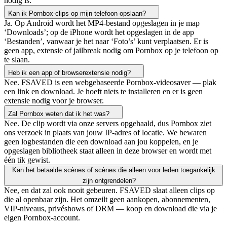
nodig is.
Kan ik Pornbox-clips op mijn telefoon opslaan?
Ja. Op Android wordt het MP4-bestand opgeslagen in je map
‘Downloads’; op de iPhone wordt het opgeslagen in de app
‘Bestanden’, vanwaar je het naar ‘Foto’s’ kunt verplaatsen. Er is
geen app, extensie of jailbreak nodig om Pornbox op je telefoon op
te slaan.
Heb ik een app of browserextensie nodig?
Nee. FSAVED is een webgebaseerde Pornbox-videosaver — plak
een link en download. Je hoeft niets te installeren en er is geen
extensie nodig voor je browser.
Zal Pornbox weten dat ik het was?
Nee. De clip wordt via onze servers opgehaald, dus Pornbox ziet
ons verzoek in plaats van jouw IP-adres of locatie. We bewaren
geen logbestanden die een download aan jou koppelen, en je
opgeslagen bibliotheek staat alleen in deze browser en wordt met
één tik gewist.
Kan het betaalde scènes of scènes die alleen voor leden toegankelijk
zijn ontgrendelen?
Nee, en dat zal ook nooit gebeuren. FSAVED slaat alleen clips op
die al openbaar zijn. Het omzeilt geen aankopen, abonnementen,
VIP-niveaus, privéshows of DRM — koop en download die via je
eigen Pornbox-account.