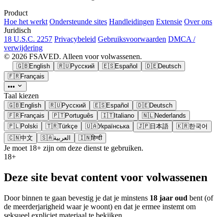
Product
Hoe het werkt
Ondersteunde sites
Handleidingen
Extensie
Over ons
Juridisch
18 U.S.C. 2257
Privacybeleid
Gebruiksvoorwaarden
DMCA /
verwijdering
© 2026 FSAVED. Alleen voor volwassenen.
🇬🇧
English
🇷🇺
Русский
🇪🇸
Español
🇩🇪
Deutsch
🇫🇷
Français
•••
Taal kiezen
🇬🇧
English
🇷🇺
Русский
🇪🇸
Español
🇩🇪
Deutsch
🇫🇷
Français
🇵🇹
Português
🇮🇹
Italiano
🇳🇱
Nederlands
🇵🇱
Polski
🇹🇷
Türkçe
🇺🇦
Українська
🇯🇵
日本語
🇰🇷
한국어
🇨🇳
中文
🇸🇦
العربية
🇮🇳
हिन्दी
Je moet 18+ zijn om deze dienst te gebruiken.
18+
Deze site bevat content voor volwassenen
Door binnen te gaan bevestig je dat je minstens
18 jaar oud
bent (of
de meerderjarigheid waar je woont) en dat je ermee instemt om
seksueel expliciet materiaal te bekijken.