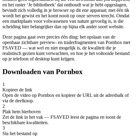
en het raster ‘Je bibliotheek’ dat onthoudt wat je hebt opgeslagen,
bevindt zich volledig in je browser op dit ene apparaat; met één tik
wordt het gewist en het komt nooit op onze servers terecht. Omdat
een marktplaats voor volwassenen van nature gevoelig is, is die
scheiding hier belangrijker dan op bijna elk ander soort website.
Deze pagina gaat over precies één ding: het opslaan van de
openbaar zichtbare preview- en trailerfragmenten van Pornbox met
FSAVED — wat wel en niet mogelijk is, de kwaliteit die je
realistisch gezien kunt verwachten, en hoe je het voltooide bestand
op je telefoon of desktop kunt krijgen.
Downloaden van Pornbox
1
Kopieer de link
Open de video op Pornbox en kopieer de URL uit de adresbalk of
via de deelknop.
2
Plak hem hierboven
Zet de link in het vak — FSAVED leest de pagina en toont de
beschikbare kwaliteiten.
3
Sla het bestand op