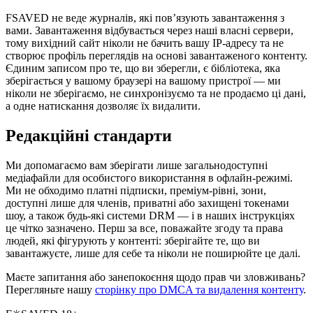
FSAVED не веде журналів, які пов’язують завантаження з
вами. Завантаження відбувається через наші власні сервери,
тому вихідний сайт ніколи не бачить вашу IP-адресу та не
створює профіль переглядів на основі завантаженого контенту.
Єдиним записом про те, що ви зберегли, є бібліотека, яка
зберігається у вашому браузері на вашому пристрої — ми
ніколи не зберігаємо, не синхронізуємо та не продаємо ці дані,
а одне натискання дозволяє їх видалити.
Редакційні стандарти
Ми допомагаємо вам зберігати лише загальнодоступні
медіафайли для особистого використання в офлайн-режимі.
Ми не обходимо платні підписки, преміум-рівні, зони,
доступні лише для членів, приватні або захищені токенами
шоу, а також будь-які системи DRM — і в наших інструкціях
це чітко зазначено. Перш за все, поважайте згоду та права
людей, які фігурують у контенті: зберігайте те, що ви
завантажуєте, лише для себе та ніколи не поширюйте це далі.
Маєте запитання або занепокоєння щодо прав чи зловживань?
Перегляньте нашу
сторінку про DMCA та видалення контенту
.