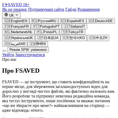
F
✳
SAVED
18+
Як це працює
Підтримувані сайти
Гайди
Розширення
UK
🇬🇧
English
EN
🇷🇺
Русский
RU
🇪🇸
Español
ES
🇩🇪
Deutsch
DE
🇫🇷
Français
FR
🇵🇹
Português
PT
🇮🇹
Italiano
IT
🇳🇱
Nederlands
NL
🇵🇱
Polski
PL
🇹🇷
Türkçe
TR
🇺🇦
Українська
UK
🇯🇵
日本語
JA
🇰🇷
한국어
KO
🇨🇳
中文
ZH
🇸🇦
العربية
AR
🇮🇳
हिन्दी
HI
Режим SFW: увімкнено
Увійти
Зареєструватися
Про нас
Про FSAVED
FSAVED — це інструмент, що ставить конфіденційність на
перше місце, для збереження загальнодоступних відео для
дорослих у вигляді чистих файлів, які фактично належать вам.
Його розробляє та підтримує невелика редакційна команда,
яка тестує інструменти, пише посібники та вважає питання
«що ви збираєте про мене?» найважливішим на сторінці —
адже відповідь: нічого.