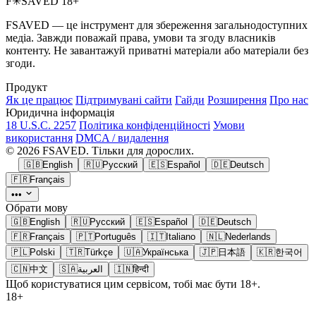
F
✳
SAVED
18+
FSAVED — це інструмент для збереження загальнодоступних
медіа. Завжди поважай права, умови та згоду власників
контенту. Не завантажуй приватні матеріали або матеріали без
згоди.
Продукт
Як це працює
Підтримувані сайти
Гайди
Розширення
Про нас
Юридична інформація
18 U.S.C. 2257
Політика конфіденційності
Умови
використання
DMCA / видалення
© 2026 FSAVED. Тільки для дорослих.
🇬🇧
English
🇷🇺
Русский
🇪🇸
Español
🇩🇪
Deutsch
🇫🇷
Français
•••
Обрати мову
🇬🇧
English
🇷🇺
Русский
🇪🇸
Español
🇩🇪
Deutsch
🇫🇷
Français
🇵🇹
Português
🇮🇹
Italiano
🇳🇱
Nederlands
🇵🇱
Polski
🇹🇷
Türkçe
🇺🇦
Українська
🇯🇵
日本語
🇰🇷
한국어
🇨🇳
中文
🇸🇦
العربية
🇮🇳
हिन्दी
Щоб користуватися цим сервісом, тобі має бути 18+.
18+