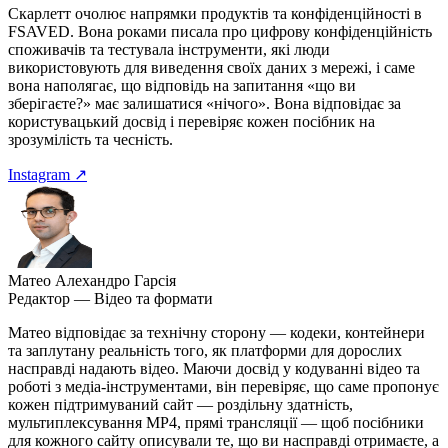
Скарлетт очолює напрямки продуктів та конфіденційності в
FSAVED. Вона роками писала про цифрову конфіденційність
споживачів та тестувала інструменти, які люди
використовують для виведення своїх даних з мережі, і саме
вона наполягає, що відповідь на запитання «що ви
зберігаєте?» має залишатися «нічого». Вона відповідає за
користувацький досвід і перевіряє кожен посібник на
зрозумілість та чесність.
Instagram ↗
Матео Алехандро Гарсія
Редактор — Відео та формати
Матео відповідає за технічну сторону — кодеки, контейнери
та заплутану реальність того, як платформи для дорослих
насправді надають відео. Маючи досвід у кодуванні відео та
роботі з медіа-інструментами, він перевіряє, що саме пропонує
кожен підтримуваний сайт — роздільну здатність,
мультиплексування MP4, прямі трансляції — щоб посібники
для кожного сайту описували те, що ви насправді отримаєте, а