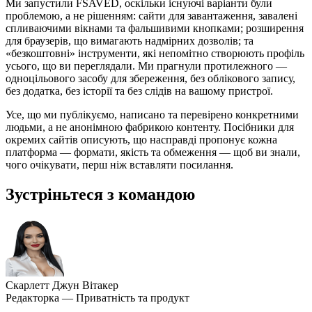
Ми запустили FSAVED, оскільки існуючі варіанти були
проблемою, а не рішенням: сайти для завантаження, завалені
спливаючими вікнами та фальшивими кнопками; розширення
для браузерів, що вимагають надмірних дозволів; та
«безкоштовні» інструменти, які непомітно створюють профіль
усього, що ви переглядали. Ми прагнули протилежного —
одноцільового засобу для збереження, без облікового запису,
без додатка, без історії та без слідів на вашому пристрої.
Усе, що ми публікуємо, написано та перевірено конкретними
людьми, а не анонімною фабрикою контенту. Посібники для
окремих сайтів описують, що насправді пропонує кожна
платформа — формати, якість та обмеження — щоб ви знали,
чого очікувати, перш ніж вставляти посилання.
Зустріньтеся з командою
Скарлетт Джун Вітакер
Редакторка — Приватність та продукт