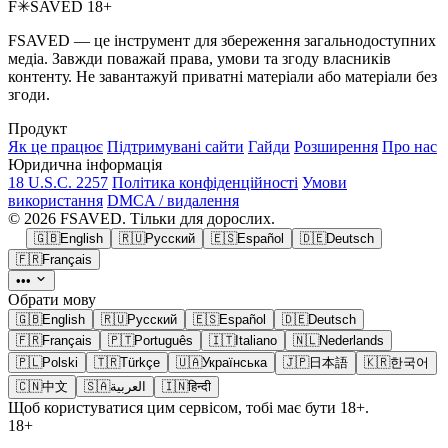
F
✳
SAVED
18+
FSAVED — це інструмент для збереження загальнодоступних
медіа. Завжди поважай права, умови та згоду власників
контенту. Не завантажуй приватні матеріали або матеріали без
згоди.
Продукт
Як це працює
Підтримувані сайти
Гайди
Розширення
Про нас
Юридична інформація
18 U.S.C. 2257
Політика конфіденційності
Умови
використання
DMCA / видалення
© 2026 FSAVED. Тільки для дорослих.
🇬🇧
English
🇷🇺
Русский
🇪🇸
Español
🇩🇪
Deutsch
🇫🇷
Français
•••
Обрати мову
🇬🇧
English
🇷🇺
Русский
🇪🇸
Español
🇩🇪
Deutsch
🇫🇷
Français
🇵🇹
Português
🇮🇹
Italiano
🇳🇱
Nederlands
🇵🇱
Polski
🇹🇷
Türkçe
🇺🇦
Українська
🇯🇵
日本語
🇰🇷
한국어
🇨🇳
中文
🇸🇦
العربية
🇮🇳
हिन्दी
Щоб користуватися цим сервісом, тобі має бути 18+.
18+