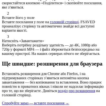
скористайтеся кнопкою «Поділитися» і скопіюйте посилання,
яке з’явиться.
2
Вставте його у поле
Вставте посилання у поле на
головній сторінці
. FSAVED
проаналізує сторінку та автоматично знайде всі доступні
варіанти якості.
3
Натисніть «Завантажити»
Виберіть потрібну роздільну здатність — до 4K, 1080p або
720p у форматі MP4 — і файл збережеться безпосередньо на
вашому пристрої. На наших серверах нічого не зберігається.
Ще швидше: розширення для браузера
Встановіть розширення для Chrome або Firefox, і на
підтримуваних сторінках з’явиться непомітна кнопка
завантаження — без копіювання та вставлення. Воно працює
повністю в приватних вікнах і ніколи не надсилає інформацію
про те, що ви зберігаєте. Дивіться
розділ
про розширення
на
головній сторінці.
Спробуйте зараз — вставте посилання →