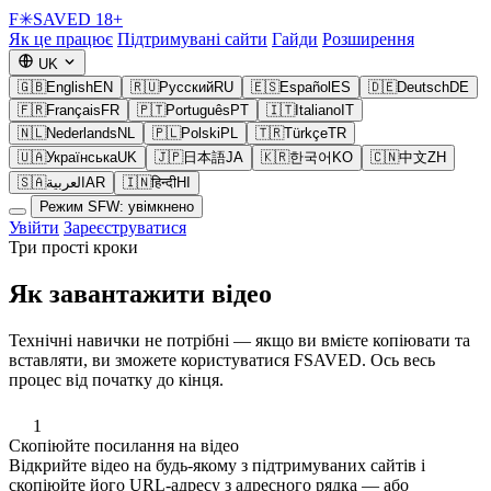
F
✳
SAVED
18+
Як це працює
Підтримувані сайти
Гайди
Розширення
UK
🇬🇧
English
EN
🇷🇺
Русский
RU
🇪🇸
Español
ES
🇩🇪
Deutsch
DE
🇫🇷
Français
FR
🇵🇹
Português
PT
🇮🇹
Italiano
IT
🇳🇱
Nederlands
NL
🇵🇱
Polski
PL
🇹🇷
Türkçe
TR
🇺🇦
Українська
UK
🇯🇵
日本語
JA
🇰🇷
한국어
KO
🇨🇳
中文
ZH
🇸🇦
العربية
AR
🇮🇳
हिन्दी
HI
Режим SFW: увімкнено
Увійти
Зареєструватися
Три прості кроки
Як завантажити відео
Технічні навички не потрібні — якщо ви вмієте копіювати та
вставляти, ви зможете користуватися FSAVED. Ось весь
процес від початку до кінця.
1
Скопіюйте посилання на відео
Відкрийте відео на будь-якому з підтримуваних сайтів і
скопіюйте його URL-адресу з адресного рядка — або