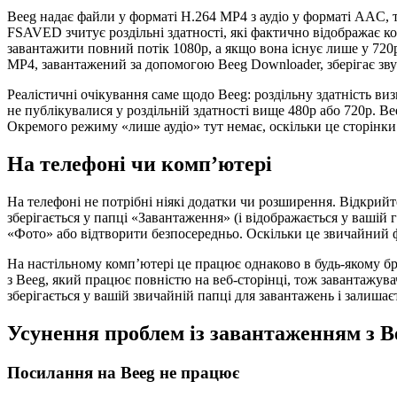
Beeg надає файли у форматі H.264 MP4 з аудіо у форматі AAC, т
FSAVED зчитує роздільні здатності, які фактично відображає ко
завантажити повний потік 1080p, а якщо вона існує лише у 720
MP4, завантажений за допомогою Beeg Downloader, зберігає звук
Реалістичні очікування саме щодо Beeg: роздільну здатність виз
не публікувалися у роздільній здатності вище 480p або 720p. Be
Окремого режиму «лише аудіо» тут немає, оскільки це сторінки 
На телефоні чи комп’ютері
На телефоні не потрібні ніякі додатки чи розширення. Відкрийт
зберігається у папці «Завантаження» (і відображається у вашій г
«Фото» або відтворити безпосередньо. Оскільки це звичайний 
На настільному комп’ютері це працює однаково в будь-якому бра
з Beeg, який працює повністю на веб-сторінці, тож завантажувач
зберігається у вашій звичайній папці для завантажень і залиша
Усунення проблем із завантаженням з B
Посилання на Beeg не працює