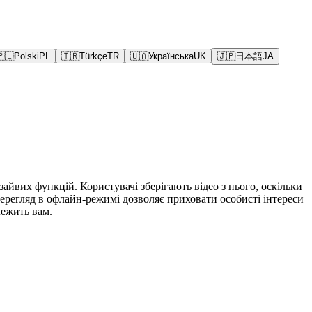
🇵🇱
Polski
PL
🇹🇷
Türkçe
TR
🇺🇦
Українська
UK
🇯🇵
日本語
JA
йвих функцій. Користувачі зберігають відео з нього, оскільки
перегляд в офлайн-режимі дозволяє приховати особисті інтереси
лежить вам.