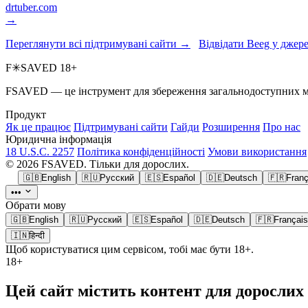
drtuber.com
→
Переглянути всі підтримувані сайти →
Відвідати Beeg у джер
F
✳
SAVED
18+
FSAVED — це інструмент для збереження загальнодоступних меді
Продукт
Як це працює
Підтримувані сайти
Гайди
Розширення
Про нас
Юридична інформація
18 U.S.C. 2257
Політика конфіденційності
Умови використання
© 2026 FSAVED. Тільки для дорослих.
🇬🇧
English
🇷🇺
Русский
🇪🇸
Español
🇩🇪
Deutsch
🇫🇷
Franç
•••
Обрати мову
🇬🇧
English
🇷🇺
Русский
🇪🇸
Español
🇩🇪
Deutsch
🇫🇷
Français
🇮🇳
हिन्दी
Щоб користуватися цим сервісом, тобі має бути 18+.
18+
Цей сайт містить контент для дорослих