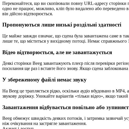
Переконайтеся, що ви скопіювали повну URL-адресу сторінки пер
одно не працює, можливо, кліп було видалено або переведено в
він дійсно відтворюється.
Пропонуються лише низькі роздільні здатності
Це майже завжди означає, що сцена була завантажена саме в такі
лише те, що міститься у вихідному потоці. Немає справжнього 1
Відео відтворюється, але не завантажується
Деякі сторінки Beeg завантажують плеєр після перевірки регіон
посилання ще раз і вставте його знову. Якщо сцена заблокована
У збереженому файлі немає звуку
На Beeg це трапляється рідко, оскільки аудіо вбудовано в MP4, 
звукову доріжку. Уникайте варіантів «тільки відео», якщо такий
Завантаження відбувається повільно або зупиняєт
Beeg обмежує швидкість деяких потоків, і затримка зазвичай ус
ніж очікування на застрягле завантаження.
Акаунт і доступ