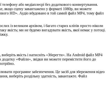
ї телефону або медіаплеєрі без додаткового конвертування.
тже, якщо сцену завантажено у форматі 1080p, ви можете
шивого HD». Аудіо вбудовано в той самий файл MP4, тому файл
ослих із великим архівом, і багато старих кліпів просто ніколи
у якість; ми не будемо вигадувати якість, якої немає у потоці.
іжку.
 виберіть якість і натисніть «Зберегти». На Android файл MP4
го в додатку «Файли», звідки ви можете перемістити його до
потрібно.
влювати програмне забезпечення. Це засіб для збереження відео
ння, виберіть роздільну здатність, завантажте. Файл