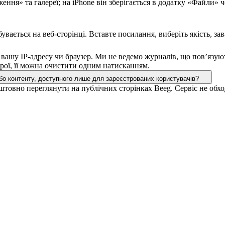
ння» та галереї; на iPhone він зберігається в додатку «Файли» ч
увається на веб-сторінці. Вставте посилання, виберіть якість, 
е вашу IP-адресу чи браузер. Ми не ведемо журналів, що пов’язую
рої, її можна очистити одним натисканням.
бо контенту, доступного лише для зареєстрованих користувачів?
овно переглянути на публічних сторінках Beeg. Сервіс не обход