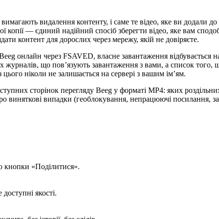
вимагають видалення контенту, і саме те відео, яке ви додали до
ої копії — єдиний надійний спосіб зберегти відео, яке вам сподо
лядати контент для дорослих через мережу, якій не довіряєте.
з Beeg онлайн через FSAVED, власне завантаження відбувається н
х журналів, що пов’язують завантаження з вами, а список того, щ
 цього ніколи не залишається на сервері з вашим ім’ям.
тупних сторінок перегляду Beeg у форматі MP4: яких роздільних 
ро виняткові випадки (геоблокування, непрацюючі посилання, за
бо кнопки «Поділитися».
доступні якості.