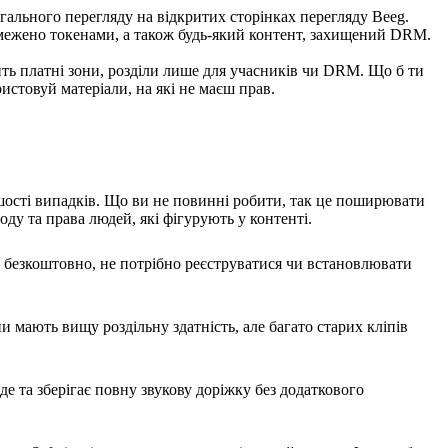
гального перегляду на відкритих сторінках перегляду Beeg.
обмежено токенами, а також будь-який контент, захищений DRM.
ить платні зони, розділи лише для учасників чи DRM. Що б ти
стовуй матеріали, на які не маєш прав.
шості випадків. Що ви не повинні робити, так це поширювати
ду та права людей, які фігурують у контенті.
Це безкоштовно, не потрібно реєструватися чи встановлювати
 мають вищу роздільну здатність, але багато старих кліпів
е та зберігає повну звукову доріжку без додаткового