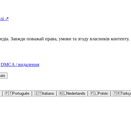
елі ↗
а. Завжди поважай права, умови та згоду власників контенту. Н
DMCA / видалення
ais
🇵🇹
Português
🇮🇹
Italiano
🇳🇱
Nederlands
🇵🇱
Polski
🇹🇷
Türkç