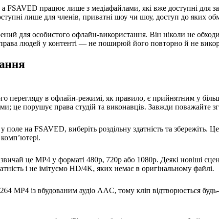
 а FSAVED працює лише з медіафайлами, які вже доступні для за
доступні лише для членів, приватні шоу чи шоу, доступ до яких 
орений для особистого офлайн-використання. Він ніколи не обход
 права людей у контенті — не поширюй його повторно й не викори
тання
го перегляду в офлайн-режимі, як правило, є прийнятним у біль
ми; це порушує права студій та виконавців. Завжди поважайте зго
 у поле на FSAVED, виберіть роздільну здатність та збережіть. 
 комп’ютері.
вичай це MP4 у форматі 480p, 720p або 1080p. Деякі новіші сцени
тність і не імітуємо HD/4K, яких немає в оригінальному файлі.
64 MP4 із вбудованим аудіо AAC, тому кліп відтворюється будь-д