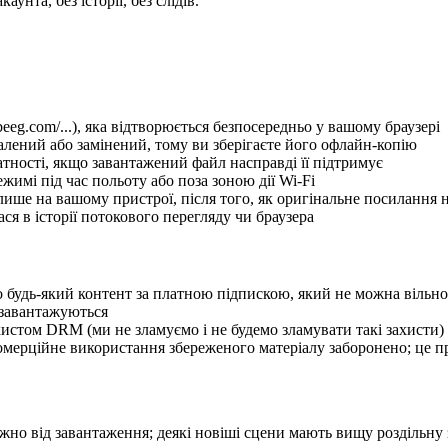
унта, без історії, без слідів.
eeg.com/...), яка відтворюється безпосередньо у вашому браузері
алений або замінений, тому ви зберігаєте його офлайн-копію
атності, якщо завантажений файл насправді її підтримує
жимі під час польоту або поза зоною дії Wi-Fi
лише на вашому пристрої, після того, як оригінальне посилання
ся в історії потокового перегляду чи браузера
 будь-який контент за платною підпискою, який не можна вільно
 завантажуються
хистом DRM (ми не зламуємо і не будемо зламувати такі захисти)
мерційне використання збереженого матеріалу заборонено; це 
лежно від завантаження; деякі новіші сцени мають вищу роздільну