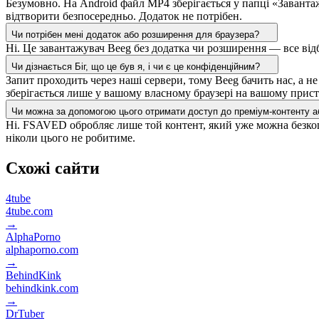
Безумовно. На Android файл MP4 зберігається у папці «Завантаже
відтворити безпосередньо. Додаток не потрібен.
Чи потрібен мені додаток або розширення для браузера?
Ні. Це завантажувач Beeg без додатка чи розширення — все відб
Чи дізнається Біг, що це був я, і чи є це конфіденційним?
Запит проходить через наші сервери, тому Beeg бачить нас, а н
зберігається лише у вашому власному браузері на вашому прист
Чи можна за допомогою цього отримати доступ до преміум-контенту а
Ні. FSAVED обробляє лише той контент, який уже можна безкошт
ніколи цього не робитиме.
Схожі сайти
4tube
4tube.com
→
AlphaPorno
alphaporno.com
→
BehindKink
behindkink.com
→
DrTuber