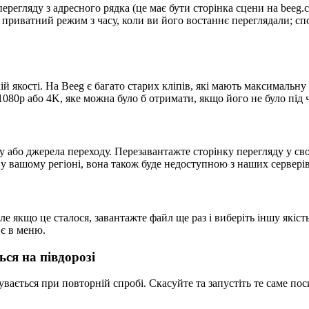
егляду з адресного рядка (це має бути сторінка сцени на beeg.co
 приватний режим з часу, коли ви його востаннє переглядали; спо
й якості. На Beeg є багато старих кліпів, які мають максимальну
080p або 4K, яке можна було б отримати, якщо його не було під 
у або джерела переходу. Перезавантажте сторінку перегляду у сво
 у вашому регіоні, вона також буде недоступною з наших серверів
але якщо це сталося, завантажте файл ще раз і виберіть іншу якіс
 є в меню.
ься на півдорозі
увається при повторній спробі. Скасуйте та запустіть те саме по