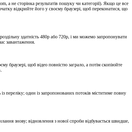
m, а не сторінка результатів пошуку чи категорії). Якщо це все
чатку відкрийте його у своєму браузері, щоб переконатися, що
 роздільну здатність 480p або 720p, і ми можемо запропонувати
час завантаження.
єму браузері, щоб відео повністю заграло, а потім скопіюйте
.
ть із переліку; один із запропонованих потоків міститиме повну
силання знову; відновлення з нової спроби відбувається швидше,