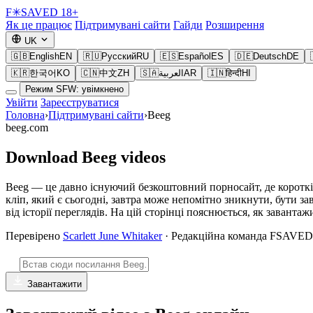
F
✳
SAVED
18+
Як це працює
Підтримувані сайти
Гайди
Розширення
UK
🇬🇧
English
EN
🇷🇺
Русский
RU
🇪🇸
Español
ES
🇩🇪
Deutsch
DE
🇰🇷
한국어
KO
🇨🇳
中文
ZH
🇸🇦
العربية
AR
🇮🇳
हिन्दी
HI
Режим SFW: увімкнено
Увійти
Зареєструватися
Головна
›
Підтримувані сайти
›
Beeg
beeg.com
Download Beeg videos
Beeg — це давно існуючий безкоштовний порносайт, де короткі 
кліп, який є сьогодні, завтра може непомітно зникнути, бути з
від історії переглядів. На цій сторінці пояснюється, як завант
Перевірено
Scarlett June Whitaker
· Редакційна команда FSAVED
Завантажити