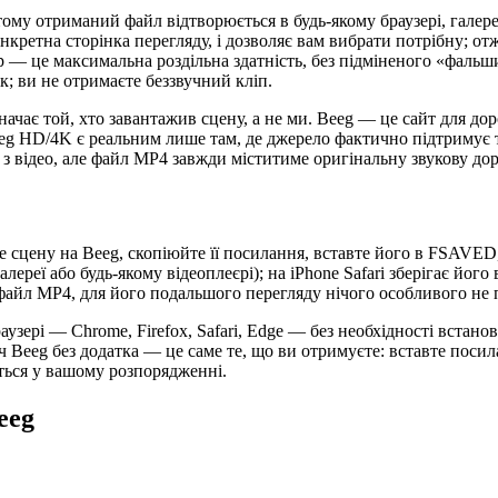
ому отриманий файл відтворюється в будь-якому браузері, галере
нкретна сторінка перегляду, і дозволяє вам вибрати потрібну; о
p — це максимальна роздільна здатність, без підміненого «фаль
; ви не отримаєте беззвучний кліп.
начає той, хто завантажив сцену, а не ми. Beeg — це сайт для дор
eg HD/4K є реальним лише там, де джерело фактично підтримує так
з відео, але файл MP4 завжди міститиме оригінальну звукову дор
е сцену на Beeg, скопіюйте її посилання, вставте його в FSAVED,
алереї або будь-якому відеоплеєрі); на iPhone Safari зберігає йо
файл MP4, для його подальшого перегляду нічого особливого не 
узері — Chrome, Firefox, Safari, Edge — без необхідності встано
 Beeg без додатка — це саме те, що ви отримуєте: вставте посила
ється у вашому розпорядженні.
eeg