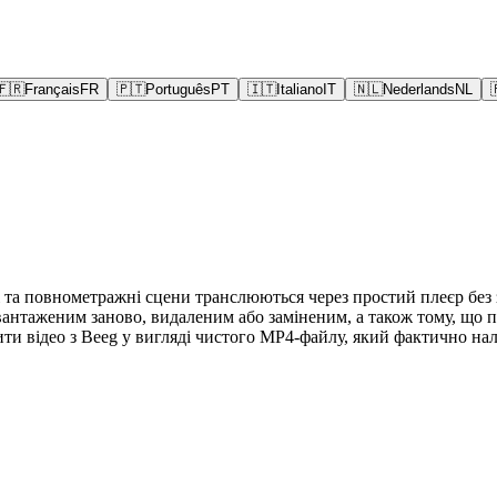
🇫🇷
Français
FR
🇵🇹
Português
PT
🇮🇹
Italiano
IT
🇳🇱
Nederlands
NL
та повнометражні сцени транслюються через простий плеєр без за
авантаженим заново, видаленим або заміненим, а також тому, що 
ажити відео з Beeg у вигляді чистого MP4-файлу, який фактично на