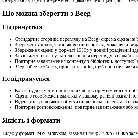
Обери якість, і файл збережеться прямо на твій пристрій — без ака
Що можна зберегти з Beeg
Підтримується
Стандартна сторінка перегляду на Beeg (окрема сцена на b
Збереження кліпу, який, як ви побоюєтеся, може бути вид
Збереження сцени у форматі 1080p у повній роздільній зд
Завантаження кліпу на телефон для перегляду в офлайн-ре
Повторне завантаження контенту з бібліотеки, доступної 
Зберігайте особисту, приватну копію, щоб вона не з’являла
Не підтримується
Контент, доступний лише для членів, преміум-контент або
Сцени з геообмеженнями, які у вашому регіоні взагалі не
Відео, доступ до якого обмежено логіном, токеном або за
Повторне розповсюдження, повторне завантаження або ко
Якість і формати
Відео у форматі MP4 зі звуком, зазвичай 480p / 720p / 1080p за