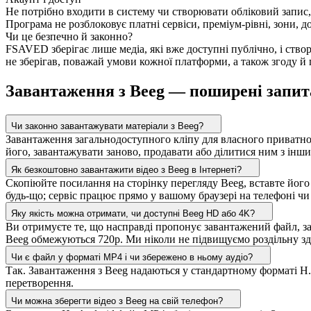
Не потрібно входити в систему чи створювати обліковий запис,
Програма не розблоковує платні сервіси, преміум-рівні, зони, 
Чи це безпечно й законно?
FSAVED зберігає лише медіа, які вже доступні публічно, і ств
не зберігав, поважай умови кожної платформи, а також згоду й
Завантаження з Beeg — поширені запи
Чи законно завантажувати матеріали з Beeg?
Завантаження загальнодоступного кліпу для власного приватно
його, завантажувати заново, продавати або ділитися ним з інши
Як безкоштовно завантажити відео з Beeg в Інтернеті?
Скопіюйте посилання на сторінку перегляду Beeg, вставте його
будь-що; сервіс працює прямо у вашому браузері на телефоні чи
Яку якість можна отримати, чи доступні Beeg HD або 4K?
Ви отримуєте те, що насправді пропонує завантажений файл, заз
Beeg обмежуються 720p. Ми ніколи не підвищуємо роздільну зда
Чи є файл у форматі MP4 і чи збережено в ньому аудіо?
Так. Завантаження з Beeg надаються у стандартному форматі H.2
перетворення.
Чи можна зберегти відео з Beeg на свій телефон?