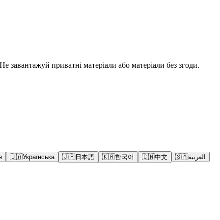
е завантажуй приватні матеріали або матеріали без згоди.
e
🇺🇦
Українська
🇯🇵
日本語
🇰🇷
한국어
🇨🇳
中文
🇸🇦
العربية