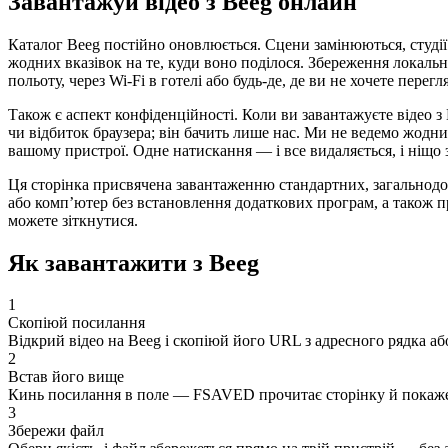
Завантажуй відео з Beeg онлайн
Каталог Beeg постійно оновлюється. Сцени замінюються, студії 
жодних вказівок на те, куди воно поділося. Збереження локальн
польоту, через Wi-Fi в готелі або будь-де, де ви не хочете перег
Також є аспект конфіденційності. Коли ви завантажуєте відео 
чи відбиток браузера; він бачить лише нас. Ми не ведемо жодни
вашому пристрої. Одне натискання — і все видаляється, і ніщо з
Ця сторінка присвячена завантаженню стандартних, загальнодос
або комп’ютер без встановлення додаткових програм, а також п
можете зіткнутися.
Як завантажити з Beeg
1
Скопіюй посилання
Відкрий відео на Beeg і скопіюй його URL з адресного рядка а
2
Встав його вище
Кинь посилання в поле — FSAVED прочитає сторінку й покаже 
3
Збережи файл