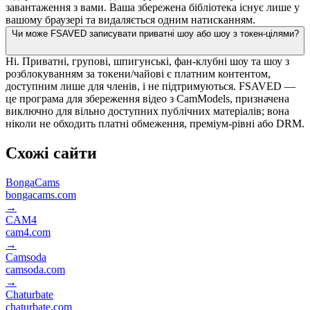
завантаження з вами. Ваша збережена бібліотека існує лише у
вашому браузері та видаляється одним натисканням.
Чи може FSAVED записувати приватні шоу або шоу з токен-цілями?
Ні. Приватні, групові, шпигунські, фан-клубні шоу та шоу з
розблокуванням за токени/чайові є платним контентом,
доступним лише для членів, і не підтримуються. FSAVED —
це програма для збереження відео з CamModels, призначена
виключно для вільно доступних публічних матеріалів; вона
ніколи не обходить платні обмеження, преміум-рівні або DRM.
Схожі сайти
BongaCams
bongacams.com
→
CAM4
cam4.com
→
Camsoda
camsoda.com
→
Chaturbate
chaturbate.com