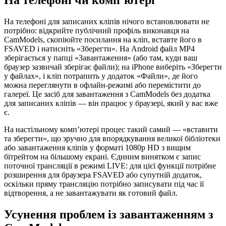
На телефоні чи комп’ютері
На телефоні для записаних кліпів нічого встановлювати не
потрібно: відкрийте публічний профіль виконавця на
CamModels, скопіюйте посилання на кліп, вставте його в
FSAVED і натисніть «Зберегти». На Android файл MP4
зберігається у папці «Завантаження» (або там, куди ваш
браузер зазвичай зберігає файли); на iPhone виберіть «Зберегти
у файлах», і кліп потрапить у додаток «Файли», де його
можна переглянути в офлайн-режимі або перемістити до
галереї. Це засіб для завантаження з CamModels без додатка
для записаних кліпів — він працює у браузері, який у вас вже
є.
На настільному комп’ютері процес такий самий — «вставити
та зберегти», що зручно для впорядкування великої бібліотеки
або завантаження кліпів у форматі 1080p HD з вищим
бітрейтом на більшому екрані. Єдиним винятком є запис
поточної трансляції в режимі LIVE: для цієї функції потрібне
розширення для браузера FSAVED або супутній додаток,
оскільки пряму трансляцію потрібно записувати під час її
відтворення, а не завантажувати як готовий файл.
Усунення проблем із завантаженням з