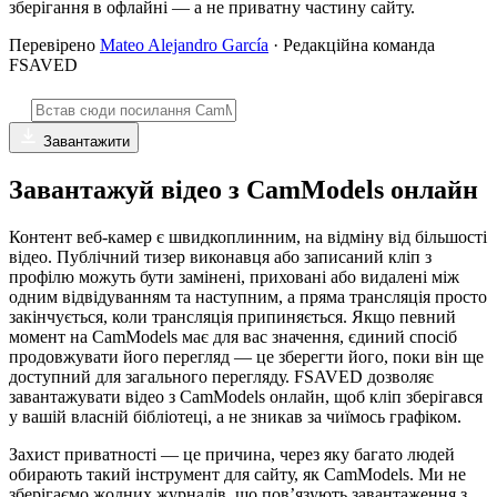
зберігання в офлайні — а не приватну частину сайту.
Перевірено
Mateo Alejandro García
· Редакційна команда
FSAVED
Завантажити
Завантажуй відео з CamModels онлайн
Контент веб-камер є швидкоплинним, на відміну від більшості
відео. Публічний тизер виконавця або записаний кліп з
профілю можуть бути замінені, приховані або видалені між
одним відвідуванням та наступним, а пряма трансляція просто
закінчується, коли трансляція припиняється. Якщо певний
момент на CamModels має для вас значення, єдиний спосіб
продовжувати його перегляд — це зберегти його, поки він ще
доступний для загального перегляду. FSAVED дозволяє
завантажувати відео з CamModels онлайн, щоб кліп зберігався
у вашій власній бібліотеці, а не зникав за чиїмось графіком.
Захист приватності — це причина, через яку багато людей
обирають такий інструмент для сайту, як CamModels. Ми не
зберігаємо жодних журналів, що пов’язують завантаження з