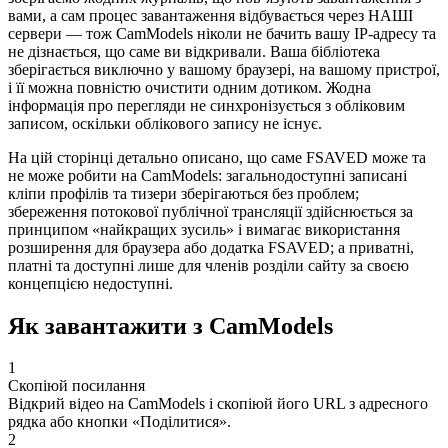
вами, а сам процес завантаження відбувається через НАШІ
сервери — тож CamModels ніколи не бачить вашу IP-адресу та
не дізнається, що саме ви відкривали. Ваша бібліотека
зберігається виключно у вашому браузері, на вашому пристрої,
і її можна повністю очистити одним дотиком. Жодна
інформація про перегляди не синхронізується з обліковим
записом, оскільки облікового запису не існує.
На цій сторінці детально описано, що саме FSAVED може та
не може робити на CamModels: загальнодоступні записані
кліпи профілів та тизери зберігаються без проблем;
збереження потокової публічної трансляції здійснюється за
принципом «найкращих зусиль» і вимагає використання
розширення для браузера або додатка FSAVED; а приватні,
платні та доступні лише для членів розділи сайту за своєю
концепцією недоступні.
Як завантажити з CamModels
1
Скопіюй посилання
Відкрий відео на CamModels і скопіюй його URL з адресного
рядка або кнопки «Поділитися».
2