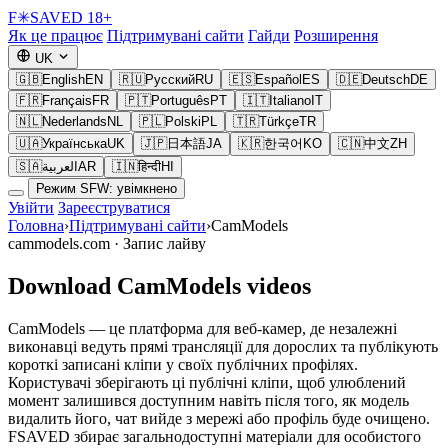
F
✳
SAVED
18+
Як це працює
Підтримувані сайти
Гайди
Розширення
UK
🇬🇧
English
EN
🇷🇺
Русский
RU
🇪🇸
Español
ES
🇩🇪
Deutsch
DE
🇫🇷
Français
FR
🇵🇹
Português
PT
🇮🇹
Italiano
IT
🇳🇱
Nederlands
NL
🇵🇱
Polski
PL
🇹🇷
Türkçe
TR
🇺🇦
Українська
UK
🇯🇵
日本語
JA
🇰🇷
한국어
KO
🇨🇳
中文
ZH
🇸🇦
العربية
AR
🇮🇳
हिन्दी
HI
Режим SFW: увімкнено
Увійти
Зареєструватися
Головна
›
Підтримувані сайти
›
CamModels
cammodels.com ·
Запис лайву
Download CamModels videos
CamModels — це платформа для веб-камер, де незалежні
виконавці ведуть прямі трансляції для дорослих та публікують
короткі записані кліпи у своїх публічних профілях.
Користувачі зберігають ці публічні кліпи, щоб улюблений
момент залишився доступним навіть після того, як модель
видалить його, чат вийде з мережі або профіль буде очищено.
FSAVED збирає загальнодоступні матеріали для особистого