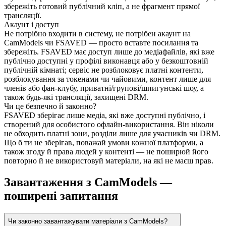
збережіть готовий публічний кліп, а не фрагмент прямої
трансляції.
Акаунт і доступ
Не потрібно входити в систему, не потрібен акаунт на
CamModels чи FSAVED — просто вставте посилання та
збережіть. FSAVED має доступ лише до медіафайлів, які вже
публічно доступні у профілі виконавця або у безкоштовній
публічній кімнаті; сервіс не розблоковує платні контенти,
розблокування за токенами чи чайовими, контент лише для
членів або фан-клубу, приватні/групові/шпигунські шоу, а
також будь-які трансляції, захищені DRM.
Чи це безпечно й законно?
FSAVED зберігає лише медіа, які вже доступні публічно, і
створений для особистого офлайн-використання. Він ніколи
не обходить платні зони, розділи лише для учасників чи DRM.
Що б ти не зберігав, поважай умови кожної платформи, а
також згоду й права людей у контенті — не поширюй його
повторно й не використовуй матеріали, на які не маєш прав.
Завантаження з CamModels —
поширені запитання
Чи законно завантажувати матеріали з CamModels?