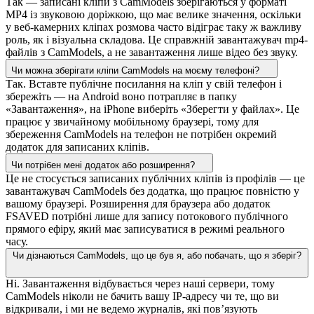
Так — записані кліпи з CamModels зберігаються у форматі
MP4 із звуковою доріжкою, що має велике значення, оскільки
у веб-камерних кліпах розмова часто відіграє таку ж важливу
роль, як і візуальна складова. Це справжній завантажувач mp4-
файлів з CamModels, а не завантаження лише відео без звуку.
Чи можна зберігати кліпи CamModels на моєму телефоні?
Так. Вставте публічне посилання на кліп у свій телефон і
збережіть — на Android воно потрапляє в папку
«Завантаження», на iPhone виберіть «Зберегти у файлах». Це
працює у звичайному мобільному браузері, тому для
збереження CamModels на телефон не потрібен окремий
додаток для записаних кліпів.
Чи потрібен мені додаток або розширення?
Це не стосується записаних публічних кліпів із профілів — це
завантажувач CamModels без додатка, що працює повністю у
вашому браузері. Розширення для браузера або додаток
FSAVED потрібні лише для запису потокового публічного
прямого ефіру, який має записуватися в режимі реального
часу.
Чи дізнаються CamModels, що це був я, або побачать, що я зберіг?
Ні. Завантаження відбувається через наші сервери, тому
CamModels ніколи не бачить вашу IP-адресу чи те, що ви
відкривали, і ми не ведемо журналів, які пов’язують