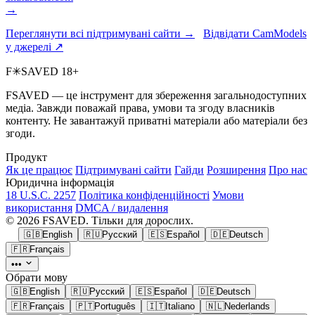
→
Переглянути всі підтримувані сайти →
Відвідати CamModels
у джерелі ↗
F
✳
SAVED
18+
FSAVED — це інструмент для збереження загальнодоступних
медіа. Завжди поважай права, умови та згоду власників
контенту. Не завантажуй приватні матеріали або матеріали без
згоди.
Продукт
Як це працює
Підтримувані сайти
Гайди
Розширення
Про нас
Юридична інформація
18 U.S.C. 2257
Політика конфіденційності
Умови
використання
DMCA / видалення
© 2026 FSAVED. Тільки для дорослих.
🇬🇧
English
🇷🇺
Русский
🇪🇸
Español
🇩🇪
Deutsch
🇫🇷
Français
•••
Обрати мову
🇬🇧
English
🇷🇺
Русский
🇪🇸
Español
🇩🇪
Deutsch
🇫🇷
Français
🇵🇹
Português
🇮🇹
Italiano
🇳🇱
Nederlands