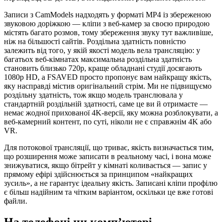
Записи з CamModels надходять у форматі MP4 із збереженою
звуковою доріжкою — кліпи з веб-камер за своєю природою
містять багато розмов, тому збереження звуку тут важливіше,
ніж на більшості сайтів. Роздільна здатність повністю
залежить від того, у якій якості модель вела трансляцію: у
багатьох веб-кімнатах максимальна роздільна здатність
становить близько 720p, краще обладнані студії досягають
1080p HD, а FSAVED просто пропонує вам найкращу якість,
яку насправді містив оригінальний стрім. Ми не підвищуємо
роздільну здатність, тож якщо модель транслювала у
стандартній роздільній здатності, саме це ви й отримаєте —
немає жодної прихованої 4K-версії, яку можна розблокувати, а
веб-камерний контент, по суті, ніколи не є справжнім 4K або
VR.
Для потокової трансляції, що триває, якість визначається тим,
що розширення може записати в реальному часі, і вона може
знижуватися, якщо бітрейт у кімнаті коливається — запис у
прямому ефірі здійснюється за принципом «найкращих
зусиль», а не гарантує ідеальну якість. Записані кліпи профілю
є більш надійним та чітким варіантом, оскільки це вже готові
файли.