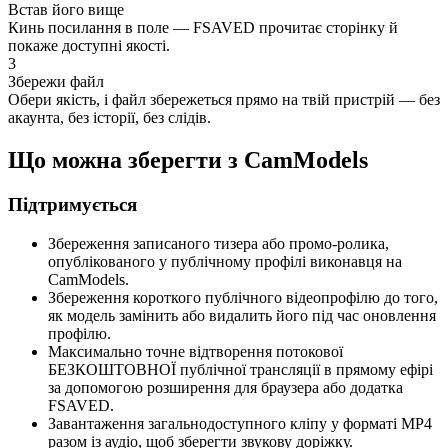
Встав його вище
Кинь посилання в поле — FSAVED прочитає сторінку й
покаже доступні якості.
3
Збережи файл
Обери якість, і файл збережеться прямо на твій пристрій — без
акаунта, без історії, без слідів.
Що можна зберегти з CamModels
Підтримується
Збереження записаного тизера або промо-ролика,
опублікованого у публічному профілі виконавця на
CamModels.
Збереження короткого публічного відеопрофілю до того,
як модель замінить або видалить його під час оновлення
профілю.
Максимально точне відтворення потокової
БЕЗКОШТОВНОЇ публічної трансляції в прямому ефірі
за допомогою розширення для браузера або додатка
FSAVED.
Завантаження загальнодоступного кліпу у форматі MP4
разом із аудіо, щоб зберегти звукову доріжку.