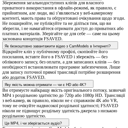
Збереження загальнодоступних кліпів для власного
приватного використання в офлайн-режимі, як правило, є
прийнятним, але люди, які з’являються у веб-камерному
контенті, мають права та обґрунтовані очікування щодо згоди.
Не поширюйте, не публікуйте та не діліться тим, що ви
зберегли, і не намагайтеся отримати доступ до приватних або
платних матеріалів. Зберігайте це для себе — саме на цьому
заснована концепція FSAVED.
Як безкоштовно завантажити відео з CamModels в Інтернеті?
Відкрийте кліп у публічному профілі, скопіюйте його
посилання, вставте його в FSAVED і збережіть — без
облікового запису, без оплати, а для записаних кліпів — без
необхідності встановлювати програмне забезпечення. Лише
для запису поточної прямої трансляції потрібне розширення
або додаток FSAVED.
Яку якість можна отримати — чи є HD або 4K?
Ви отримуєте найкращу якість оригінального потоку, зазвичай
MP4 з роздільною здатністю до 720p або 1080p HD. Трансляції
з веб-камер, як правило, ніколи не є справжнім 4K або VR,
тому не очікуйте надвисокої роздільної здатності; FSAVED
ніколи не підвищує роздільну здатність джерела з низькою
роздільною здатністю.
Це MP4, і чи зберігається аудіо?