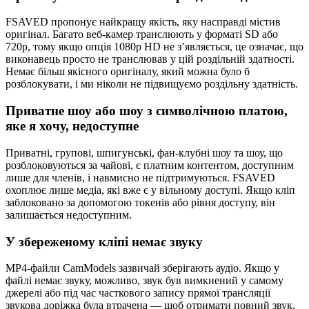
FSAVED пропонує найкращу якість, яку насправді містив
оригінал. Багато веб-камер транслюють у форматі SD або
720p, тому якщо опція 1080p HD не з’являється, це означає, що
виконавець просто не транслював у цій роздільній здатності.
Немає більш якісного оригіналу, який можна було б
розблокувати, і ми ніколи не підвищуємо роздільну здатність.
Приватне шоу або шоу з символічною платою,
яке я хочу, недоступне
Приватні, групові, шпигунські, фан-клубні шоу та шоу, що
розблоковуються за чайові, є платним контентом, доступним
лише для членів, і навмисно не підтримуються. FSAVED
охоплює лише медіа, які вже є у вільному доступі. Якщо кліп
заблоковано за допомогою токенів або рівня доступу, він
залишається недоступним.
У збереженому кліпі немає звуку
MP4-файли CamModels зазвичай зберігають аудіо. Якщо у
файлі немає звуку, можливо, звук був вимкнений у самому
джерелі або під час часткового запису прямої трансляції
звукова доріжка була втрачена — щоб отримати повний звук,