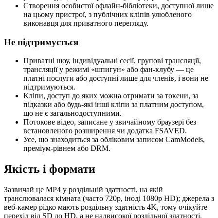
Створення особистої офлайн-бібліотеки, доступної лише
на цьому пристрої, з публічних кліпів улюбленого
виконавця для приватного перегляду.
Не підтримується
Приватні шоу, індивідуальні сесії, групові трансляції,
трансляції у режимі «шпигун» або фан-клубу — це
платні послуги або доступні лише для членів, і вони не
підтримуються.
Кліпи, доступ до яких можна отримати за токени, за
підказки або будь-які інші кліпи за платним доступом,
що не є загальнодоступними.
Потокове відео, записане у звичайному браузері без
встановленого розширення чи додатка FSAVED.
Усе, що знаходиться за обліковим записом CamModels,
преміум-рівнем або DRM.
Якість і формати
Зазвичай це MP4 у роздільній здатності, на якій
транслювалася кімната (часто 720p, іноді 1080p HD); джерела з
веб-камер рідко мають роздільну здатність 4K, тому очікуйте
перехід від SD до HD, а не надвисокої роздільної здатності.