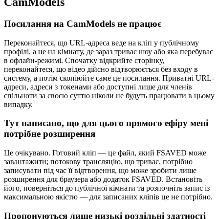
CamModels
Посилання на CamModels не працює
Переконайтеся, що URL-адреса веде на кліп у публічному
профілі, а не на кімнату, де зараз триває шоу або яка перебуває
в офлайн-режимі. Спочатку відкрийте сторінку,
переконайтеся, що відео дійсно відтворюється без входу в
систему, а потім скопіюйте саме це посилання. Приватні URL-
адреси, адреси з токенами або доступні лише для членів
спільноти за своєю суттю ніколи не будуть працювати в цьому
випадку.
Тут написано, що для цього прямого ефіру мені
потрібне розширення
Це очікувано. Готовий кліп — це файл, який FSAVED може
завантажити; потокову трансляцію, що триває, потрібно
записувати під час її відтворення, що може зробити лише
розширення для браузера або додаток FSAVED. Встановіть
його, поверніться до публічної кімнати та розпочніть запис із
максимальною якістю — для записаних кліпів це не потрібно.
Пропонуються лише низькі роздільні здатності