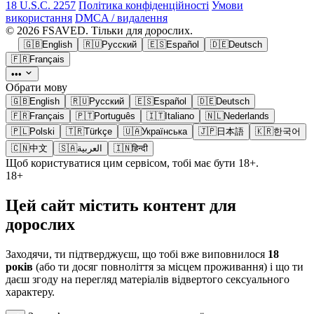
18 U.S.C. 2257
Політика конфіденційності
Умови
використання
DMCA / видалення
© 2026 FSAVED. Тільки для дорослих.
🇬🇧
English
🇷🇺
Русский
🇪🇸
Español
🇩🇪
Deutsch
🇫🇷
Français
•••
Обрати мову
🇬🇧
English
🇷🇺
Русский
🇪🇸
Español
🇩🇪
Deutsch
🇫🇷
Français
🇵🇹
Português
🇮🇹
Italiano
🇳🇱
Nederlands
🇵🇱
Polski
🇹🇷
Türkçe
🇺🇦
Українська
🇯🇵
日本語
🇰🇷
한국어
🇨🇳
中文
🇸🇦
العربية
🇮🇳
हिन्दी
Щоб користуватися цим сервісом, тобі має бути 18+.
18+
Цей сайт містить контент для
дорослих
Заходячи, ти підтверджуєш, що тобі вже виповнилося
18
років
(або ти досяг повноліття за місцем проживання) і що ти
даєш згоду на перегляд матеріалів відвертого сексуального
характеру.