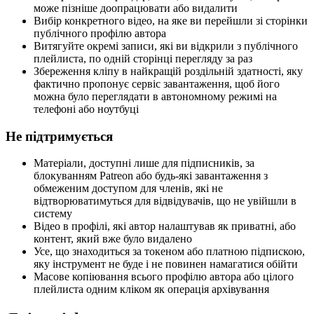
може пізніше доопрацювати або видалити
Вибір конкретного відео, на яке ви перейшли зі сторінки
публічного профілю автора
Витягуйте окремі записи, які ви відкрили з публічного
плейлиста, по одній сторінці перегляду за раз
Збереження кліпу в найкращій роздільній здатності, яку
фактично пропонує сервіс завантаження, щоб його
можна було переглядати в автономному режимі на
телефоні або ноутбуці
Не підтримується
Матеріали, доступні лише для підписників, за
блокуванням Patreon або будь-які завантаження з
обмеженим доступом для членів, які не
відтворюватимуться для відвідувачів, що не увійшли в
систему
Відео в профілі, які автор налаштував як приватні, або
контент, який вже було видалено
Усе, що знаходиться за токеном або платною підпискою,
яку інструмент не буде і не повинен намагатися обійти
Масове копіювання всього профілю автора або цілого
плейлиста одним кліком як операція архівування