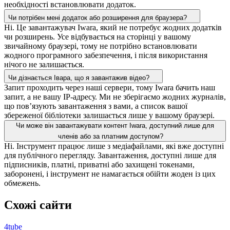
необхідності встановлювати додаток.
Чи потрібен мені додаток або розширення для браузера?
Ні. Це завантажувач Iwara, який не потребує жодних додатків
чи розширень. Усе відбувається на сторінці у вашому
звичайному браузері, тому не потрібно встановлювати
жодного програмного забезпечення, і після використання
нічого не залишається.
Чи дізнається Івара, що я завантажив відео?
Запит проходить через наші сервери, тому Iwara бачить наш
запит, а не вашу IP-адресу. Ми не зберігаємо жодних журналів,
що пов’язують завантаження з вами, а список вашої
збереженої бібліотеки залишається лише у вашому браузері.
Чи може він завантажувати контент Iwara, доступний лише для
членів або за платним доступом?
Ні. Інструмент працює лише з медіафайлами, які вже доступні
для публічного перегляду. Завантаження, доступні лише для
підписників, платні, приватні або захищені токенами,
заборонені, і інструмент не намагається обійти жоден із цих
обмежень.
Схожі сайти
4tube