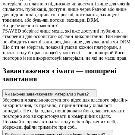
матеріали за платною підпискою чи доступні лише для членів
спільноти, публікації, доступні лише через Patreon або лише
для підписників, приватні профілі, посилання, захищені
токенами, або будь-які потоки, захищені DRM.
Чи це безпечно й законно?
FSAVED зберігає лише медіа, які вже доступні публічно, і
створений для особистого офлайн-використання. Він ніколи
не обходить платні зони, розділи лише для учасників чи DRM.
Що б ти не зберігав, поважай умови кожної платформи, а
також згоду й права людей у контенті — не поширюй його
повторно й не використовуй матеріали, на які не маєш прав.
Завантаження з iwara — поширені
запитання
Чи законно завантажувати матеріали з Iwara?
Збереження загальнодоступного відео для власного офлайн-
використання, як правило, є прийнятним у більшості
випадків. Не слід, однак, поширювати його, завантажувати
повторно або використовувати в комерційних цілях.
Поважайте права автора та згоду всіх зображених осіб, а
збережені файли тримайте при собі.
Як безкоштовно завантажити відео з Iwara в Інтернеті?