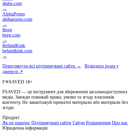
4tube.com
→
AlphaPorno
alphaporno.com
→
Beeg
beeg.com
→
BehindKink
behindkink.com
→
Переглянути всі підтримувані сайти →
Відвідати iwara у
джерелі ↗
F
✳
SAVED
18+
FSAVED — це інструмент для збереження загальнодоступних
медіа. Завжди поважай права, умови та згоду власників
контенту. Не завантажуй приватні матеріали або матеріали без
згоди.
Продукт
Як це працює
Підтримувані сайти
Гайди
Розширення
Про нас
Юридична інформація