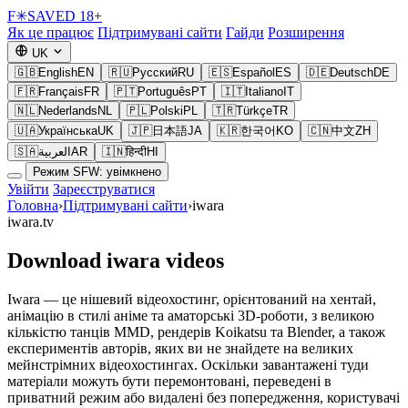
F
✳
SAVED
18+
Як це працює
Підтримувані сайти
Гайди
Розширення
UK
🇬🇧
English
EN
🇷🇺
Русский
RU
🇪🇸
Español
ES
🇩🇪
Deutsch
DE
🇫🇷
Français
FR
🇵🇹
Português
PT
🇮🇹
Italiano
IT
🇳🇱
Nederlands
NL
🇵🇱
Polski
PL
🇹🇷
Türkçe
TR
🇺🇦
Українська
UK
🇯🇵
日本語
JA
🇰🇷
한국어
KO
🇨🇳
中文
ZH
🇸🇦
العربية
AR
🇮🇳
हिन्दी
HI
Режим SFW: увімкнено
Увійти
Зареєструватися
Головна
›
Підтримувані сайти
›
iwara
iwara.tv
Download iwara videos
Iwara — це нішевий відеохостинг, орієнтований на хентай,
анімацію в стилі аніме та аматорські 3D-роботи, з великою
кількістю танців MMD, рендерів Koikatsu та Blender, а також
експериментів авторів, яких ви не знайдете на великих
мейнстрімних відеохостингах. Оскільки завантажені туди
матеріали можуть бути перемонтовані, переведені в
приватний режим або видалені без попередження, користувачі