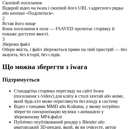
Скопіюй посилання
Відкрий відео на iwara і скопіюй його URL з адресного рядка
або кнопки «Поділитися».
2
Встав його вище
Кинь посилання в поле — FSAVED прочитає сторінку й
покаже доступні якості.
3
Збережи файл
Обери якість, і файл збережеться прямо на твій пристрій — без
акаунта, без історії, без слідів.
Що можна зберегти з iwara
Підтримується
Стандартна сторінка перегляду на сайті Iwara
(посилання з /video/) для кліпу в стилі хентай або аніме,
який будь-хто може переглянути без входу в систему
Відео з танцями MMD або Koikatsu, у якому потрібно
зберегти синхронізацію музики з анімацією у
збереженому MP4-файлі
Публічно опублікований рендер у Blender або
аматорський 3D-рендер, який, як ви очікуєте, автор