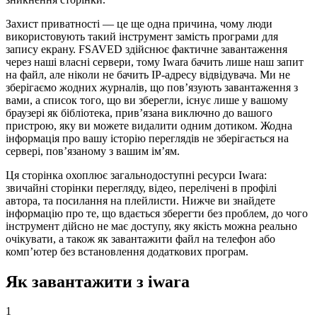
Захист приватності — це ще одна причина, чому люди
використовують такий інструмент замість програми для
запису екрану. FSAVED здійснює фактичне завантаження
через наші власні сервери, тому Iwara бачить лише наш запит
на файл, але ніколи не бачить IP-адресу відвідувача. Ми не
зберігаємо жодних журналів, що пов’язують завантаження з
вами, а список того, що ви зберегли, існує лише у вашому
браузері як бібліотека, прив’язана виключно до вашого
пристрою, яку ви можете видалити одним дотиком. Жодна
інформація про вашу історію переглядів не зберігається на
сервері, пов’язаному з вашим ім’ям.
Ця сторінка охоплює загальнодоступні ресурси Iwara:
звичайні сторінки перегляду, відео, перелічені в профілі
автора, та посилання на плейлисти. Нижче ви знайдете
інформацію про те, що вдається зберегти без проблем, до чого
інструмент дійсно не має доступу, яку якість можна реально
очікувати, а також як завантажити файл на телефон або
комп’ютер без встановлення додаткових програм.
Як завантажити з iwara
1