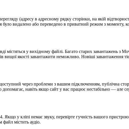
егляду (адресу в адресному рядку сторінки, на якій відтворюєтьс
я було видалено або переведено в приватний режим з моменту, к
ді містяться у вихідному файлі. Багато старих завантажень з Mov
в вищої якості завантажити неможливо. Новіші завантаження тіє
доступний через проблеми з вашим підключенням, публічна стор
о допомагає, навіть якщо сайт у вас працює нестабільно — але се
. Якщо у кліпі немає звуку, перевірте гучність вашого пристрою
 файл містить аудіо.