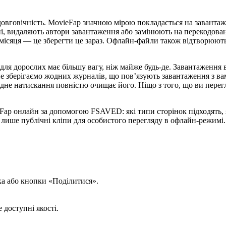
говічність. MovieFap значною мірою покладається на завантажен
і, видаляють автори завантаження або замінюють на перекодовані
місяця — це зберегти це зараз. Офлайн-файли також відтворюютьс
для дорослих має більшу вагу, ніж майже будь-де. Завантаження 
 зберігаємо жодних журналів, що пов’язують завантаження з вам
дне натискання повністю очищає його. Ніщо з того, що ви перегля
Fap онлайн за допомогою FSAVED: які типи сторінок підходять, як
 лише публічні кліпи для особистого перегляду в офлайн-режимі.
ка або кнопки «Поділитися».
доступні якості.