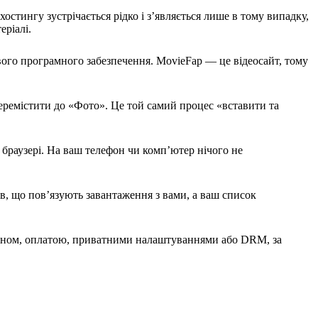
стингу зустрічається рідко і з’являється лише в тому випадку,
еріалі.
вого програмного забезпечення. MovieFap — це відеосайт, тому
перемістити до «Фото». Це той самий процес «вставити та
 браузері. На ваш телефон чи комп’ютер нічого не
ів, що пов’язують завантаження з вами, а ваш список
логіном, оплатою, приватними налаштуваннями або DRM, за