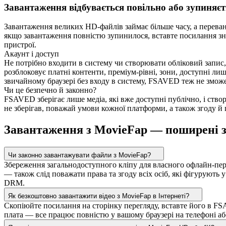
Завантаження відбувається повільно або зупиняєт
Завантаження великих HD-файлів займає більше часу, а перева
якщо завантаження повністю зупинилося, вставте посилання зн
пристрої.
Акаунт і доступ
Не потрібно входити в систему чи створювати обліковий запис,
розблоковує платні контенти, преміум-рівні, зони, доступні л
звичайному браузері без входу в систему, FSAVED теж не зможе
Чи це безпечно й законно?
FSAVED зберігає лише медіа, які вже доступні публічно, і ств
не зберігав, поважай умови кожної платформи, а також згоду й
Завантаження з MovieFap — поширені 
Чи законно завантажувати файли з MovieFap?
Збереження загальнодоступного кліпу для власного офлайн-пе
— також слід поважати права та згоду всіх осіб, які фігурують
DRM.
Як безкоштовно завантажити відео з MovieFap в Інтернеті?
Скопіюйте посилання на сторінку перегляду, вставте його в FSA
плата — все працює повністю у вашому браузері на телефоні аб