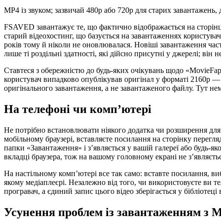
MP4 із звуком; зазвичай 480p або 720p для старих завантажень
FSAVED завантажує те, що фактично відображається на сторінц
старий відеохостинг, що базується на завантаженнях користувач
років тому й ніколи не оновлювалася. Новіші завантаження час
лише ті роздільні здатності, які дійсно присутні у джерелі; ві
Ставтеся з обережністю до будь-яких очікувань щодо «MovieFap
користувач випадково опублікував оригінал у форматі 2160p — 
оригінального завантаження, а не завантаженого файлу. Тут нем
На телефоні чи комп’ютері
Не потрібно встановлювати ніякого додатка чи розширення для 
мобільному браузері, вставляєте посилання на сторінку перегля
папки «Завантаження» і з’являється у вашій галереї або будь-як
вкладці браузера, тож на вашому головному екрані не з’являєтьс
На настільному комп’ютері все так само: вставте посилання, ви
якому медіаплеєрі. Незалежно від того, чи використовуєте ви 
програвач, а єдиний запис цього відео зберігається у бібліотеці
Усунення проблем із завантаженням з 