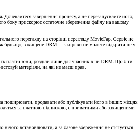
. Дочекайтеся завершення процесу, а не перезапускайте його;
ашого боку прискорює остаточне збереження файлу на вашому
ального перегляду на сторінці перегляду MovieFap. Сервіс не
акож будь-що, захищене DRM — якщо ви не можете відкрити це у
ить платні зони, розділи лише для учасників чи DRM. Що б ти
стовуй матеріали, на які не маєш прав.
а поширювати, продавати або публікувати його в інших місцях
находяться за платною підпискою, є приватними або захищеними
о нічого встановлювати, а за базове збереження не стягується