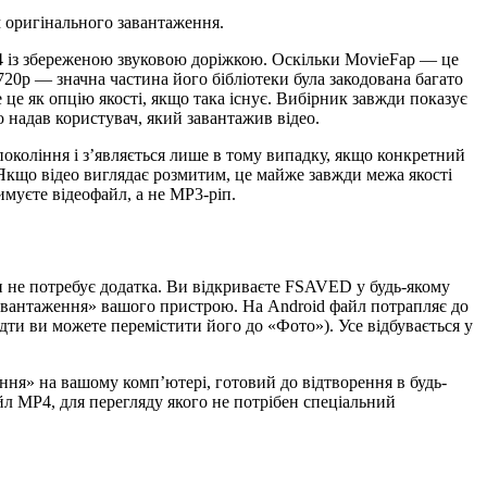
м оригінального завантаження.
P4 із збереженою звуковою доріжкою. Оскільки MovieFap — це
720p — значна частина його бібліотеки була закодована багато
це як опцію якості, якщо така існує. Вибірник завжди показує
о надав користувач, який завантажив відео.
покоління і з’являється лише в тому випадку, якщо конкретний
 Якщо відео виглядає розмитим, це майже завжди межа якості
имуєте відеофайл, а не MP3-ріп.
н не потребує додатка. Ви відкриваєте FSAVED у будь-якому
 «Завантаження» вашого пристрою. На Android файл потрапляє до
відти ви можете перемістити його до «Фото»). Усе відбувається у
ення» на вашому комп’ютері, готовий до відтворення в будь-
йл MP4, для перегляду якого не потрібен спеціальний