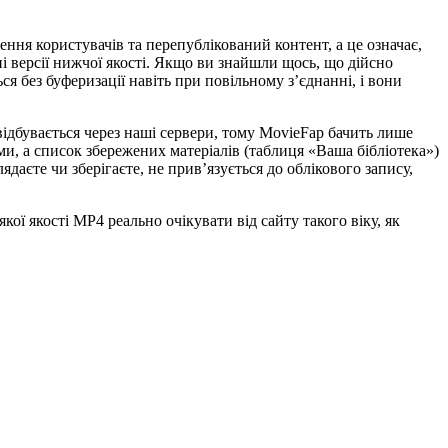
ня користувачів та перепублікований контент, а це означає,
 версії нижчої якості. Якщо ви знайшли щось, що дійсно
я без буферизації навіть при повільному з’єднанні, і вони
відбувається через наші сервери, тому MovieFap бачить лише
и, а список збережених матеріалів (таблиця «Ваша бібліотека»)
даєте чи зберігаєте, не прив’язується до облікового запису,
ої якості MP4 реально очікувати від сайту такого віку, як