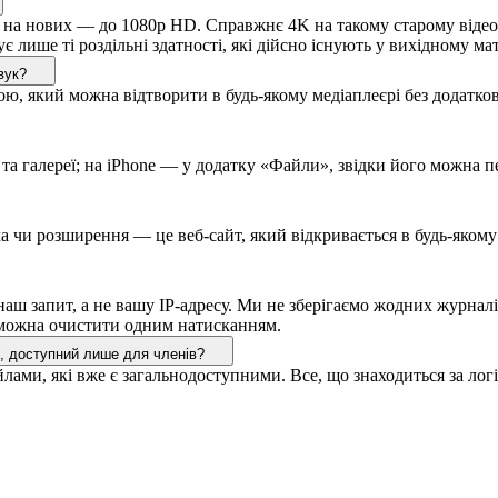
 на нових — до 1080p HD. Справжнє 4K на такому старому відеохо
ише ті роздільні здатності, які дійсно існують у вихідному мат
вук?
ю, який можна відтворити в будь-якому медіаплеєрі без додатко
 та галереї; на iPhone — у додатку «Файли», звідки його можна 
а чи розширення — це веб-сайт, який відкривається в будь-якому
наш запит, а не вашу IP-адресу. Ми не зберігаємо жодних журнал
 можна очистити одним натисканням.
, доступний лише для членів?
файлами, які вже є загальнодоступними. Все, що знаходиться за 