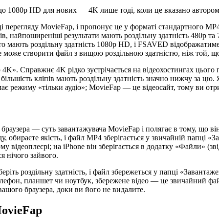
, до 1080p HD для нових — 4K лише тоді, коли це вказано авторо
і перегляду MovieFap, і пропонує це у форматі стандартного M
ів, найпоширеніші результати мають роздільну здатність 480p та 
то мають роздільну здатність 1080p HD, і FSAVED відображатиме 
н не може створити файл з вищою роздільною здатністю, ніж той, щ
 4K». Справжнє 4K рідко зустрічається на відеохостингах цього 
більшість кліпів мають роздільну здатність значно нижчу за цю.
ає режиму «тільки аудіо»; MovieFap — це відеосайт, тому ви отр
браузера — суть завантажувача MovieFap і полягає в тому, що ві
ду, обираєте якість, і файл MP4 зберігається у звичайній папці
ому відеоплеєрі; на iPhone він зберігається в додатку «Файли» (з
я нічого зайвого.
беріть роздільну здатність, і файл збережеться у папці «Завантаж
телефон, планшет чи ноутбук, збережене відео — це звичайний фа
 вашого браузера, доки ви його не видалите.
MovieFap