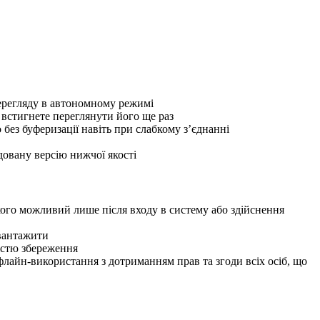
перегляду в автономному режимі
 встигнете переглянути його ще раз
без буферизації навіть при слабкому з’єднанні
довану версію нижчої якості
кого можливий лише після входу в систему або здійснення
авантажити
вістю збереження
айн-використання з дотриманням прав та згоди всіх осіб, що