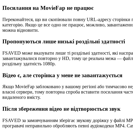
Посилання на MovieFap не працює
Переконайтеся, що ви скопіювали повну URL-адресу сторінки пер
категорію. Якщо це все одно не працює, можливо, завантаженн
можна відновити.
Пропонуються лише низькі роздільні здатності
FSAVED може вказувати лише ті роздільні здатності, які насправ
завантажувалися повторно у HD, тому це реальна межа — файлі
роздільну здатність 1080p.
Відео є, але сторінка у мене не завантажується
Якщо MovieFap заблоковано у вашому регіоні або тимчасово не
власні сервери, тому повторна спроба вставити посилання част
видаленого вмісту.
Після збереження відео не відтворюється звук
FSAVED за замовчуванням зберігає звукову доріжку у файлі MP4
програвачі неправильно обробляють певні аудіокодеки MP4. Сам