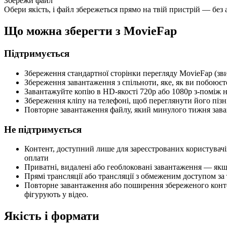
Збережи файл
Обери якість, і файл збережеться прямо на твій пристрій — без ака
Що можна зберегти з MovieFap
Підтримується
Збереження стандартної сторінки перегляду MovieFap (зв
Збереження завантаження з спільноти, яке, як ви побоюєт
Завантажуйте копію в HD-якості 720p або 1080p з-поміж н
Збереження кліпу на телефоні, щоб переглянути його пізні
Повторне завантаження файлу, який минулого тижня завант
Не підтримується
Контент, доступний лише для зареєстрованих користувачі
оплати
Приватні, видалені або геоблоковані завантаження — якщо
Прямі трансляції або трансляції з обмеженим доступом за
Повторне завантаження або поширення збереженого конте
фігурують у відео.
Якість і формати