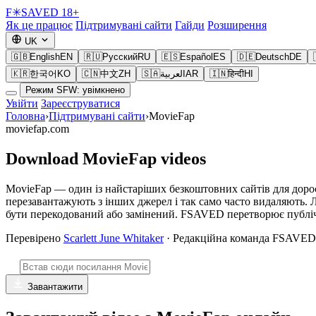
F
✳
SAVED
18+
Як це працює
Підтримувані сайти
Гайди
Розширення
UK
🇬🇧
English
EN
🇷🇺
Русский
RU
🇪🇸
Español
ES
🇩🇪
Deutsch
DE
🇰🇷
한국어
KO
🇨🇳
中文
ZH
🇸🇦
العربية
AR
🇮🇳
हिन्दी
HI
Режим SFW: увімкнено
Увійти
Зареєструватися
Головна
›
Підтримувані сайти
›
MovieFap
moviefap.com
Download MovieFap videos
MovieFap — один із найстаріших безкоштовних сайтів для доро
перезавантажують з інших джерел і так само часто видаляють. Л
бути перекодований або замінений. FSAVED перетворює публічн
Перевірено
Scarlett June Whitaker
· Редакційна команда FSAVED
Завантажити