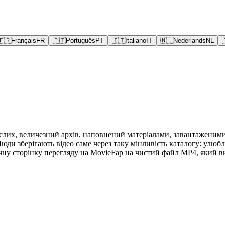
🇫🇷
Français
FR
🇵🇹
Português
PT
🇮🇹
Italiano
IT
🇳🇱
Nederlands
NL
слих, величезний архів, наповнений матеріалами, завантаженими
юди зберігають відео саме через таку мінливість каталогу: улюб
у сторінку перегляду на MovieFap на чистий файл MP4, який ви 