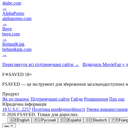
4tube.com
→
AlphaPorno
alphaporno.com
→
Beeg
beeg.com
→
BehindKink
behindkink.com
→
Переглянути всі підтримувані сайти →
Відвідати MovieFap у 
F
✳
SAVED
18+
FSAVED — це інструмент для збереження загальнодоступних меді
Продукт
Як це працює
Підтримувані сайти
Гайди
Розширення
Про нас
Юридична інформація
18 U.S.C. 2257
Політика конфіденційності
Умови використання
© 2026 FSAVED. Тільки для дорослих.
🇬🇧
English
🇷🇺
Русский
🇪🇸
Español
🇩🇪
Deutsch
🇫🇷
Franç
•••