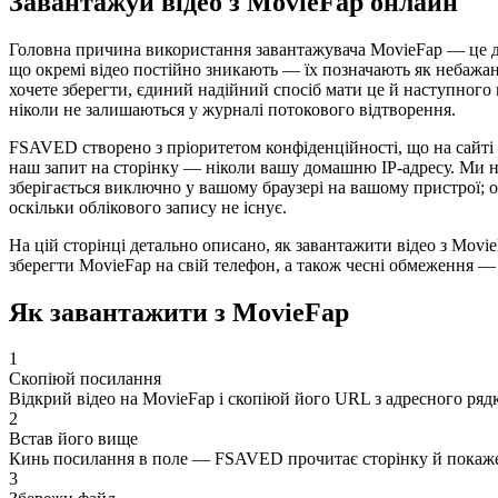
Завантажуй відео з MovieFap онлайн
Головна причина використання завантажувача MovieFap — це дов
що окремі відео постійно зникають — їх позначають як небажан
хочете зберегти, єдиний надійний спосіб мати це й наступного 
ніколи не залишаються у журналі потокового відтворення.
FSAVED створено з пріоритетом конфіденційності, що на сайті 
наш запит на сторінку — ніколи вашу домашню IP-адресу. Ми не
зберігається виключно у вашому браузері на вашому пристрої; о
оскільки облікового запису не існує.
На цій сторінці детально описано, як завантажити відео з Movie
зберегти MovieFap на свій телефон, а також чесні обмеження —
Як завантажити з MovieFap
1
Скопіюй посилання
Відкрий відео на MovieFap і скопіюй його URL з адресного ряд
2
Встав його вище
Кинь посилання в поле — FSAVED прочитає сторінку й покаже 
3