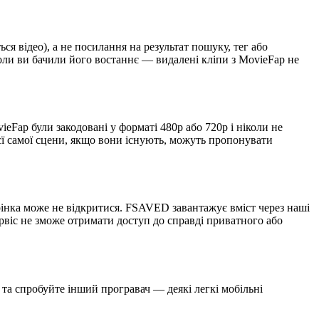
я відео), а не посилання на результат пошуку, тег або
оли ви бачили його востаннє — видалені кліпи з MovieFap не
ieFap були закодовані у форматі 480p або 720p і ніколи не
ї самої сцени, якщо вони існують, можуть пропонувати
інка може не відкритися. FSAVED завантажує вміст через наші
рвіс не зможе отримати доступ до справді приватного або
 та спробуйте інший програвач — деякі легкі мобільні