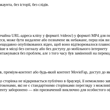
унта, без історії, без слідів.
ичайна URL-адреса кліпу у форматі /videos/) у форматі MP4 для 
еся, може бути видалене або позначене як небажане, перш ніж ви
ещодавно опублікованих відео, щоб воно відтворювалося плавно 
ше в місці без сигналу або без доступу до мобільного інтернету
ажувався без проблем, але з того часу був замінений на переко
в, преміум-контент або будь-який контент MovieFap, доступ до я
 сторінка не відкривається публічно в браузері, її неможливо з
 токенами, які не є стандартними сторінками перегляду з можли
нту заборонено — він призначений виключно для особистого офл