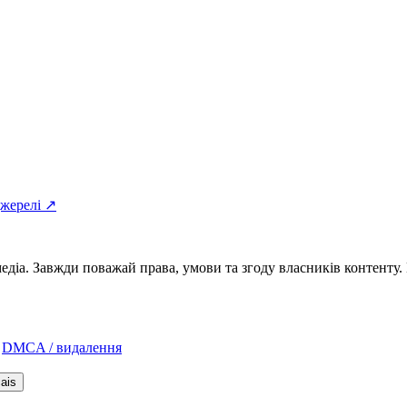
джерелі ↗
а. Завжди поважай права, умови та згоду власників контенту. Н
DMCA / видалення
ais