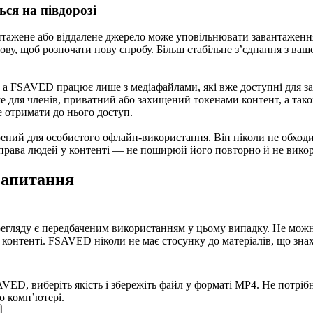
ься на півдорозі
нтажене або віддалене джерело може уповільнювати завантаження
ову, щоб розпочати нову спробу. Більш стабільне з’єднання з в
 а FSAVED працює лише з медіафайлами, які вже доступні для заг
ише для членів, приватний або захищений токенами контент, а т
 отримати до нього доступ.
орений для особистого офлайн-використання. Він ніколи не обход
 права людей у контенті — не поширюй його повторно й не викори
запитання
регляду є передбаченим використанням у цьому випадку. Не можн
 у контенті. FSAVED ніколи не має стосунку до матеріалів, що з
VED, виберіть якість і збережіть файл у форматі MP4. Не потрібн
о комп’ютері.