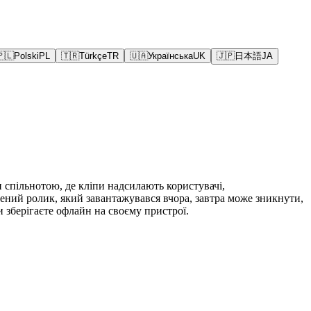
🇵🇱
Polski
PL
🇹🇷
Türkçe
TR
🇺🇦
Українська
UK
🇯🇵
日本語
JA
 спільнотою, де кліпи надсилають користувачі,
лений ролик, який завантажувався вчора, завтра може зникнути,
зберігаєте офлайн на своєму пристрої.