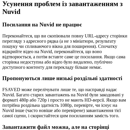
Усунення проблем із завантаженням з
Nuvid
Посилання на Nuvid не працює
Переконайтеся, що ви скопіювали повну URL-адресу сторінки
перегляду з адресного рядка (а не з мініатюри, результату
пошуку чи спливаючого вікна для поширення). Спочатку
відкрийте відео на Nuvid, переконайтеся, що воно
відтворюється, а потім вставте саме це посилання. Якщо сама
сторінка недоступна або відео було видалено, публічно
доступного контенту для перекладу більше немає.
Пропонуються лише низькі роздільні здатності
FSAVED може перелічувати лише те, що насправді надає
Nuvid. Багато старих завантажень на Nuvid були закодовані у
форматі 480p або 720p і просто не мають HD-версії. Якщо вам
потрібна роздільна здатність 1080p, перевірте, чи існує на
Nuvid інше (часто новіше або перевірене) завантаження тієї
самої сцени, і скористайтеся цим посиланням замість того.
Завантажити файл можна, але на сторінці