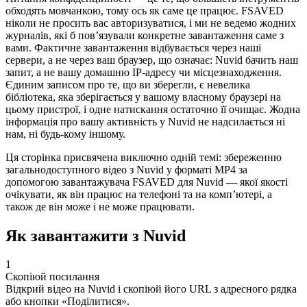
обходять мовчанкою, тому ось як саме це працює. FSAVED
ніколи не просить вас авторизуватися, і ми не ведемо жодних
журналів, які б пов’язували конкретне завантаження саме з
вами. Фактичне завантаження відбувається через наші
сервери, а не через ваш браузер, що означає: Nuvid бачить наш
запит, а не вашу домашню IP-адресу чи місцезнаходження.
Єдиним записом про те, що ви зберегли, є невелика
бібліотека, яка зберігається у вашому власному браузері на
цьому пристрої, і одне натискання остаточно її очищає. Жодна
інформація про вашу активність у Nuvid не надсилається ні
нам, ні будь-кому іншому.
Ця сторінка присвячена виключно одній темі: збереженню
загальнодоступного відео з Nuvid у форматі MP4 за
допомогою завантажувача FSAVED для Nuvid — якої якості
очікувати, як він працює на телефоні та на комп’ютері, а
також де він може і не може працювати.
Як завантажити з Nuvid
1
Скопіюй посилання
Відкрий відео на Nuvid і скопіюй його URL з адресного рядка
або кнопки «Поділитися».