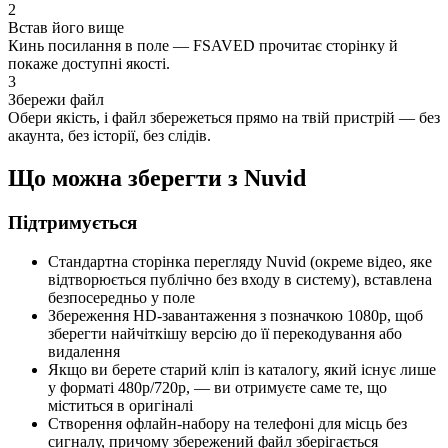
2
Встав його вище
Кинь посилання в поле — FSAVED прочитає сторінку й
покаже доступні якості.
3
Збережи файл
Обери якість, і файл збережеться прямо на твій пристрій — без
акаунта, без історії, без слідів.
Що можна зберегти з Nuvid
Підтримується
Стандартна сторінка перегляду Nuvid (окреме відео, яке
відтворюється публічно без входу в систему), вставлена
безпосередньо у поле
Збереження HD-завантаження з позначкою 1080p, щоб
зберегти найчіткішу версію до її перекодування або
видалення
Якщо ви берете старий кліп із каталогу, який існує лише
у форматі 480p/720p, — ви отримуєте саме те, що
міститься в оригіналі
Створення офлайн-набору на телефоні для місць без
сигналу, причому збережений файл зберігається