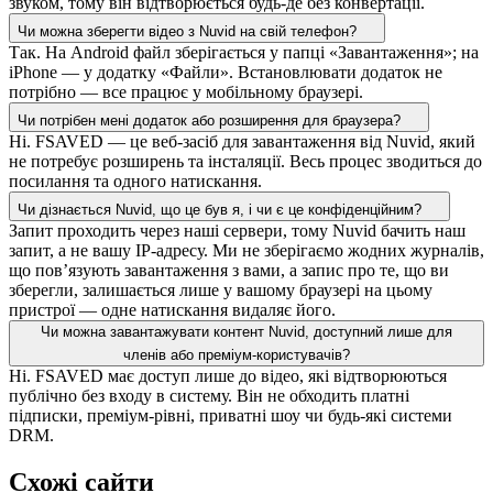
звуком, тому він відтворюється будь-де без конвертації.
Чи можна зберегти відео з Nuvid на свій телефон?
Так. На Android файл зберігається у папці «Завантаження»; на
iPhone — у додатку «Файли». Встановлювати додаток не
потрібно — все працює у мобільному браузері.
Чи потрібен мені додаток або розширення для браузера?
Ні. FSAVED — це веб-засіб для завантаження від Nuvid, який
не потребує розширень та інсталяції. Весь процес зводиться до
посилання та одного натискання.
Чи дізнається Nuvid, що це був я, і чи є це конфіденційним?
Запит проходить через наші сервери, тому Nuvid бачить наш
запит, а не вашу IP-адресу. Ми не зберігаємо жодних журналів,
що пов’язують завантаження з вами, а запис про те, що ви
зберегли, залишається лише у вашому браузері на цьому
пристрої — одне натискання видаляє його.
Чи можна завантажувати контент Nuvid, доступний лише для
членів або преміум-користувачів?
Ні. FSAVED має доступ лише до відео, які відтворюються
публічно без входу в систему. Він не обходить платні
підписки, преміум-рівні, приватні шоу чи будь-які системи
DRM.
Схожі сайти