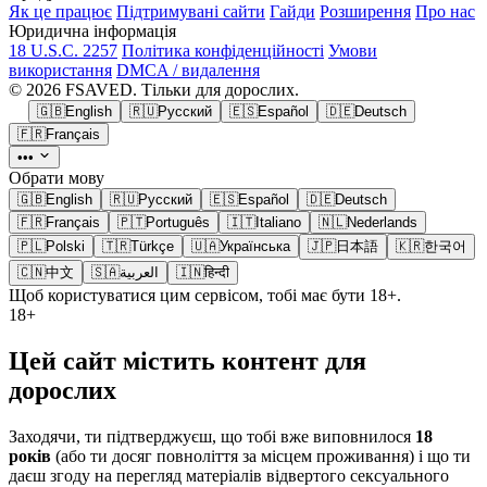
Як це працює
Підтримувані сайти
Гайди
Розширення
Про нас
Юридична інформація
18 U.S.C. 2257
Політика конфіденційності
Умови
використання
DMCA / видалення
© 2026 FSAVED. Тільки для дорослих.
🇬🇧
English
🇷🇺
Русский
🇪🇸
Español
🇩🇪
Deutsch
🇫🇷
Français
•••
Обрати мову
🇬🇧
English
🇷🇺
Русский
🇪🇸
Español
🇩🇪
Deutsch
🇫🇷
Français
🇵🇹
Português
🇮🇹
Italiano
🇳🇱
Nederlands
🇵🇱
Polski
🇹🇷
Türkçe
🇺🇦
Українська
🇯🇵
日本語
🇰🇷
한국어
🇨🇳
中文
🇸🇦
العربية
🇮🇳
हिन्दी
Щоб користуватися цим сервісом, тобі має бути 18+.
18+
Цей сайт містить контент для
дорослих
Заходячи, ти підтверджуєш, що тобі вже виповнилося
18
років
(або ти досяг повноліття за місцем проживання) і що ти
даєш згоду на перегляд матеріалів відвертого сексуального