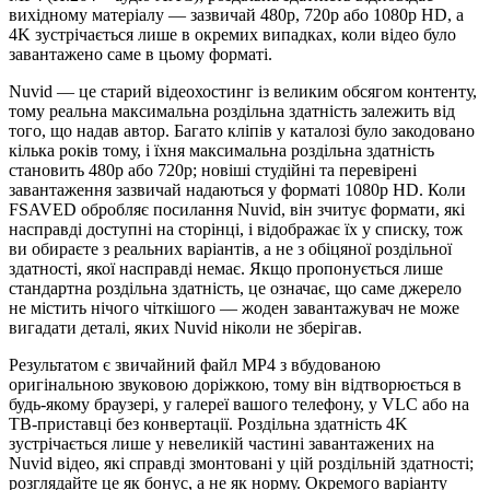
вихідному матеріалу — зазвичай 480p, 720p або 1080p HD, а
4K зустрічається лише в окремих випадках, коли відео було
завантажено саме в цьому форматі.
Nuvid — це старий відеохостинг із великим обсягом контенту,
тому реальна максимальна роздільна здатність залежить від
того, що надав автор. Багато кліпів у каталозі було закодовано
кілька років тому, і їхня максимальна роздільна здатність
становить 480p або 720p; новіші студійні та перевірені
завантаження зазвичай надаються у форматі 1080p HD. Коли
FSAVED обробляє посилання Nuvid, він зчитує формати, які
насправді доступні на сторінці, і відображає їх у списку, тож
ви обираєте з реальних варіантів, а не з обіцяної роздільної
здатності, якої насправді немає. Якщо пропонується лише
стандартна роздільна здатність, це означає, що саме джерело
не містить нічого чіткішого — жоден завантажувач не може
вигадати деталі, яких Nuvid ніколи не зберігав.
Результатом є звичайний файл MP4 з вбудованою
оригінальною звуковою доріжкою, тому він відтворюється в
будь-якому браузері, у галереї вашого телефону, у VLC або на
ТВ-приставці без конвертації. Роздільна здатність 4K
зустрічається лише у невеликій частині завантажених на
Nuvid відео, які справді змонтовані у цій роздільній здатності;
розглядайте це як бонус, а не як норму. Окремого варіанту