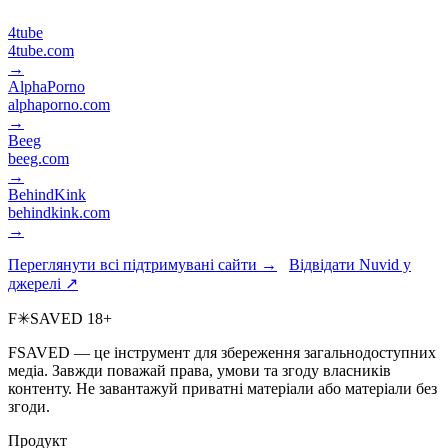
4tube
4tube.com
→
AlphaPorno
alphaporno.com
→
Beeg
beeg.com
→
BehindKink
behindkink.com
→
Переглянути всі підтримувані сайти →
Відвідати Nuvid у
джерелі ↗
F
✳
SAVED
18+
FSAVED — це інструмент для збереження загальнодоступних
медіа. Завжди поважай права, умови та згоду власників
контенту. Не завантажуй приватні матеріали або матеріали без
згоди.
Продукт