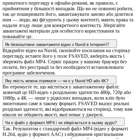
приватного перегляду в офлайн-режимі, як правило, є
прийнятним у більшості випадків. Що ви не повинні робити,
так це поширювати його, завантажувати заново або ділитися
ним — люди, які фігурують у цьому контенті, мають права та
надали згоду лише для конкретного контексту. Зберігайте
завантажені матеріали для особистого користування та
поважайте це.
Як безкоштовно завантажити відео з Nuvid в Інтернеті?
Відкрийте відео на Nuvid, скопіюйте посилання на сторінку
перегляду, вставте його у поле FSAVED, виберіть якість і
збережіть файл MP4. Сервіс працює у вашому браузері без
оплати, без реєстрації та без необхідності встановлювати
програмне забезпечення.
Яку якість можна отримати — чи є у Nuvid HD або 4K?
Ви отримуєте те, що міститься у завантаженому файлі:
зазвичай це HD-відео з роздільною здатністю 480p, 720p або
1080p, а 4K — лише у рідкісних випадках, коли кліп було
змонтовано саме в такому форматі. FSAVED вказує реальні
роздільні здатності, які відображаються на сторінці, тому вам
ніколи не обіцяють якості, якої немає у джерелі.
Чи є файл у форматі MP4 і чи зберігається в ньому аудіо?
Так. Результатом є стандартний файл MP4 (відео у форматі
H.264, аудіо у форматі AAC) з вбудованим оригінальним