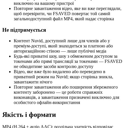
виключно на вашому пристрої
Повторне завантаження відео, яке ви вже переглядали,
щоб перевірити, чи FSAVED повертає той самий
загальнодоступний файл MP4, який надає сторінка
Не підтримується
Контент Nuvid, доступний лише для членів або у
преміум-доступі, який знаходиться за платною або
авторизаційною стіною — лише публічні медіа
Будь-які приватні шоу, шоу з обмеженим доступом за
токенами або прямі трансляції за токенами — FSAVED
не обходитиме засоби контролю доступу
Відео, яке вже було видалено або переведено в
приватний режим на Nuvid; якщо сторінка зникла,
завантажити нічого
Повторне завантаження або поширення збереженого
контенту заборонено — це роботи справжніх
виконавців, а завантаження призначені виключно для
особистого офлайн-використання
Якість і формати
MP4 (H.264 + аудіо AAC); роздільна здатність відповідає