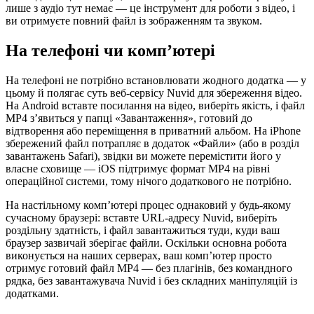
лише з аудіо тут немає — це інструмент для роботи з відео, і
ви отримуєте повний файл із зображенням та звуком.
На телефоні чи комп’ютері
На телефоні не потрібно встановлювати жодного додатка — у
цьому й полягає суть веб-сервісу Nuvid для збереження відео.
На Android вставте посилання на відео, виберіть якість, і файл
MP4 з’явиться у папці «Завантаження», готовий до
відтворення або переміщення в приватний альбом. На iPhone
збережений файл потрапляє в додаток «Файли» (або в розділ
завантажень Safari), звідки ви можете перемістити його у
власне сховище — iOS підтримує формат MP4 на рівні
операційної системи, тому нічого додаткового не потрібно.
На настільному комп’ютері процес однаковий у будь-якому
сучасному браузері: вставте URL-адресу Nuvid, виберіть
роздільну здатність, і файл завантажиться туди, куди ваш
браузер зазвичай зберігає файли. Оскільки основна робота
виконується на наших серверах, ваш комп’ютер просто
отримує готовий файл MP4 — без плагінів, без командного
рядка, без завантажувача Nuvid і без складних маніпуляцій із
додатками.