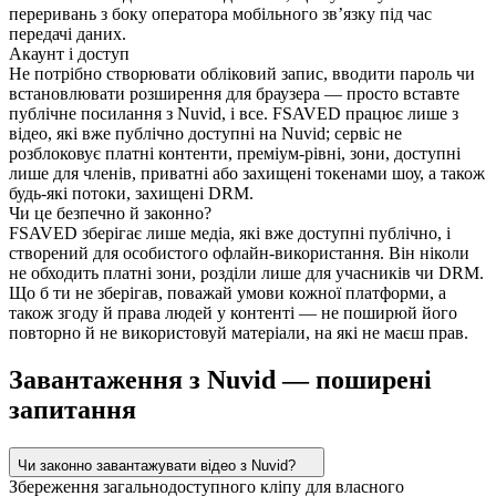
переривань з боку оператора мобільного зв’язку під час
передачі даних.
Акаунт і доступ
Не потрібно створювати обліковий запис, вводити пароль чи
встановлювати розширення для браузера — просто вставте
публічне посилання з Nuvid, і все. FSAVED працює лише з
відео, які вже публічно доступні на Nuvid; сервіс не
розблоковує платні контенти, преміум-рівні, зони, доступні
лише для членів, приватні або захищені токенами шоу, а також
будь-які потоки, захищені DRM.
Чи це безпечно й законно?
FSAVED зберігає лише медіа, які вже доступні публічно, і
створений для особистого офлайн-використання. Він ніколи
не обходить платні зони, розділи лише для учасників чи DRM.
Що б ти не зберігав, поважай умови кожної платформи, а
також згоду й права людей у контенті — не поширюй його
повторно й не використовуй матеріали, на які не маєш прав.
Завантаження з Nuvid — поширені
запитання
Чи законно завантажувати відео з Nuvid?
Збереження загальнодоступного кліпу для власного