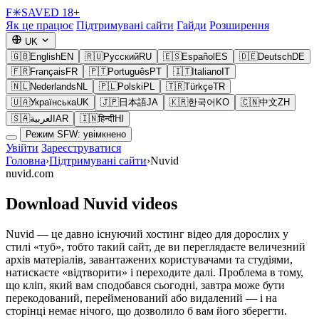
F
✳
SAVED
18+
Як це працює
Підтримувані сайти
Гайди
Розширення
UK
🇬🇧
English
EN
🇷🇺
Русский
RU
🇪🇸
Español
ES
🇩🇪
Deutsch
DE
🇫🇷
Français
FR
🇵🇹
Português
PT
🇮🇹
Italiano
IT
🇳🇱
Nederlands
NL
🇵🇱
Polski
PL
🇹🇷
Türkçe
TR
🇺🇦
Українська
UK
🇯🇵
日本語
JA
🇰🇷
한국어
KO
🇨🇳
中文
ZH
🇸🇦
العربية
AR
🇮🇳
हिन्दी
HI
Режим SFW: увімкнено
Увійти
Зареєструватися
Головна
›
Підтримувані сайти
›
Nuvid
nuvid.com
Download Nuvid videos
Nuvid — це давно існуючий хостинг відео для дорослих у
стилі «туб», тобто такий сайт, де ви переглядаєте величезний
архів матеріалів, завантажених користувачами та студіями,
натискаєте «відтворити» і переходите далі. Проблема в тому,
що кліп, який вам сподобався сьогодні, завтра може бути
перекодований, перейменований або видалений — і на
сторінці немає нічого, що дозволило б вам його зберегти.