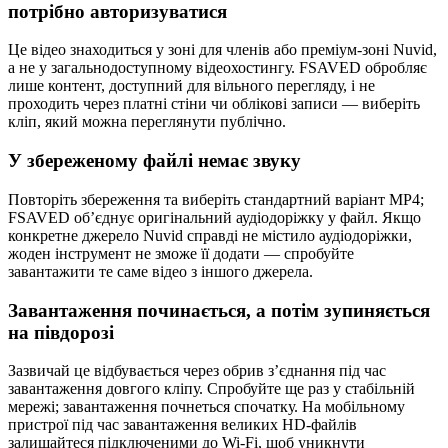
потрібно авторизуватися
Це відео знаходиться у зоні для членів або преміум-зоні Nuvid,
а не у загальнодоступному відеохостингу. FSAVED обробляє
лише контент, доступний для вільного перегляду, і не
проходить через платні стіни чи облікові записи — виберіть
кліп, який можна переглянути публічно.
У збереженому файлі немає звуку
Повторіть збереження та виберіть стандартний варіант MP4;
FSAVED об’єднує оригінальний аудіодоріжку у файл. Якщо
конкретне джерело Nuvid справді не містило аудіодоріжки,
жоден інструмент не зможе її додати — спробуйте
завантажити те саме відео з іншого джерела.
Завантаження починається, а потім зупиняється
на півдорозі
Зазвичай це відбувається через обрив з’єднання під час
завантаження довгого кліпу. Спробуйте ще раз у стабільній
мережі; завантаження почнеться спочатку. На мобільному
пристрої під час завантаження великих HD-файлів
залишайтеся підключеними до Wi-Fi, щоб уникнути