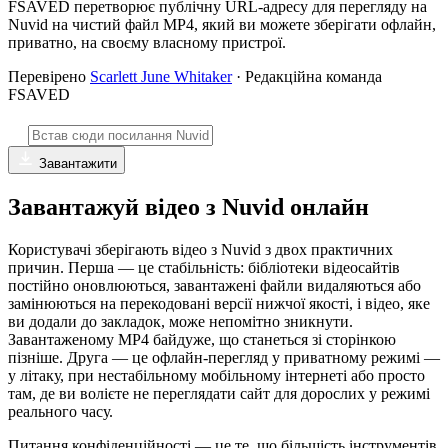
FSAVED перетворює публічну URL-адресу для перегляду на
Nuvid на чистий файл MP4, який ви можете зберігати офлайн,
приватно, на своєму власному пристрої.
Перевірено
Scarlett June Whitaker
· Редакційна команда
FSAVED
Завантажити
Завантажуй відео з Nuvid онлайн
Користувачі зберігають відео з Nuvid з двох практичних
причин. Перша — це стабільність: бібліотеки відеосайтів
постійно оновлюються, завантажені файли видаляються або
замінюються на перекодовані версії нижчої якості, і відео, яке
ви додали до закладок, може непомітно зникнути.
Завантаженому MP4 байдуже, що станеться зі сторінкою
пізніше. Друга — це офлайн-перегляд у приватному режимі —
у літаку, при нестабільному мобільному інтернеті або просто
там, де ви волієте не переглядати сайт для дорослих у режимі
реального часу.
Питання конфіденційності — це те, що більшість інструментів