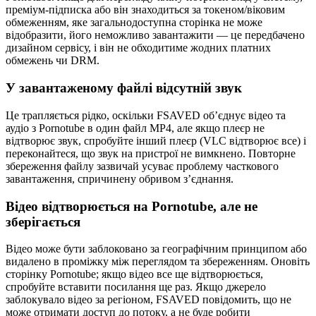
преміум-підписка або він знаходиться за токеном/віковим
обмеженням, яке загальнодоступна сторінка не може
відобразити, його неможливо завантажити — це передбачено
дизайном сервісу, і він не обходитиме жодних платних
обмежень чи DRM.
У завантаженому файлі відсутній звук
Це трапляється рідко, оскільки FSAVED об’єднує відео та
аудіо з Pornotube в один файл MP4, але якщо плеєр не
відтворює звук, спробуйте інший плеєр (VLC відтворює все) і
переконайтеся, що звук на пристрої не вимкнено. Повторне
збереження файлу зазвичай усуває проблему часткового
завантаження, спричинену обривом з’єднання.
Відео відтворюється на Pornotube, але не
зберігається
Відео може бути заблоковано за географічним принципом або
видалено в проміжку між переглядом та збереженням. Оновіть
сторінку Pornotube; якщо відео все ще відтворюється,
спробуйте вставити посилання ще раз. Якщо джерело
заблокувало відео за регіоном, FSAVED повідомить, що не
може отримати доступ до потоку, а не буде робити