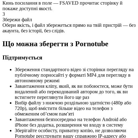
Кинь посилання в поле — FSAVED прочитає сторінку й
покаже доступні якості.
3
Збережи файл
Обери якість, і файл збережеться прямо на твій пристрій — без
акаунта, без історії, без слідів.
Що можна зберегти з Pornotube
Підтримується
Збереження стандартного відео зі сторінки перегляду на
публічному порносайті у форматі MP4 для перегляду в
автономному режимі
Завантаження кліпу, який, як ви побоюєтеся, може бути
видалений або перекодований автором до того, як ви
встигнете переглянути його ще раз
Вибір файлу з нижчою роздільною здатністю (480p або
720p), щоб вмістити більше відео на телефон з
обмеженим об’ємом пам’яті
Завантаження безпосередньо на телефон Android або
iPhone без додатка, розширення чи входу в систему
Зберігайте особисту, приватну копію, не дозволяючи
Pornotube реєструвати вашу справжню IP-адресу або