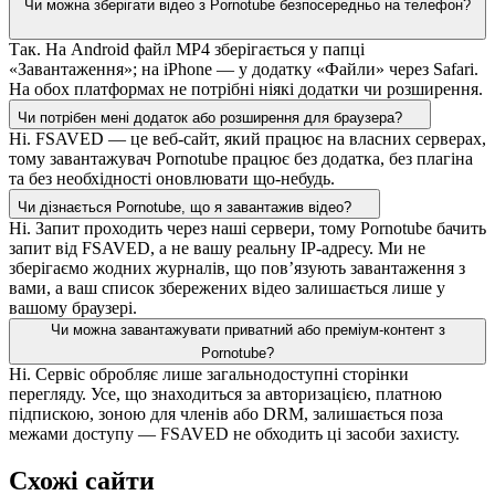
Чи можна зберігати відео з Pornotube безпосередньо на телефон?
Так. На Android файл MP4 зберігається у папці
«Завантаження»; на iPhone — у додатку «Файли» через Safari.
На обох платформах не потрібні ніякі додатки чи розширення.
Чи потрібен мені додаток або розширення для браузера?
Ні. FSAVED — це веб-сайт, який працює на власних серверах,
тому завантажувач Pornotube працює без додатка, без плагіна
та без необхідності оновлювати що-небудь.
Чи дізнається Pornotube, що я завантажив відео?
Ні. Запит проходить через наші сервери, тому Pornotube бачить
запит від FSAVED, а не вашу реальну IP-адресу. Ми не
зберігаємо жодних журналів, що пов’язують завантаження з
вами, а ваш список збережених відео залишається лише у
вашому браузері.
Чи можна завантажувати приватний або преміум-контент з
Pornotube?
Ні. Сервіс обробляє лише загальнодоступні сторінки
перегляду. Усе, що знаходиться за авторизацією, платною
підпискою, зоною для членів або DRM, залишається поза
межами доступу — FSAVED не обходить ці засоби захисту.
Схожі сайти