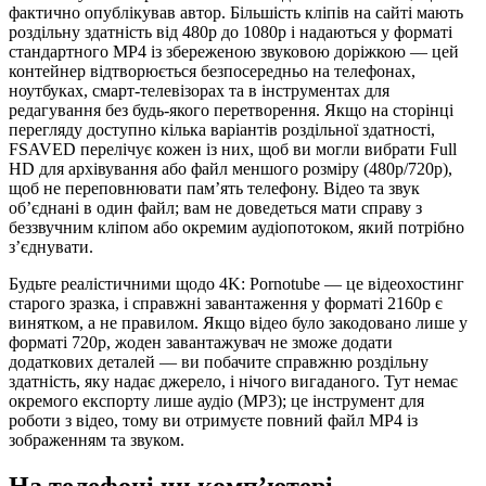
фактично опублікував автор. Більшість кліпів на сайті мають
роздільну здатність від 480p до 1080p і надаються у форматі
стандартного MP4 із збереженою звуковою доріжкою — цей
контейнер відтворюється безпосередньо на телефонах,
ноутбуках, смарт-телевізорах та в інструментах для
редагування без будь-якого перетворення. Якщо на сторінці
перегляду доступно кілька варіантів роздільної здатності,
FSAVED перелічує кожен із них, щоб ви могли вибрати Full
HD для архівування або файл меншого розміру (480p/720p),
щоб не переповнювати пам’ять телефону. Відео та звук
об’єднані в один файл; вам не доведеться мати справу з
беззвучним кліпом або окремим аудіопотоком, який потрібно
з’єднувати.
Будьте реалістичними щодо 4K: Pornotube — це відеохостинг
старого зразка, і справжні завантаження у форматі 2160p є
винятком, а не правилом. Якщо відео було закодовано лише у
форматі 720p, жоден завантажувач не зможе додати
додаткових деталей — ви побачите справжню роздільну
здатність, яку надає джерело, і нічого вигаданого. Тут немає
окремого експорту лише аудіо (MP3); це інструмент для
роботи з відео, тому ви отримуєте повний файл MP4 із
зображенням та звуком.