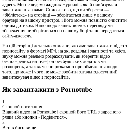
адресу. Ми не ведемо жодних журналів, які б пов’язували
завантаження з вами. Список того, що ви зберегли —
«бібліотека» на сторінці — зберігається лише у вашому
браузері на вашому пристрої, і його можна повністю очистити
одним дотиком. Ніщо щодо ваших звичок перегляду чи
збереження не зберігається на нашому боці та не передається
сайту-джерелу.
На цій сторінці детально описано, як саме завантажити відео з
порносайту в форматі MP4, на які роздільні здатності та якість
звуку можна реально розраховувати, як зберегти відео
безпосередньо на телефон без будь-яких додатків чи
розширень, а також чесно розказано про обмеження щодо
того, що може і чого не може зробити загальнодоступний
завантажувач відео з порносайтів.
Як завантажити з Pornotube
1
Скопіюй посилання
Відкрий відео на Pornotube і скопіюй його URL з адресного
рядка або кнопки «Поділитися».
2
Встав його вище