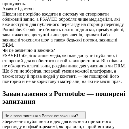
припущень.
Акаунт і доступ
Ніколи не потрібно входити в систему чи створювати
обліковий запис, а FSAVED обробляє лише медіафайли, які
вже доступні для публічного перегляду на сторінці перегляду
Pornotube. Сервіс не обходить платні підписки, преміум-рівні,
завантаження, доступні лише для членів, приватні або
захищені токенами шоу, а також будь-які потоки, захищені
DRM.
Чи це безпечно й законно?
FSAVED зберігає лише медіа, які вже доступні публічно, і
створений для особистого офлайн-використання. Він ніколи
не обходить платні зони, розділи лише для учасників чи DRM.
Що б ти не зберігав, поважай умови кожної платформи, а
також згоду й права людей у контенті — не поширюй його
повторно й не використовуй матеріали, на які не маєш прав.
Завантаження з Pornotube — поширені
запитання
Чи є завантаження з Pornotube законним?
Збереження публічного відео для власного приватного
перегляду в офлайн-режимі, як правило, є прийнятним у