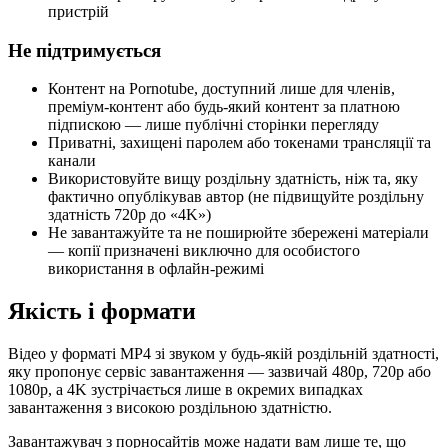
пристрій
Не підтримується
Контент на Pornotube, доступний лише для членів,
преміум-контент або будь-який контент за платною
підпискою — лише публічні сторінки перегляду
Приватні, захищені паролем або токенами трансляції та
канали
Використовуйте вищу роздільну здатність, ніж та, яку
фактично опублікував автор (не підвищуйте роздільну
здатність 720p до «4K»)
Не завантажуйте та не поширюйте збережені матеріали
— копії призначені виключно для особистого
використання в офлайн-режимі
Якість і формати
Відео у форматі MP4 зі звуком у будь-якій роздільній здатності,
яку пропонує сервіс завантаження — зазвичай 480p, 720p або
1080p, а 4K зустрічається лише в окремих випадках
завантаження з високою роздільною здатністю.
Завантажувач з порносайтів може надати вам лише те, що