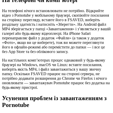
На телефоні чи комп’ютері
На телефоні нічого встановлювати не потрібно. Відкрийте
відео з Pornotube у мобільному браузері, скопіюйте посилання
на сторінку перегляду, вставте його в FSAVED, виберіть
роздільну здатність і натисніть «Зберегти». На Android файл
MP4 зберігається у папці «Завантаження» і з’являється у вашій
галереї або будь-якому відеоплеєрі. На iPhone Safari
перенаправляє файл у додаток «Файли» (а також у додаток
«Фото», якщо ви це виберете), тож ви можете переглянути
його в офлайн-режимі або перемістити до папки — і все це
без App Store та без облікового запису.
На настільних комп’ютерах процес однаковий у будь-якому
браузері на Windows, macOS чи Linux: вставте посилання,
виберіть якість MP4, і файл завантажиться у вашу звичну
папку. Оскільки FSAVED працює на стороні сервера, не
потрібно додавати розширення до Chrome чи Firefox і нічого
оновлювати — завантажувач Pornotube працює без додатка на
будь-якому пристрої.
Усунення проблем із завантаженням з
Pornotube