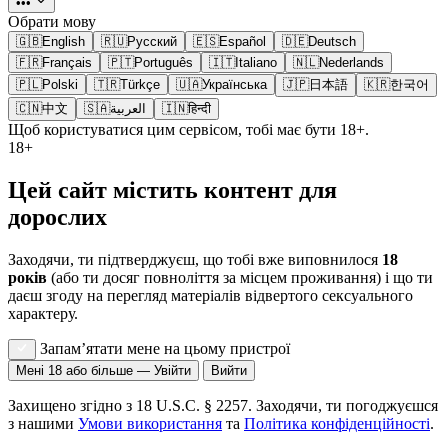
•••
Обрати мову
🇬🇧
English
🇷🇺
Русский
🇪🇸
Español
🇩🇪
Deutsch
🇫🇷
Français
🇵🇹
Português
🇮🇹
Italiano
🇳🇱
Nederlands
🇵🇱
Polski
🇹🇷
Türkçe
🇺🇦
Українська
🇯🇵
日本語
🇰🇷
한국어
🇨🇳
中文
🇸🇦
العربية
🇮🇳
हिन्दी
Щоб користуватися цим сервісом, тобі має бути 18+.
18+
Цей сайт містить контент для
дорослих
Заходячи, ти підтверджуєш, що тобі вже виповнилося
18
років
(або ти досяг повноліття за місцем проживання) і що ти
даєш згоду на перегляд матеріалів відвертого сексуального
характеру.
Запам’ятати мене на цьому пристрої
Мені 18 або більше — Увійти
Вийти
Захищено згідно з 18 U.S.C. § 2257. Заходячи, ти погоджуєшся
з нашими
Умови використання
та
Політика конфіденційності
.