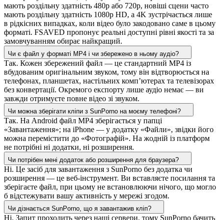
мають роздільну здатність 480p або 720p, новіші сцени часто
мають роздільну здатність 1080p HD, а 4K зустрічається лише
в рідкісних випадках, коли відео було закодовано саме в цьому
форматі. FSAVED пропонує реальні доступні рівні якості та за
замовчуванням обирає найкращий.
Чи є файл у форматі MP4 і чи збережено в ньому аудіо?
Так. Кожен збережений файл — це стандартний MP4 із
вбудованим оригінальним звуком, тому він відтворюється на
телефонах, планшетах, настільних комп’ютерах та телевізорах
без конвертації. Окремого експорту лише аудіо немає — ви
завжди отримуєте повне відео зі звуком.
Чи можна зберігати кліпи з SunPorno на моєму телефоні?
Так. На Android файл MP4 зберігається у папці
«Завантаження»; на iPhone — у додатку «Файли», звідки його
можна перемістити до «Фотографій». На жодній із платформ
не потрібні ні додатки, ні розширення.
Чи потрібен мені додаток або розширення для браузера?
Ні. Це засіб для завантаження з SunPorno без додатка чи
розширення — це веб-інструмент. Ви вставляєте посилання та
зберігаєте файл, при цьому не встановлюючи нічого, що могло
б відстежувати вашу активність у мережі згодом.
Чи дізнається SunPorno, що я завантажив кліп?
Ні. Запит проходить через наші сервери, тому SunPorno бачить