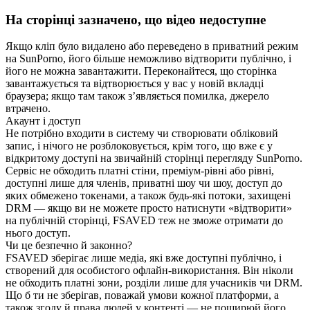
На сторінці зазначено, що відео недоступне
Якщо кліп було видалено або переведено в приватний режим
на SunPorno, його більше неможливо відтворити публічно, і
його не можна завантажити. Переконайтеся, що сторінка
завантажується та відтворюється у вас у новій вкладці
браузера; якщо там також з’являється помилка, джерело
втрачено.
Акаунт і доступ
Не потрібно входити в систему чи створювати обліковий
запис, і нічого не розблоковується, крім того, що вже є у
відкритому доступі на звичайній сторінці перегляду SunPorno.
Сервіс не обходить платні стіни, преміум-рівні або рівні,
доступні лише для членів, приватні шоу чи шоу, доступ до
яких обмежено токенами, а також будь-які потоки, захищені
DRM — якщо ви не можете просто натиснути «відтворити»
на публічній сторінці, FSAVED теж не зможе отримати до
нього доступ.
Чи це безпечно й законно?
FSAVED зберігає лише медіа, які вже доступні публічно, і
створений для особистого офлайн-використання. Він ніколи
не обходить платні зони, розділи лише для учасників чи DRM.
Що б ти не зберігав, поважай умови кожної платформи, а
також згоду й права людей у контенті — не поширюй його