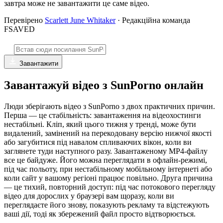
завтра може не завантажити це саме відео.
Перевірено
Scarlett June Whitaker
· Редакційна команда
FSAVED
Завантажити
Завантажуй відео з SunPorno онлайн
Люди зберігають відео з SunPorno з двох практичних причин.
Перша — це стабільність: завантаження на відеохостинги
нестабільні. Кліп, який цього тижня у тренді, може бути
видалений, замінений на перекодовану версію нижчої якості
або загубитися під навалом спливаючих вікон, коли ви
заглянете туди наступного разу. Завантаженому MP4-файлу
все це байдуже. Його можна переглядати в офлайн-режимі,
під час польоту, при нестабільному мобільному інтернеті або
коли сайт у вашому регіоні працює повільно. Друга причина
— це тихий, повторний доступ: під час потокового перегляду
відео для дорослих у браузері вам щоразу, коли ви
переглядаєте його знову, показують рекламу та відстежують
ваші дії, тоді як збережений файл просто відтворюється.