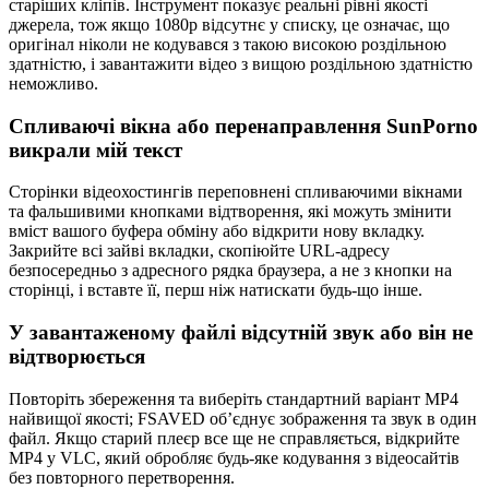
старіших кліпів. Інструмент показує реальні рівні якості
джерела, тож якщо 1080p відсутнє у списку, це означає, що
оригінал ніколи не кодувався з такою високою роздільною
здатністю, і завантажити відео з вищою роздільною здатністю
неможливо.
Спливаючі вікна або перенаправлення SunPorno
викрали мій текст
Сторінки відеохостингів переповнені спливаючими вікнами
та фальшивими кнопками відтворення, які можуть змінити
вміст вашого буфера обміну або відкрити нову вкладку.
Закрийте всі зайві вкладки, скопіюйте URL-адресу
безпосередньо з адресного рядка браузера, а не з кнопки на
сторінці, і вставте її, перш ніж натискати будь-що інше.
У завантаженому файлі відсутній звук або він не
відтворюється
Повторіть збереження та виберіть стандартний варіант MP4
найвищої якості; FSAVED об’єднує зображення та звук в один
файл. Якщо старий плеєр все ще не справляється, відкрийте
MP4 у VLC, який обробляє будь-яке кодування з відеосайтів
без повторного перетворення.