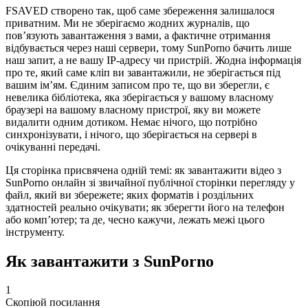
FSAVED створено так, щоб саме збереження залишалося
приватним. Ми не зберігаємо жодних журналів, що
пов’язують завантаження з вами, а фактичне отримання
відбувається через наші сервери, тому SunPorno бачить лише
наш запит, а не вашу IP-адресу чи пристрій. Жодна інформація
про те, який саме кліп ви завантажили, не зберігається під
вашим ім’ям. Єдиним записом про те, що ви зберегли, є
невелика бібліотека, яка зберігається у вашому власному
браузері на вашому власному пристрої, яку ви можете
видалити одним дотиком. Немає нічого, що потрібно
синхронізувати, і нічого, що зберігається на сервері в
очікуванні передачі.
Ця сторінка присвячена одній темі: як завантажити відео з
SunPorno онлайн зі звичайної публічної сторінки перегляду у
файл, який ви збережете; яких форматів і роздільних
здатностей реально очікувати; як зберегти його на телефон
або комп’ютер; та де, чесно кажучи, лежать межі цього
інструменту.
Як завантажити з SunPorno
1
Скопіюй посилання