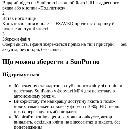
Відкрий відео на SunPorno і скопіюй його URL з адресного
рядка або кнопки «Поділитися».
2
Встав його вище
Кинь посилання в поле — FSAVED прочитає сторінку й
покаже доступні якості.
3
Збережи файл
Обери якість, і файл збережеться прямо на твій пристрій — без
акаунта, без історії, без слідів.
Що можна зберегти з SunPorno
Підтримується
Збереження стандартного публічного кліпу зі сторінки
перегляду SunPorno у форматі MP4 для перегляду в
автономному режимі
Використовуйте найкращу доступну якість з-поміж
нових завантажених відео у форматі 1080p HD, перш
ніж їх перекодують або видалять
Зберігайте копію сцени, яку, як ви очікуєте, автор
видалить, оскільки кліпи на відеосайтах зникають без
попередження