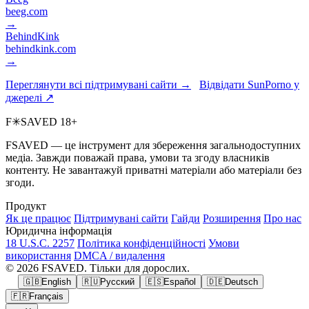
beeg.com
→
BehindKink
behindkink.com
→
Переглянути всі підтримувані сайти →
Відвідати SunPorno у
джерелі ↗
F
✳
SAVED
18+
FSAVED — це інструмент для збереження загальнодоступних
медіа. Завжди поважай права, умови та згоду власників
контенту. Не завантажуй приватні матеріали або матеріали без
згоди.
Продукт
Як це працює
Підтримувані сайти
Гайди
Розширення
Про нас
Юридична інформація
18 U.S.C. 2257
Політика конфіденційності
Умови
використання
DMCA / видалення
© 2026 FSAVED. Тільки для дорослих.
🇬🇧
English
🇷🇺
Русский
🇪🇸
Español
🇩🇪
Deutsch
🇫🇷
Français