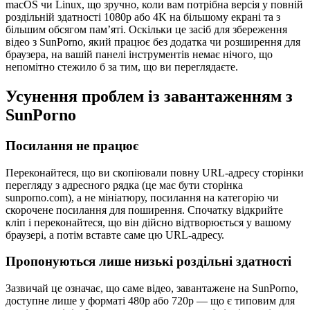
macOS чи Linux, що зручно, коли вам потрібна версія у повній
роздільній здатності 1080p або 4K на більшому екрані та з
більшим обсягом пам’яті. Оскільки це засіб для збереження
відео з SunPorno, який працює без додатка чи розширення для
браузера, на вашій панелі інструментів немає нічого, що
непомітно стежило б за тим, що ви переглядаєте.
Усунення проблем із завантаженням з
SunPorno
Посилання не працює
Переконайтеся, що ви скопіювали повну URL-адресу сторінки
перегляду з адресного рядка (це має бути сторінка
sunporno.com), а не мініатюру, посилання на категорію чи
скорочене посилання для поширення. Спочатку відкрийте
кліп і переконайтеся, що він дійсно відтворюється у вашому
браузері, а потім вставте саме цю URL-адресу.
Пропонуються лише низькі роздільні здатності
Зазвичай це означає, що саме відео, завантажене на SunPorno,
доступне лише у форматі 480p або 720p — що є типовим для