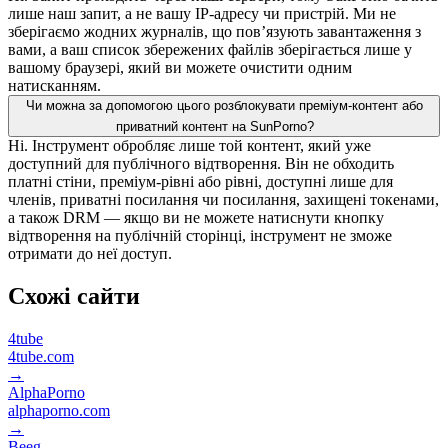
лише наш запит, а не вашу IP-адресу чи пристрій. Ми не
зберігаємо жодних журналів, що пов’язують завантаження з
вами, а ваш список збережених файлів зберігається лише у
вашому браузері, який ви можете очистити одним
натисканням.
Чи можна за допомогою цього розблокувати преміум-контент або
приватний контент на SunPorno?
Ні. Інструмент обробляє лише той контент, який уже
доступний для публічного відтворення. Він не обходить
платні стіни, преміум-рівні або рівні, доступні лише для
членів, приватні посилання чи посилання, захищені токенами,
а також DRM — якщо ви не можете натиснути кнопку
відтворення на публічній сторінці, інструмент не зможе
отримати до неї доступ.
Схожі сайти
4tube
4tube.com
→
AlphaPorno
alphaporno.com
→
Beeg