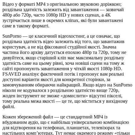
Відео у форматі MP4 з оригінальною звуковою доріжкою;
роздільна здатність залежить від завантаження — зазвичай
480p або 720p, часто 1080p HD у нових сценах, а 4K
зустрічається лише в окремих кліпах, які були завантажені
саме в такому форматі.
SunPorno — це класичний відеохостинг, а це означає, що
роздільна здатність відео залежить від того, що завантажив
користувач, а не від фіксованої студійної якості. Значна
частина його архіву датується епохою 480p та 720p, тому не
дивуйтеся, якщо старіший кліп має максимальну роздільну
здатність саме на цьому рівні, хоча новіші сцени на тому ж
сайті пропонують завантаження у чіткій якості 1080p HD.
FSAVED аналізує фактичний потік і пропонує вам реальні
доступні варіанти якості для конкретної сторінки, за
замовчуванням обираючи найкращий. Якщо відео на SunPorno
ніколи не кодувалося з роздільною здатністю вище 720p,
жоден інструмент не зможе «домислити» відсутні пікселі,
тому реальна межа якості — це те, що міститься у вихідному
файлі.
Кожен збережений файл — це стандартний MP4 із
вбудованим аудіо, що є найбільш універсальною комбінацією
для відтворення на телефонах, планшетах, телевізорах та
настільних комп’ютерах. Тут немає окремого режиму «тільки