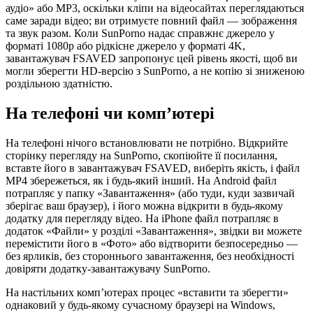
аудіо» або MP3, оскільки кліпи на відеосайтах переглядаються
саме заради відео; ви отримуєте повний файл — зображення
та звук разом. Коли SunPorno надає справжнє джерело у
форматі 1080p або рідкісне джерело у форматі 4K,
завантажувач FSAVED запропонує цей рівень якості, щоб ви
могли зберегти HD-версію з SunPorno, а не копію зі зниженою
роздільною здатністю.
На телефоні чи комп’ютері
На телефоні нічого встановлювати не потрібно. Відкрийте
сторінку перегляду на SunPorno, скопіюйте її посилання,
вставте його в завантажувач FSAVED, виберіть якість, і файл
MP4 збережеться, як і будь-який інший. На Android файл
потрапляє у папку «Завантаження» (або туди, куди зазвичай
зберігає ваш браузер), і його можна відкрити в будь-якому
додатку для перегляду відео. На iPhone файл потрапляє в
додаток «Файли» у розділі «Завантаження», звідки ви можете
перемістити його в «Фото» або відтворити безпосередньо —
без ярликів, без стороннього завантаження, без необхідності
довіряти додатку-завантажувачу SunPorno.
На настільних комп’ютерах процес «вставити та зберегти»
однаковий у будь-якому сучасному браузері на Windows,