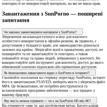
повторно й не використовуй матеріали, на які не маєш прав.
Завантаження з SunPorno — поширені
запитання
Чи законно завантажувати матеріали з SunPorno?
Збереження загальнодоступного кліпу для власного
особистого використання в офлайн-режимі, як правило, є
допустимим у більшості країн, але законодавство різниться
залежно від країни. Зберігайте копії в приватному доступі, не
поширюйте та не завантажуйте їх повторно, а також
поважайте згоду та права людей, зображених у контенті. Не
використовуйте цей інструмент для контенту, доступ до якого
обмежений платною підпискою або приватним доступом.
Як безкоштовно завантажити відео з SunPorno в Інтернеті?
Скопіюйте посилання на сторінку перегляду SunPorno, вставте
його в завантажувач FSAVED, виберіть якість і збережіть файл
MP4. Це безкоштовно, не потрібно реєструватися та
встановлювати програмне забезпечення — все працює у
вашому браузері.
Яку якість можна отримати — чи є на SunPorno HD або 4K?
Ви отримуєте саме те, що опублікував автор. Багато кліпів