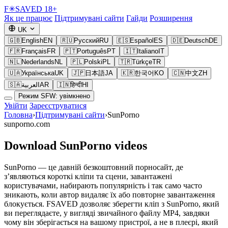
F
✳
SAVED
18+
Як це працює
Підтримувані сайти
Гайди
Розширення
UK
🇬🇧
English
EN
🇷🇺
Русский
RU
🇪🇸
Español
ES
🇩🇪
Deutsch
DE
🇫🇷
Français
FR
🇵🇹
Português
PT
🇮🇹
Italiano
IT
🇳🇱
Nederlands
NL
🇵🇱
Polski
PL
🇹🇷
Türkçe
TR
🇺🇦
Українська
UK
🇯🇵
日本語
JA
🇰🇷
한국어
KO
🇨🇳
中文
ZH
🇸🇦
العربية
AR
🇮🇳
हिन्दी
HI
Режим SFW: увімкнено
Увійти
Зареєструватися
Головна
›
Підтримувані сайти
›
SunPorno
sunporno.com
Download SunPorno videos
SunPorno — це давній безкоштовний порносайт, де
з’являються короткі кліпи та сцени, завантажені
користувачами, набирають популярність і так само часто
зникають, коли автор видаляє їх або повторне завантаження
блокується. FSAVED дозволяє зберегти кліп з SunPorno, який
ви переглядаєте, у вигляді звичайного файлу MP4, завдяки
чому він зберігається на вашому пристрої, а не в плеєрі, який