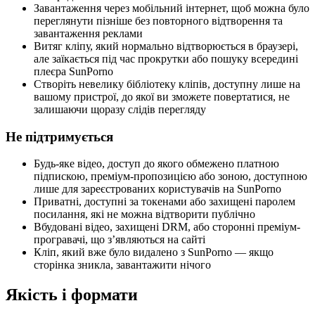
Завантаження через мобільний інтернет, щоб можна було
переглянути пізніше без повторного відтворення та
завантаження реклами
Витяг кліпу, який нормально відтворюється в браузері,
але заїкається під час прокрутки або пошуку всередині
плеєра SunPorno
Створіть невелику бібліотеку кліпів, доступну лише на
вашому пристрої, до якої ви зможете повертатися, не
залишаючи щоразу слідів перегляду
Не підтримується
Будь-яке відео, доступ до якого обмежено платною
підпискою, преміум-пропозицією або зоною, доступною
лише для зареєстрованих користувачів на SunPorno
Приватні, доступні за токенами або захищені паролем
посилання, які не можна відтворити публічно
Вбудовані відео, захищені DRM, або сторонні преміум-
програвачі, що з’являються на сайті
Кліп, який вже було видалено з SunPorno — якщо
сторінка зникла, завантажити нічого
Якість і формати