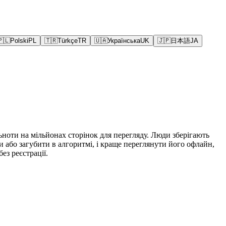
🇵🇱
Polski
PL
🇹🇷
Türkçe
TR
🇺🇦
Українська
UK
🇯🇵
日本語
JA
ьноти на мільйонах сторінок для перегляду. Люди зберігають
ти або загубити в алгоритмі, і краще переглянути його офлайн,
ез реєстрації.