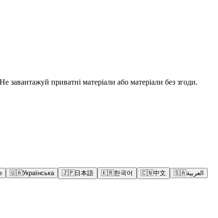
е завантажуй приватні матеріали або матеріали без згоди.
e
🇺🇦
Українська
🇯🇵
日本語
🇰🇷
한국어
🇨🇳
中文
🇸🇦
العربية