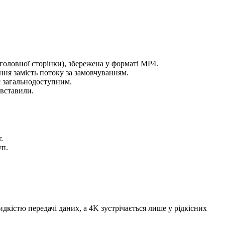
 головної сторінки), збережена у форматі MP4.
ння замість потоку за замовчуванням.
є загальнодоступним.
 вставили.
.
уп.
дкістю передачі даних, а 4K зустрічається лише у рідкісних