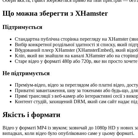
Обери якість, і файл збережеться прямо на твій пристрій — без ака
Що можна зберегти з XHamster
Підтримується
Стандартна публічна сторінка перегляду на XHamster (звич
Вибір конкретної роздільної здатності зі списку, який п
Вбудований плеєр XHamster (XHamsterEmbed), який відобр
Кліп, який ви знайшли на каналі XHamster або на сторінці
Старе відео у форматі 480p або 720p, яке ви просто хочете
Не підтримується
Преміум-відео, відео за переглядом або платні відео, дос
Приватні завантаження, шоу за токенами або будь-що, для
Прямі трансляції з веб-камер або інтерактивні сесії з вик
Контент студій, захищений DRM, який сам сайт надає під
Якість і формати
Відео у форматі MP4 із звуком; зазвичай до 1080p HD у нових з
випадках, коли відео було опубліковано саме у цьому форматі.