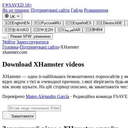
F
✳
SAVED
18+
Як це працює
Підтримувані сайти
Гайди
Розширення
UK
🇬🇧
English
EN
🇷🇺
Русский
RU
🇪🇸
Español
ES
🇩🇪
Deutsch
DE
🇰🇷
한국어
KO
🇨🇳
中文
ZH
🇸🇦
العربية
AR
🇮🇳
हिन्दी
HI
Режим SFW: увімкнено
Увійти
Зареєструватися
Головна
›
Підтримувані сайти
›
XHamster
xhamster.com
Download XHamster videos
XHamster — один із найбільших безкоштовних порносайтів у мере
відео звідти з тієї ж очевидної причини, з якої зберігають буд
ніж знову шукати. На цій сторінці описано, як завантажити чис
Перевірено
Mateo Alejandro García
· Редакційна команда FSAV
Завантажити