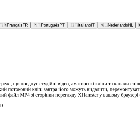
🇫🇷
Français
FR
🇵🇹
Português
PT
🇮🇹
Italiano
IT
🇳🇱
Nederlands
NL
жі, що поєднує студійні відео, аматорські кліпи та канали спіл
ь-який потоковий кліп: завтра його можуть видалити, перемонтува
тий файл MP4 зі сторінки перегляду XHamster у вашому браузері б
ED