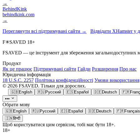
→
BehindKink
behindkink.com
→
Переглянути всі підтримувані сайти →
Відвідати XHamster у 
F
✳
SAVED
18+
FSAVED — це інструмент для збереження загальнодоступних меді
Продукт
Як це працює
Підтримувані сайти
Гайди
Розширення
Про нас
Юридична інформація
18 U.S.C. 2257
Політика конфіденційності
Умови використання
© 2026 FSAVED. Тільки для дорослих.
🇬🇧
English
🇷🇺
Русский
🇪🇸
Español
🇩🇪
Deutsch
🇫🇷
Franç
•••
Обрати мову
🇬🇧
English
🇷🇺
Русский
🇪🇸
Español
🇩🇪
Deutsch
🇫🇷
Français
🇮🇳
हिन्दी
Щоб користуватися цим сервісом, тобі має бути 18+.
18+