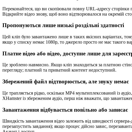
Переконайтеся, що ви скопіювали повну URL-адресу сторінки пер
Відкрийте відео знову, щоб воно відтворювалося на окремій стор
Пропонуються лише низькі роздільні здатності
Цей кліп було завантажено лише в таких якісних варіантах, том
якщо у списку немає 1080p, то джерело просто не має такого вар
Платне відео або відео, доступне лише для зареєс
Це зроблено навмисно. Якщо кліп знаходиться за платною стін
перегляду; платний та приватний контент недоступний.
Збережений файл відтворюється, але звуку немає
Це трапляється рідко, оскільки MP4 мультиплексований із аудіо
XHamster із збереженим аудіо, перш ніж вважати, що завантаже
Завантаження відбувається повільно або зависає
Швидкість завантаження відео залежить від швидкості сервера-
перезапустить завдання); якщо процес дійсно завис, перезавант
Акаунт і доступ