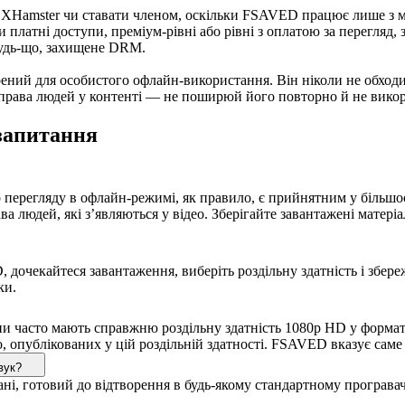
а XHamster чи ставати членом, оскільки FSAVED працює лише з м
и платні доступи, преміум-рівні або рівні з оплатою за перегляд,
будь-що, захищене DRM.
орений для особистого офлайн-використання. Він ніколи не обход
 права людей у контенті — не поширюй його повторно й не викори
запитання
перегляду в офлайн-режимі, як правило, є прийнятним у більшос
ва людей, які з’являються у відео. Зберігайте завантажені матер
дочекайтеся завантаження, виберіть роздільну здатність і збереж
ки.
пи часто мають справжню роздільну здатність 1080p HD у формат
ео, опублікованих у цій роздільній здатності. FSAVED вказує сам
вук?
ані, готовий до відтворення в будь-якому стандартному програва