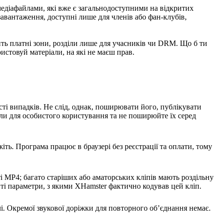
едіафайлами, які вже є загальнодоступними на відкритих
 завантаження, доступні лише для членів або фан-клубів,
ить платні зони, розділи лише для учасників чи DRM. Що б ти
стовуй матеріали, на які не маєш прав.
ті випадків. Не слід, однак, поширювати його, публікувати
іали для особистого користування та не поширюйте їх серед
іть. Програма працює в браузері без реєстрації та оплати, тому
і MP4; багато старіших або аматорських кліпів мають роздільну
е ті параметри, з якими XHamster фактично кодував цей кліп.
чі. Окремої звукової доріжки для повторного об’єднання немає.