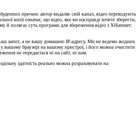
а буденних причин: автор видаляє свій канал, відео перекодують
ної копії означає, що відео, яке ви насправді хочете зберегти,
ому й полягає суть програми для збереження відео з XHamster:
наш запит, а не вашу домашню IP-адресу. Ми не ведемо жодних
о у вашому браузері на вашому пристрої, і його можна очистити
ження не передається ні на сайт, ні нам.
оздільну здатність реально можна розраховувати на