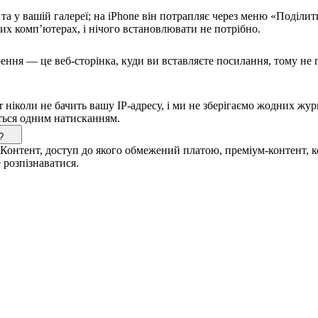
 та у вашій галереї; на iPhone він потрапляє через меню «Поділ
них комп’ютерах, і нічого встановлювати не потрібно.
рення — це веб-сторінка, куди ви вставляєте посилання, тому не
 ніколи не бачить вашу IP-адресу, і ми не зберігаємо жодних жу
ться одним натисканням.
?
. Контент, доступ до якого обмежений платою, преміум-контент, к
 розпізнаватися.