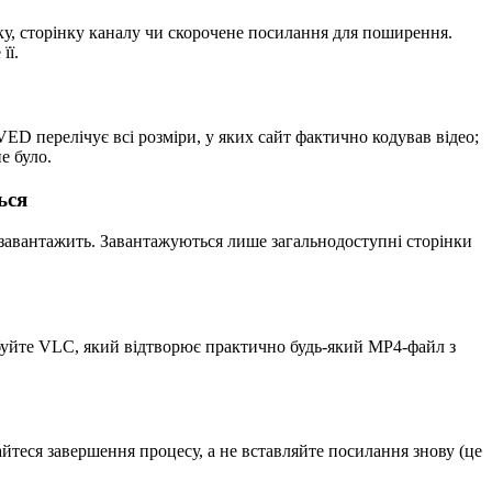
уку, сторінку каналу чи скорочене посилання для поширення.
її.
ED перелічує всі розміри, у яких сайт фактично кодував відео;
е було.
ься
 завантажить. Завантажуються лише загальнодоступні сторінки
робуйте VLC, який відтворює практично будь-який MP4-файл з
йтеся завершення процесу, а не вставляйте посилання знову (це