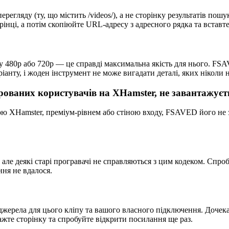
егляду (ту, що містить /videos/), а не сторінку результатів пош
інці, а потім скопіюйте URL-адресу з адресного рядка та вставте 
у 480p або 720p — це справді максимальна якість для нього. FSAV
іанту, і жоден інструмент не може вигадати деталі, яких ніколи н
трованих користувачів на XHamster, не завантажуєт
ою XHamster, преміум-рівнем або стіною входу, FSAVED його не
, але деякі старі програвачі не справляються з цим кодеком. Сп
ння не вдалося.
джерела для цього кліпу та вашого власного підключення. Дочека
ажте сторінку та спробуйте відкрити посилання ще раз.