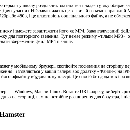
 матеріали у шкалу роздільних здатностей і надає ту, яку обирає
іпу. Для сучасних HD-завантажень це зазвичай означає справжній M
720p або 480p, і це властивість оригінального файлу, а не обме
писку і зможете завантажити його як MP4. Завантажуваний файл 
іжку для повторного зведення. Тут немає режиму «тільки MP3», ос
тувати збережений файл MP4 пізніше.
ter у мобільному браузері, скопіюйте посилання на сторінку пер
ження» і з’являється у вашій галереї або додатку «Файли»; на i
 його офлайн у вбудованому плеєрі. Це спосіб без додатків і ро
зері — Windows, Mac чи Linux. Вставте URL-адресу, виберіть роз
редньо на сторінці, вам не потрібне розширення для браузера, і п
XHamster