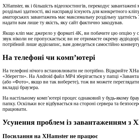
XHamster, як і більшість відеохостингів, перекодує завантажені
роздільні здатності, які насправді існують для конкретного кл
аматорських завантажень має максимальну роздільну здатність 
надати вам лише ту якість, яку сайт фактично закодував.
Якщо кліп має джерело у форматі 4K, ви побачите цю опцію у с
звук ніколи не пропускається; ви не отримаєте окрему аудіодор
потрібний лише аудіозапис, вам доведеться самостійно конвер
На телефоні чи комп’ютері
На телефоні нічого встановлювати не потрібно. Відкрийте XHams
«Зберегти». На Android файл MP4 зберігається у папці «Заванта
(або «Фото», якщо ви так виберете), тож ви можете переглядати
вкладці браузера.
На настільному комп’ютері процес однаковий у будь-якому брау
папку. Оскільки все відбувається на стороні сервера та безпосе
працювати.
Усунення проблем із завантаженням з 
Посилання на XHamster не працює