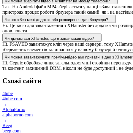
Чи можна зберігати відео з XHamster на моєму телефоні?
Так. На Android файл MP4 зберігається у папці «Завантаження»
пристроях процес роботи браузера такий самий, як і на настіль
Чи потрібен мені додаток або розширення для браузера?
Ні. Це засіб для завантаження з XHamster без додатка чи розши
оновлювати.
Чи дізнається XHamster, що я завантажив відео?
Ні. FSAVED завантажує кліп через наші сервери, тому XHamster
збережених елементів залишається у вашому браузері й очищує
Чи можна завантажувати преміум-відео або приватні відео з XHamster
Ні. Сервіс обробляє лише загальнодоступні сторінки перегляду
та контент, захищений DRM, ніколи не буде доступний і не буде
Схожі сайти
4tube
4tube.com
→
AlphaPorno
alphaporno.com
→
Beeg
beeg.com