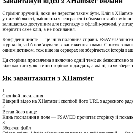
Завантажуй відео з XHamster онлайн
Стрімінг зручний, доки не перестає таким бути. Кліп з XHamste
у нижчій якості, змінюються географічні обмеження або змінюєть
залишається доступним для перегляду в офлайн-режимі, у літаку
зберігати саме кліп, а не посилання.
Конфіденційність — це інша половина справи. FSAVED здійснює
журналів, які б пов’язували завантаження з вами. Список заван
одним дотиком, тож ніде на серверах не зберігається історія ва
Ця сторінка присвячена виключно одній темі: як безкоштовно за
відеохостингу, які типи сторінок підходять, а які ні, та як збер
Як завантажити з XHamster
1
Скопіюй посилання
Відкрий відео на XHamster і скопіюй його URL з адресного ряд
2
Встав його вище
Кинь посилання в поле — FSAVED прочитає сторінку й покаже 
3
Збережи файл