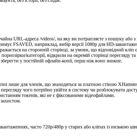
унта, без історії, без слідів.
айна URL-адреса /videos/, на яку ви потрапляєте з пошуку або з
ідтримує FSAVED, наприклад, вибір версії 1080p для HD-завантаже
ажається на сторонній сторінці, за умови, що відповідний кліп 
 порнозірки/категорії, відкрили на окремій сторінці перегляду та
 зберегти у постійній офлайн-копії, перш ніж воно зникне.
тупні лише для членів, що знаходяться за платною стіною XHamster
 перегляду чого потрібно увійти в систему чи розблокувати дост
ористанням токенів, які не є фіксованими відеофайлами.
 захистом.
авантаженнях, часто 720p/480p у старих або кліпах із низькою шви