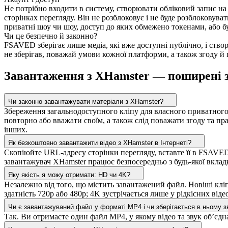
Не потрібно входити в систему, створювати обліковий запис н
сторінках перегляду. Він не розблоковує і не буде розблоковуват
приватні шоу чи шоу, доступ до яких обмежено токенами, або 
Чи це безпечно й законно?
FSAVED зберігає лише медіа, які вже доступні публічно, і ств
не зберігав, поважай умови кожної платформи, а також згоду й
Завантаження з XHamster — поширені 
Чи законно завантажувати матеріали з XHamster?
Збереження загальнодоступного кліпу для власного приватного 
повторно або вважати своїм, а також слід поважати згоду та пра
інших.
Як безкоштовно завантажити відео з XHamster в Інтернеті?
Скопіюйте URL-адресу сторінки перегляду, вставте її в FSAVED, 
завантажувач XHamster працює безпосередньо з будь-якої вклад
Яку якість я можу отримати: HD чи 4K?
Незалежно від того, що містить завантажений файл. Новіші клі
здатність 720p або 480p; 4K зустрічається лише у рідкісних від
Чи є завантажуваний файл у форматі MP4 і чи зберігається в ньому з
Так. Ви отримаєте один файл MP4, у якому відео та звук об’єдн