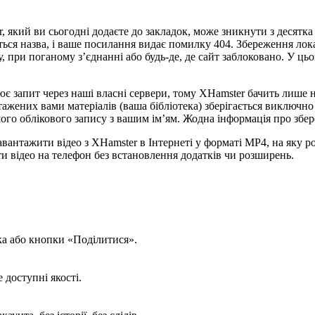
r, який ви сьогодні додаєте до закладок, може зникнути з десятк
ся назва, і ваше посилання видає помилку 404. Збереження локаль
, при поганому з’єднанні або будь-де, де сайт заблоковано. У ць
 запит через наші власні сервери, тому XHamster бачить лише 
тажених вами матеріалів (ваша бібліотека) зберігається виключн
шого облікового запису з вашим ім’ям. Жодна інформація про збере
вантажити відео з XHamster в Інтернеті у форматі MP4, на яку р
егти відео на телефон без встановлення додатків чи розширень.
ка або кнопки «Поділитися».
доступні якості.