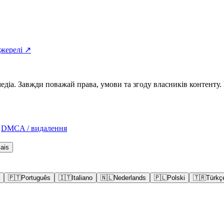
джерелі ↗
а. Завжди поважай права, умови та згоду власників контенту. Н
DMCA / видалення
ais
🇵🇹
Português
🇮🇹
Italiano
🇳🇱
Nederlands
🇵🇱
Polski
🇹🇷
Türkç